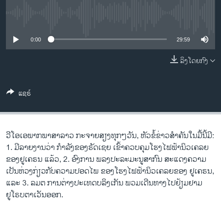
ວິທະຍາສາດ-ເທັກໂນໂລຈີ
No media source currently available
ທຸລະກິດ
0:00
29:59
ພາສາອັງກິດ
ວີດີໂອ
ລິງໂດຍກົງ
ສຽງ
ແຊຣ໌
ລາຍການກະຈາຍສຽງ
ຕິດຕາມພວກເຮົາ ທີ່
ລາຍງານ
ວີ​ໂອ​ເອພາກ​ພາສາ​ລາວ​ ກະຈາຍສຽງ​ທຸກໆ​ວັນ, ຫັວຂໍ້ຂ່າວສໍາຄັນໃນມື້ນີ້ມີ:
1. ມີລາຍງານວ່າ ກຳລັງຂອງຣັດເຊຍ ເຂົ້າຄວບຄຸມໂຮງໄຟຟ້ານິວເຄລຍ
ພາສາຕ່າງໆ
ຂອງຢູເຄຣນ ແລ້ວ, 2. ອົງການ ພລງປະລະມະນູສາກົນ ສະແດງຄວາມ
ເປັນຫ່ວງກ່ຽວກັບຄວາມປອດໄພ ຂອງໂຮງໄຟຟ້ານິວເຄລຍຂອງ ຢູເຄຣນ,
ແລະ 3. ລມຕ ການຕ່າງປະເທດບລິງເກັນ ພວມເດີນທາງໄປຢ້ຽມຢາມ
ຢູໂຣບຕາເວັນອອກ.