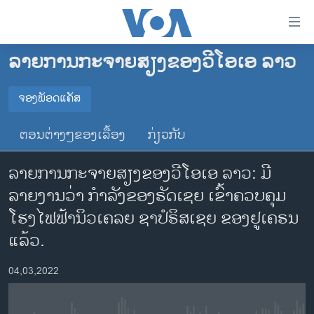
ລິ້ງ
ສຳຫລັບ
ເຂົ້າ
ລາຍການກະຈາຍສຽງຂອງວີໂອເອ ລາວ
ຫາ
ໂຮມເພຈ
ຂ້າມ
ລາວ
ຈອງພັອດແຄັສ
ຂ້າມ
ຈອງພັອດແຄັສ
ອາເມຣິກາ
ຂ້າມ
ຕອນຕ່າງໆຂອງເລື້ອງ
ກ່ຽວກັບ
ໄປ
ການເລືອກຕັ້ງ ປະທານາທີບໍດີ ສະຫະລັດ 2024
Spotify
ຫາ
ລາຍການກະຈາຍສຽງຂອງວີໂອເອ ລາວ: ມີ
ຂ່າວ​ຈີນ
ຊອກ
ລາຍງານວ່າ ກຳລັງຂອງຣັດເຊຍ ເຂົ້າຄວບຄຸມ
ຄົ້ນ
ໂລກ
YouTube
ໂຮງໄຟຟ້ານິວເຄລຍ ຊາປໍຣິສເຊຍ ຂອງຢູເຄຣນ
ເອເຊຍ
ແລ້ວ.
ຈອງ
ອິດສະຫຼະພາບດ້ານການຂ່າວ
04,03,2022
ຊີວິດຊາວລາວ
ຊຸມຊົນຊາວລາວ