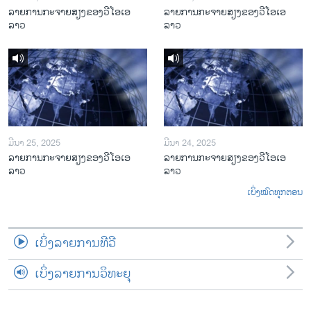
ລາຍການກະຈາຍສຽງຂອງວີໂອເອ
ລາຍການກະຈາຍສຽງຂອງວີໂອເອ
ລາວ
ລາວ
ມີນາ 25, 2025
ມີນາ 24, 2025
ລາຍການກະຈາຍສຽງຂອງວີໂອເອ
ລາຍການກະຈາຍສຽງຂອງວີໂອເອ
ລາວ
ລາວ
ເບິ່ງໝົດທຸກຕອນ
ເບິ່ງລາຍການທີວີ
ເບິ່ງລາຍການວິທະຍຸ