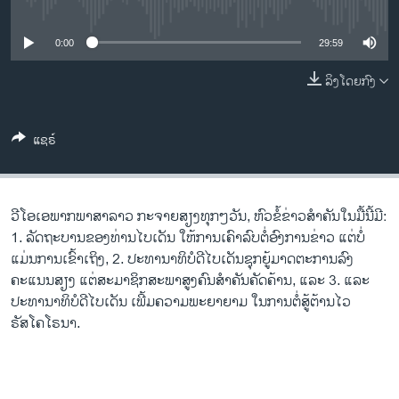
No media source currently available
ວິທະຍາສາດ-ເທັກໂນໂລຈີ
ທຸລະກິດ
0:00
29:59
ພາສາອັງກິດ
ລິງໂດຍກົງ
ວີດີໂອ
ແຊຣ໌
ສຽງ
ລາຍການກະຈາຍສຽງ
ຕິດຕາມພວກເຮົາ ທີ່
ລາຍງານ
ວີ​ໂອ​ເອພາກ​ພາສາ​ລາວ​ ກະຈາຍສຽງ​ທຸກໆ​ວັນ, ຫົວຂໍ້ຂ່າວສໍາຄັນໃນມື້ນີ້ມີ:
1. ລັດຖະບານຂອງທ່ານໄບເດັນ ໃຫ້ການເຄົາລົບຕໍ່ອົງການຂ່າວ ແຕ່ບໍ່
ແມ່ນການເຂົ້າເຖິງ, 2. ປະທານາທິບໍດີໄບເດັນຊຸກຍູ້ມາດຕະການລົງ
ພາສາຕ່າງໆ
ຄະແນນສຽງ ແຕ່ສະມາຊິກສະພາສູງຄົນສຳຄັນຄັດຄ້ານ, ແລະ 3. ແລະ
ປະທານາທິບໍດີໄບເດັນ ເພີ້ມຄວາມພະຍາຍາມ ໃນການຕໍ່ສູ້ຕ້ານໄວ
ຣັສໂຄໂຣນາ.