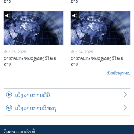
ລາວ
ລາວ
ມີນາ 25, 2025
ມີນາ 24, 2025
ລາຍການກະຈາຍສຽງຂອງວີໂອເອ
ລາຍການກະຈາຍສຽງຂອງວີໂອເອ
ລາວ
ລາວ
ເບິ່ງໝົດທຸກຕອນ
ເບິ່ງລາຍການທີວີ
ເບິ່ງລາຍການວິທະຍຸ
ຕິດຕາມພວກເຮົາ ທີ່