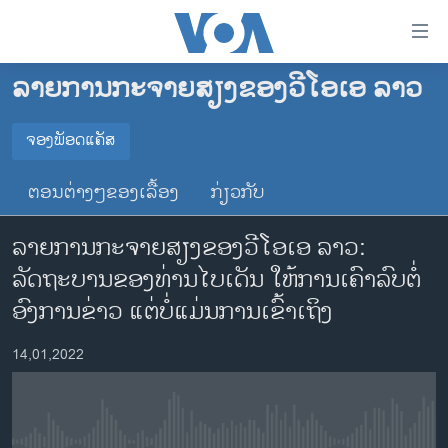
ລິ້ງ
ສຳຫລັບ
ເຂົ້າ
ລາຍການກະຈາຍສຽງຂອງວີໂອເອ ລາວ
ຫາ
ໂຮມເພຈ
ຂ້າມ
ລາວ
ຈອງພັອດແຄັສ
ຂ້າມ
ຈອງພັອດແຄັສ
ອາເມຣິກາ
ຂ້າມ
ຕອນຕ່າງໆຂອງເລື້ອງ
ກ່ຽວກັບ
ໄປ
ການເລືອກຕັ້ງ ປະທານາທີບໍດີ ສະຫະລັດ 2024
Spotify
ຫາ
ລາຍການກະຈາຍສຽງຂອງວີໂອເອ ລາວ:
ຂ່າວ​ຈີນ
ຊອກ
ລັດຖະບານຂອງທ່ານໄບເດັນ ໃຫ້ການເຄົາລົບຕໍ່
ຄົ້ນ
ໂລກ
YouTube
ອົງການຂ່າວ ແຕ່ບໍ່ແມ່ນການເຂົ້າເຖິງ
ເອເຊຍ
ຈອງ
14,01,2022
ອິດສະຫຼະພາບດ້ານການຂ່າວ
ຊີວິດຊາວລາວ
ຊຸມຊົນຊາວລາວ