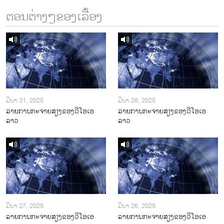
ຕອນຕ່າງໆຂອງເລື້ອງ
ມີນາ 31, 2025
ມີນາ 28, 2025
ລາຍການກະຈາຍສຽງຂອງວີໂອເອ
ລາຍການກະຈາຍສຽງຂອງວີໂອເອ
ລາວ
ລາວ
ມີນາ 27, 2025
ມີນາ 26, 2025
ລາຍການກະຈາຍສຽງຂອງວີໂອເອ
ລາຍການກະຈາຍສຽງຂອງວີໂອເອ