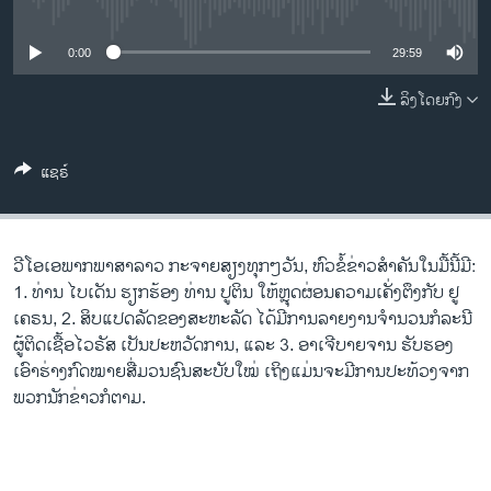
No media source currently available
ວິທະຍາສາດ-ເທັກໂນໂລຈີ
ທຸລະກິດ
0:00
29:59
ພາສາອັງກິດ
ລິງໂດຍກົງ
ວີດີໂອ
ແຊຣ໌
ສຽງ
ລາຍການກະຈາຍສຽງ
ຕິດຕາມພວກເຮົາ ທີ່
ລາຍງານ
ວີ​ໂອ​ເອພາກ​ພາສາ​ລາວ​ ກະຈາຍສຽງ​ທຸກໆ​ວັນ, ຫົວຂໍ້ຂ່າວສໍາຄັນໃນມື້ນີ້ມີ:
1. ທ່ານ ໄບເດັນ ຮຽກຮ້ອງ ທ່ານ ປູຕິນ ໃຫ້ຫຼຸດຜ່ອນຄວາມເຄັ່ງຕຶງກັບ ຢູ
ເຄຣນ, 2. ສິບແປດລັດຂອງສະຫະລັດ ໄດ້ມີການລາຍງານຈໍານວນກໍລະນີ
ພາສາຕ່າງໆ
ຜູ້ຕິດເຊື້ອໄວຣັສ ເປັນປະຫວັດການ, ແລະ 3. ອາເຈີບາຍຈານ ຮັບຮອງ
ເອົາຮ່າງກົດໝາຍສື່ມວນຊົນສະບັບໃໝ່ ເຖິງແມ່ນຈະມີການປະທ້ວງຈາກ
ພວກນັກຂ່າວກໍຕາມ.