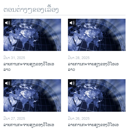
ຕອນຕ່າງໆຂອງເລື້ອງ
ມີນາ 31, 2025
ມີນາ 28, 2025
ລາຍການກະຈາຍສຽງຂອງວີໂອເອ
ລາຍການກະຈາຍສຽງຂອງວີໂອເອ
ລາວ
ລາວ
ມີນາ 27, 2025
ມີນາ 26, 2025
ລາຍການກະຈາຍສຽງຂອງວີໂອເອ
ລາຍການກະຈາຍສຽງຂອງວີໂອເອ