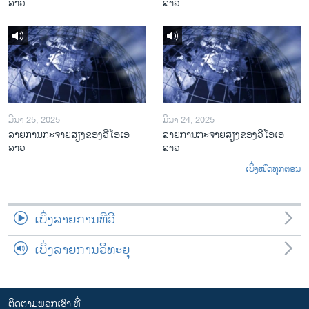
ລາວ
ລາວ
ມີນາ 25, 2025
ມີນາ 24, 2025
ລາຍການກະຈາຍສຽງຂອງວີໂອເອ
ລາຍການກະຈາຍສຽງຂອງວີໂອເອ
ລາວ
ລາວ
ເບິ່ງໝົດທຸກຕອນ
ເບິ່ງລາຍການທີວີ
ເບິ່ງລາຍການວິທະຍຸ
ຕິດຕາມພວກເຮົາ ທີ່