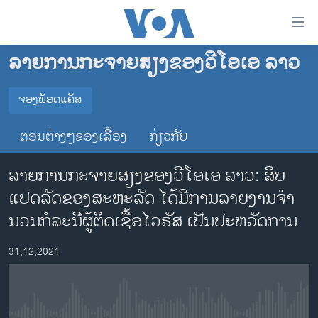
ລິ້ງ
ສຳຫລັບ
ເຂົ້າ
ລາຍການກະຈາຍສຽງຂອງວີໂອເອ ລາວ
ຫາ
ໂຮມເພຈ
ຂ້າມ
ລາວ
ຈອງພັອດແຄັສ
ຂ້າມ
ຈອງພັອດແຄັສ
ອາເມຣິກາ
ຂ້າມ
ຕອນຕ່າງໆຂອງເລື້ອງ
ກ່ຽວກັບ
ໄປ
ການເລືອກຕັ້ງ ປະທານາທີບໍດີ ສະຫະລັດ 2024
Spotify
ຫາ
ລາຍການກະຈາຍສຽງຂອງວີໂອເອ ລາວ: ສິບ
ຂ່າວ​ຈີນ
ຊອກ
ແປດລັດຂອງສະຫະລັດ ໄດ້ມີການລາຍງານຈໍາ
ຄົ້ນ
ໂລກ
YouTube
ນວນກໍລະນີຜູ້ຕິດເຊື້ອໄວຣັສ ເປັນປະຫວັດການ
ເອເຊຍ
ຈອງ
31,12,2021
ອິດສະຫຼະພາບດ້ານການຂ່າວ
ຊີວິດຊາວລາວ
ຊຸມຊົນຊາວລາວ