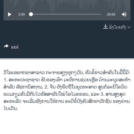
No media source currently available
ວິທະຍາສາດ-ເທັກໂນໂລຈີ
ທຸລະກິດ
0:00
29:59
ພາສາອັງກິດ
ລິງໂດຍກົງ
ວີດີໂອ
ແຊຣ໌
ສຽງ
ລາຍການກະຈາຍສຽງ
ຕິດຕາມພວກເຮົາ ທີ່
ລາຍງານ
ວີ​ໂອ​ເອພາກ​ພາສາ​ລາວ​ ກະຈາຍສຽງ​ທຸກໆ​ວັນ, ຫົວຂໍ້ຂ່າວສໍາຄັນໃນມື້ນີ້ມີ:
1. ສະຫະປະຊາຊາດ ຮັບຮອງເອົາ ມະຕິການຊ່ວຍເຫຼືອ ດ້ານມະນຸດສະທຳ
ສຳລັບ ອັຟການິສຖານ, 2. ຈີນ ຍັງຢຶດຖືໃນຍຸດທະສາດ ສູນກໍລະນີໂຄວິດ
ພາສາຕ່າງໆ
ພວມກຽມຮັບມືກັບໄວຣັສສາພັນໃໝ່ໂອໄມຄຣອນ, ແລະ 3. ສານສູງສຸດ
ສະຫະລັດ ຈະເລີ່ມຟັງການໃຫ້ການ ຄະດີຂໍ້ບັງຄັບສັກຢາວັກຊີນ ຂອງທ່ານ
ໄບເດັນ.