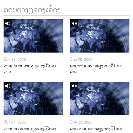
ຕອນຕ່າງໆຂອງເລື້ອງ
ມີນາ 31, 2025
ມີນາ 28, 2025
ລາຍການກະຈາຍສຽງຂອງວີໂອເອ
ລາຍການກະຈາຍສຽງຂອງວີໂອເອ
ລາວ
ລາວ
ມີນາ 27, 2025
ມີນາ 26, 2025
ລາຍການກະຈາຍສຽງຂອງວີໂອເອ
ລາຍການກະຈາຍສຽງຂອງວີໂອເອ