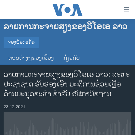
ລິ້ງ
ສຳຫລັບ
ເຂົ້າ
ລາຍການກະຈາຍສຽງຂອງວີໂອເອ ລາວ
ຫາ
ໂຮມເພຈ
ຂ້າມ
ລາວ
ຈອງພັອດແຄັສ
ຂ້າມ
ຈອງພັອດແຄັສ
ອາເມຣິກາ
ຂ້າມ
ຕອນຕ່າງໆຂອງເລື້ອງ
ກ່ຽວກັບ
ໄປ
ການເລືອກຕັ້ງ ປະທານາທີບໍດີ ສະຫະລັດ 2024
Spotify
ຫາ
ລາຍການກະຈາຍສຽງຂອງວີໂອເອ ລາວ: ສະຫະ
ຂ່າວ​ຈີນ
ຊອກ
ປະຊາຊາດ ຮັບຮອງເອົາ ມະຕິການຊ່ວຍເຫຼືອ
ຄົ້ນ
ໂລກ
YouTube
ດ້ານມະນຸດສະທຳ ສຳລັບ ອັຟການິສຖານ
ເອເຊຍ
ຈອງ
23,12,2021
ອິດສະຫຼະພາບດ້ານການຂ່າວ
ຊີວິດຊາວລາວ
ຊຸມຊົນຊາວລາວ