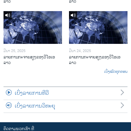
ລາວ
ລາວ
ມີນາ 25, 2025
ມີນາ 24, 2025
ລາຍການກະຈາຍສຽງຂອງວີໂອເອ
ລາຍການກະຈາຍສຽງຂອງວີໂອເອ
ລາວ
ລາວ
ເບິ່ງໝົດທຸກຕອນ
ເບິ່ງລາຍການທີວີ
ເບິ່ງລາຍການວິທະຍຸ
ຕິດຕາມພວກເຮົາ ທີ່