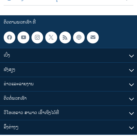
ຕິດຕາມພວກເຮົາ ທີ່
ເບິ່ງ
ຟັງສຽງ
ຂ່າວແລະລາຍງານ
ຕິດຕໍ່ພວກເຮົາ
ວີໂອເອລາວ ສາມາດ ເຂົ້າເຖິງໄດ້ທີ່
​ລິ້ງ​ຕ່າງໆ