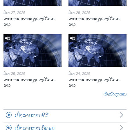
ມີນາ 27, 2025
ມີນາ 26, 2025
ລາຍການກະຈາຍສຽງຂອງວີໂອເອ
ລາຍການກະຈາຍສຽງຂອງວີໂອເອ
ລາວ
ລາວ
ມີນາ 25, 2025
ມີນາ 24, 2025
ລາຍການກະຈາຍສຽງຂອງວີໂອເອ
ລາຍການກະຈາຍສຽງຂອງວີໂອເອ
ລາວ
ລາວ
ເບິ່ງໝົດທຸກຕອນ
ເບິ່ງລາຍການທີວີ
ເບິ່ງລາຍການວິທະຍຸ