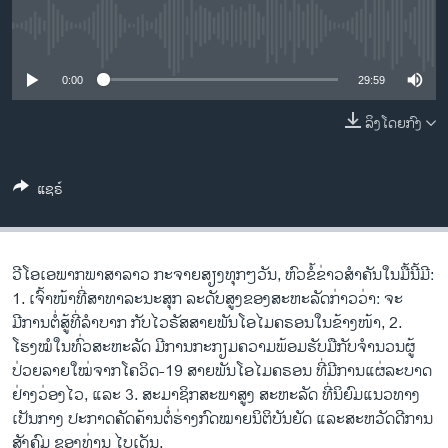
ວິທະຍາສາດ-ເທັກໂນໂລຈີ
No media source currently available
ທຸລະກິດ
0:00
29:59
ພາສາອັງກິດ
ວີດີໂອ
ລິງໂດຍກົງ
ສຽງ
ແຊຣ໌
ລາຍການກະຈາຍສຽງ
ຕິດຕາມພວກເຮົາ ທີ່
ລາຍງານ
ວີໂອເອພາກພາສາລາວ ກະຈາຍສຽງທຸກໆວັນ, ຫົວຂໍ້ຂ່າວສໍາຄັນໃນມື້ນີ້ມີ:
1. ເຈົ້າໜ້າທີ່ສາທາລະນະສຸກ ລະດັບສູງຂອງສະຫະລັດກ່າວວ່າ: ຈະ
ພາສາຕ່າງໆ
ມີການຕໍ່ສູ້ທີ່ລຳບາກ ກັບໄວຣັສສາຍພັນໂອໄມຄຣອນໃນຂ້າງໜ້າ, 2.
ໂຮງໝໍໃນທົ່ວສະຫະລັດ ມີການກະກຽມຄວາມພ້ອມຮັບມືກັບຈໍານວນຜູ້
ປ່ວຍລາຍໃໝ່ຈາກໂຄວິດ-19 ສາຍພັນໂອໄມຄຣອນ ທີ່ມີການແຜ່ລະບາດ
ຢ່າງວ່ອງໄວ, ແລະ 3. ສະມາຊິກສະພາສູງ ສະຫະລັດ ທີ່ນິຍົມແນວທາງ
ເປັນກາງ ປະກາດຄັດຄ້ານຕໍ່ຮ່າງກົດໝາຍນິຕິບັນຍັດ ແລະສະຫວັດດີການ
ສັງຄົມ ຂອງທ່ານ ໄບເດັນ.