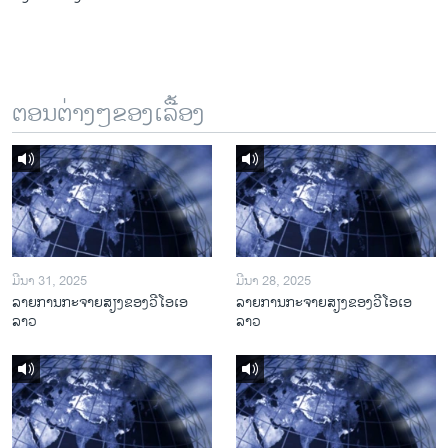
ຕອນຕ່າງໆຂອງເລື້ອງ
ມີນາ 31, 2025
ມີນາ 28, 2025
ລາຍການກະຈາຍສຽງຂອງວີໂອເອ
ລາຍການກະຈາຍສຽງຂອງວີໂອເອ
ລາວ
ລາວ