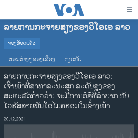
ລິ້ງ
ສຳຫລັບ
ເຂົ້າ
ລາຍການກະຈາຍສຽງຂອງວີໂອເອ ລາວ
ຫາ
ໂຮມເພຈ
ຂ້າມ
ລາວ
ຈອງພັອດແຄັສ
ຂ້າມ
ຈອງພັອດແຄັສ
ອາເມຣິກາ
ຂ້າມ
ຕອນຕ່າງໆຂອງເລື້ອງ
ກ່ຽວກັບ
ໄປ
ການເລືອກຕັ້ງ ປະທານາທີບໍດີ ສະຫະລັດ 2024
Spotify
ຫາ
ລາຍການກະຈາຍສຽງຂອງວີໂອເອ ລາວ:
ຂ່າວ​ຈີນ
ຊອກ
ເຈົ້າໜ້າທີ່ສາທາລະນະສຸກ ລະດັບສູງຂອງ
ຄົ້ນ
ໂລກ
YouTube
ສະຫະລັດກ່າວວ່າ: ຈະມີການຕໍ່ສູ້ທີ່ລຳບາກ ກັບ
ເອເຊຍ
ໄວຣັສສາຍພັນໂອໄມຄຣອນໃນຂ້າງໜ້າ
ຈອງ
ອິດສະຫຼະພາບດ້ານການຂ່າວ
20,12,2021
ຊີວິດຊາວລາວ
ຊຸມຊົນຊາວລາວ