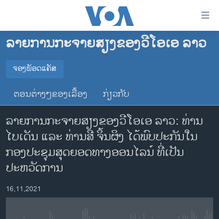
ລິ້ງ
ສຳຫລັບ
ເຂົ້າ
ລາຍການກະຈາຍສຽງຂອງວີໂອເອ ລາວ
ຫາ
ໂຮມເພຈ
ຂ້າມ
ລາວ
ຈອງພັອດແຄັສ
ຂ້າມ
ຈອງພັອດແຄັສ
ອາເມຣິກາ
ຂ້າມ
ຕອນຕ່າງໆຂອງເລື້ອງ
ກ່ຽວກັບ
ໄປ
ການເລືອກຕັ້ງ ປະທານາທີບໍດີ ສະຫະລັດ 2024
Spotify
ຫາ
ລາຍການກະຈາຍສຽງຂອງວີໂອເອ ລາວ: ທ່ານ
ຂ່າວ​ຈີນ
ຊອກ
ໄບເດັນ ແລະ ທ່ານສີ ຈິ້ນຜິງ ໄດ້ພົບປະກັນໃນ
ຄົ້ນ
ໂລກ
YouTube
ກອງປະຊຸມສຸດຍອດທາງອອນໄລນ໌ ທີ່ເປັນ
ເອເຊຍ
ປະຫວັດການ
ຈອງ
ອິດສະຫຼະພາບດ້ານການຂ່າວ
16,11,2021
ຊີວິດຊາວລາວ
ຊຸມຊົນຊາວລາວ