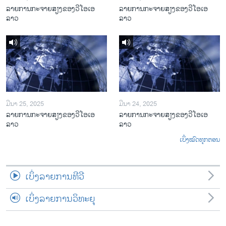
ລາຍການກະຈາຍສຽງຂອງວີໂອເອ
ລາຍການກະຈາຍສຽງຂອງວີໂອເອ
ລາວ
ລາວ
ມີນາ 25, 2025
ມີນາ 24, 2025
ລາຍການກະຈາຍສຽງຂອງວີໂອເອ
ລາຍການກະຈາຍສຽງຂອງວີໂອເອ
ລາວ
ລາວ
ເບິ່ງໝົດທຸກຕອນ
ເບິ່ງລາຍການທີວີ
ເບິ່ງລາຍການວິທະຍຸ