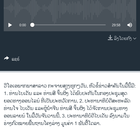
ວິທະຍາສາດ-ເທັກໂນໂລຈີ
No media source currently available
ທຸລະກິດ
0:00
29:58
ພາສາອັງກິດ
ວີດີໂອ
ລິງໂດຍກົງ
ສຽງ
ແຊຣ໌
ລາຍການກະຈາຍສຽງ
ຕິດຕາມພວກເຮົາ ທີ່
ລາຍງານ
ວີ​ໂອ​ເອພາກ​ພາສາ​ລາວ​ ກະຈາຍສຽງ​ທຸກໆ​ວັນ, ຫົວຂໍ້ຂ່າວສໍາຄັນໃນມື້ນີ້ມີ:
1. ທ່ານໄບເດັນ ແລະ ທ່ານສີ ຈິ້ນຜິງ ໄດ້ພົບປະກັນໃນກອງປະຊຸມສຸດ
ພາສາຕ່າງໆ
ຍອດທາງອອນໄລນ໌ ທີ່ເປັນປະຫວັດການ, 2. ປະທານາທິບໍດີສະຫະລັດ
ທ່ານໂຈ ໄບເດັນ ແລະຜູ້ນໍາຈີນ ທ່ານສີ ຈິ້ນຜິງ ໄດ້ຈັດການປະຊຸມທາງ
ອອນລາຍນ໌ ໃນມື້ວັນຈັນວານນີ້, 3. ປະທານາທິບໍດີໄບເດັນ ລົງນາມໃນ
ຮ່າງກົດໝາຍພື້ນຖານໂຄງລ່າງ ມູນຄ່າ 1 ພັນຕື້ໂດລາ.