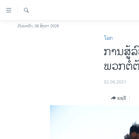
ລິ້ງ
ສຳຫລັບ
ເຂົ້າ
ຄົ້ນຫາ
ວັນພະຫັດ, 06 ສິງຫາ 2026
ໂຮມເພຈ
ຫາ
ໂລກ
ລາວ
ຂ້າມ
ການສູ້ລ
ຂ້າມ
ອາເມຣິກາ
ຂ້າມ
ການເລືອກຕັ້ງ ປະທານາທີບໍດີ ສະຫະລັດ
ພວກຕໍ່
ໄປ
2024
ຫາ
ຂ່າວ​ຈີນ
ຊອກ
02,09,2021
ຄົ້ນ
ໂລກ
ແຊຣ໌
ເອເຊຍ
ອິດສະຫຼະພາບດ້ານການຂ່າວ
ຊີວິດຊາວລາວ
ຊຸມຊົນຊາວລາວ