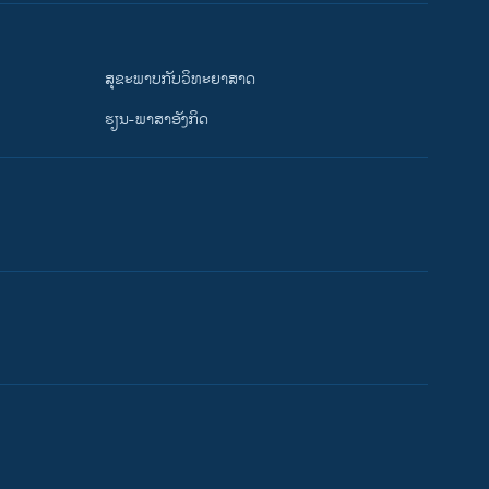
ສຸຂະພາບກັບວິທະຍາສາດ
ຮຽນ-ພາສາອັງກິດ