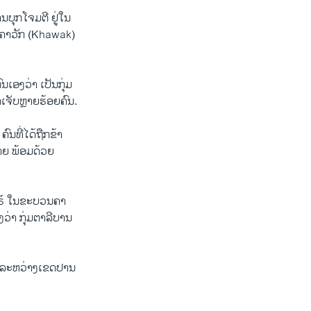
ນບຸກໂຈມຕີ ຢູ່ໃນ
 ຄາວັກ (Khawak)
ນເອງວ່າ ເປັນກຸ່ມ
ດເຈັບຫຼາຍຮ້ອຍຄົນ.
ົນທີ່ໄດ້ຖືກຂ້າ
າຍ ພ້ອມດ້ວຍ
ຈຍຣ໌ ໃນຂະບວນຄາ
່າ ກຸ່ມຕາລີບານ
ຍງ ລະຫວ່າງເຂດປານ