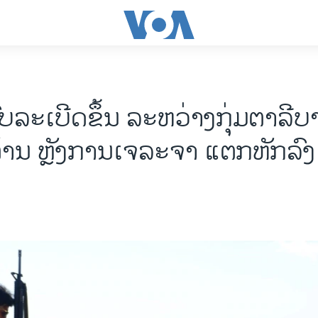
ົບລະເບີດຂຶ້ນ ລະຫວ່າງກຸ່ມຕາລີ
ຕ້ານ ຫຼັງການເຈລະຈາ ແຕກຫັກລົງ