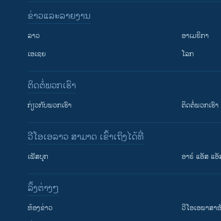
ຂ່າວແລະລາຍງານ
ລາວ
ອາເມຣິກາ
ເອເຊຍ
ໂລກ
ຕິດຕໍ່ພວກເຮົາ
ກ່ຽວກັບພວກເຮົາ
ຕິດຕໍ່ພວກເຮົາ
ວີໂອເອລາວ ສາມາດ ເຂົ້າເຖິງໄດ້ທີ່
ເຟັສບຸກ
ອາຣ໌ ແອັສ ແອັ
​ລິ້ງ​ຕ່າງໆ
ຕິດຕາມພວກເຮົາ ທີ່
​ຫ້ອງ​ຂ່າວ
ວີ​ໂອ​ເອ​ພາ​ສາ​ອ