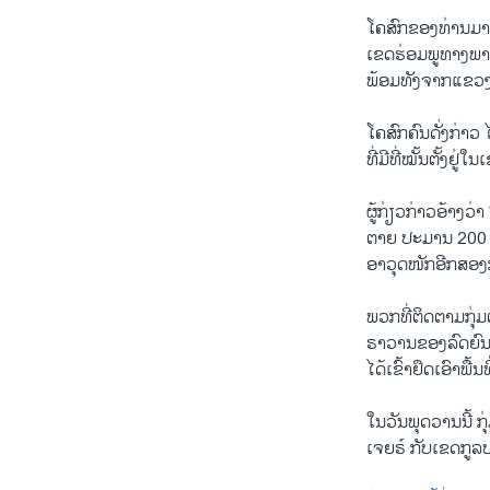
ໂຄສົກຂອງທ່ານມາຊ
ເຂດຮ່ອມພູທາງພາກ
ພ້ອມທັງຈາກແຂວ
ໂຄສົກຄົນດັ່ງກ່າວ
ທີ່ມີທີ່ໝັ້ນຕັ້ງ
ຜູ້ກ່ຽວກ່າວອ້າງວ່
ຕາຍ ປະມານ 200 ຄ
ອາວຸດໜັກອີກສອງ
ພວກທີ່ຕິດຕາມກຸ່
ຣາວານຂອງລົດຍົນ 
ໄດ້ເຂົ້າຢຶດເອົາພື
ໃນວັນພຸດວານນີ້ ກ
ເຈຍຣ໌ ກັບເຂດກູລບາຮ