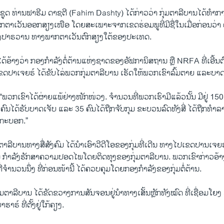
ູດ ທ່ານຟາຮີມ ດາຊຕີ (Fahim Dashty) ໄດ້ກ່າວວ່າ ກຸ່ມຕາລີບານໄດ້ທຳກາ
ຕາເວັນອອກສຽງເໜືອ ໂດຍສະເພາະຈາກເຂດຮ່ອມພູທີ່ມີຊື່ໃນເມື່ອກ່ອນວ່າ
ງປາຣວານ ທາງພາກຕາເວັນຕົກສຽງໃຕ້ຂອງປະເທດ.
 ໄດ້ອ້າງວ່າ ກອງກຳລັງຕໍ່ຕ້ານແຫ່ງຊາດຂອງອັຟການິສຖານ ຫຼື NRFA ທີ່ເອີ້ນຕົ
ຢູ່ໃນເຂດປາເຈຍຣ໌ ໄດ້ຂັບໄລ່ພວກກຸ່ມຕາລີບານ ເຮັດໃຫ້ພວກເຂົາລົ້ມຕາຍ ແລະບາ
າ “ພວກເຂົາໄດ້ຜ່າຍແພ້ຢ່າງໜັກໜ່ວງ. ຈຳນວນທີ່ພວກເຮົາມີແລ້ວນັ້ນ ມີຢູ່ 150 ຄ
ົນໄດ້ຮັບບາດເຈັບ ແລະ 35 ຄົນໄດ້ຖືກຈັບກຸມ ຂະບວນລົດທັງສີ່ ໄດ້ຖືກທຳລ
ກະບອກ.”
ມຕາລີບານທາງສື່ສັງຄົມ ໄດ້ນຳເອົາວີດີໂອຂອງກຸ່ມທີ່ເດີນ ທາງໄປເຂດປານເ
ກຳລັງຮັກສາຄວາມປອດໄພໂດຍຕິດທຸງຂອງກຸ່ມຕາລີບານ. ພວກເຂົາກ່າວອ້າງວ
້ນທີ່ຈຳນວນນຶ່ງ ທີ່ກ່ອນໜ້ານີ້ ໄດ້ຄວບຄຸມໂດຍກອງກຳລັງຂອງກຸ່ມຕໍ່ຕ້ານ.
ຸ່ມຕາລີບານ ໄດ້ຂັດຂວາງການສັນຈອນຢູ່ນຳທາງເສັ້ນຫຼັກທັງໝົດ ທີ່ເຊື່ອມໂ
າຣ໌ ທີ່ຕັ້ງຢູ່ໃກ້ຄຽງ.