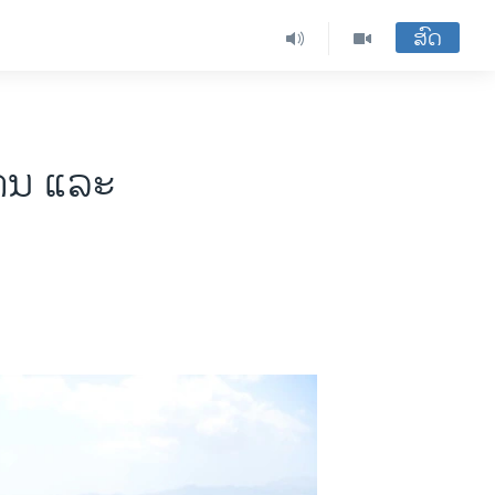
ສົດ
ບານ ແລະ