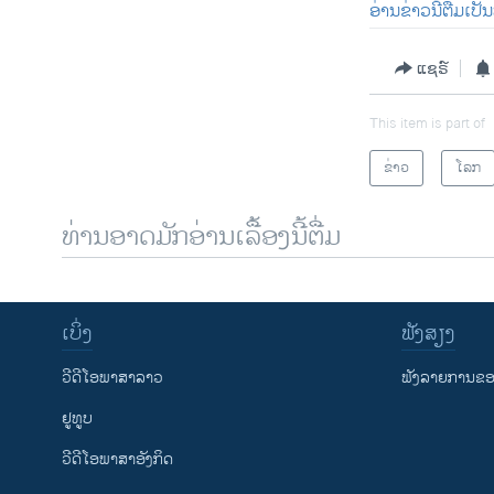
ອ່ານຂ່າວນີ້ຕື່ມເປ
ແຊຣ໌
This item is part of
ຂ່າວ
ໂລກ
ທ່ານອາດມັກອ່ານເລື້ອງນີ້ຕື່ມ
ເບິ່ງ
ຟັງສຽງ
ວີດີໂອພາສາລາວ
ຟັງລາຍການຂອງ
ຢູທູບ
ວີດີໂອພາສາອັງກິດ