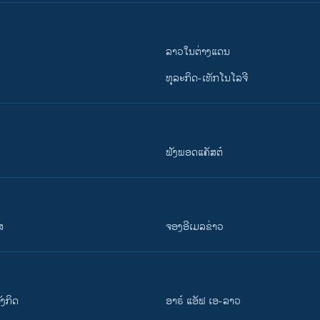
ລາວໃນຕ່າງແດນ
ທຸລະກິດ-ເທັກໂນໂລຈີ
ຟັງພອດແຄັສຕ໌
ສ
ຈອງອີເມລຂ່າວ
ັງ​ກິດ
ອາຣ໌ ແອັຟ ເອ-ລາວ