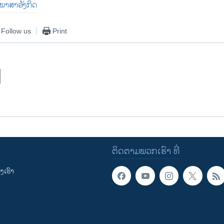
ັນພາສາອັງກິດ
Follow us
Print
ຕິດຕາມພວກເຮົາ ທີ່
ເຮົາ