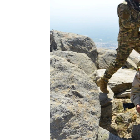
ວິທະຍາສາດ-ເທັກໂນໂລຈີ
ທຸລະກິດ
ພາສາອັງກິດ
ວີດີໂອ
ສຽງ
ລາຍການກະຈາຍສຽງ
ລາຍງານ