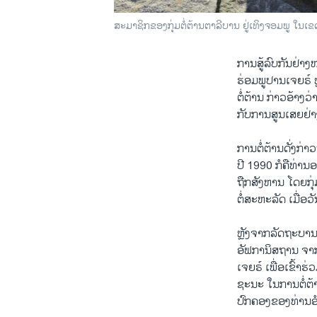
ສະມາຊິກຂອງກຸ່ມຕໍ່ຕ້ານຕາລີບານ ຢູ່ເທິງຈອມພູ ໃນ
ການສູ້ລົບກັນຢ່າງ
ຮ່ອມພູປານເຈຍຣ໌ 
ຕໍ່ຕ້ານ ກ່າວອ້າງ
ກັບການສູນເສຍຢ່າ
ການຕໍ່ຕ້ານດັ່ງກ່
ປີ 1990 ກໍຄືທ່ານ
ຖືກສັງຫານ ໂດຍກຸ
ຕໍ່ສະຫະລັດ ເມື່ອວ
ຫຼັງຈາກລັດຖະບາ
ອັຟການິສຖານ ຈາກ
ເຈຍຣ໌ ເພື່ອເຂົ້າຮ
ຊະນະ ໃນການຕໍ່ຕ້
ປົກຄອງຂອງທ່ານອ