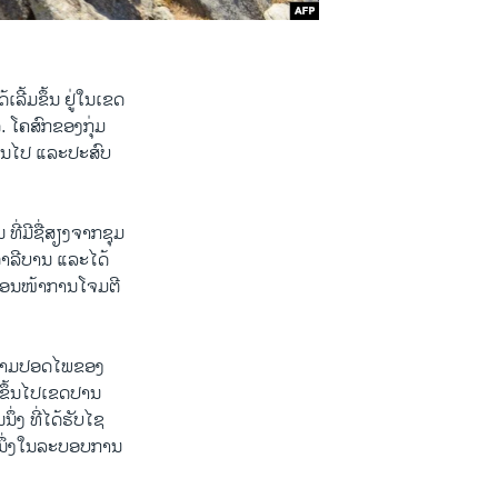
ລີ້ມຂຶ້ນ ຢູ່ໃນເຂດ
. ໂຄສົກຂອງກຸ່ມ
ບຄືນໄປ ແລະປະສົບ
ທີ່ມີຊື່ສຽງຈາກຊຸມ
ມຕາລີບານ ແລະໄດ້
ນກ່ອນໜ້າການໂຈມຕີ
າຄວາມປອດໄພຂອງ
ນຂຶ້ນໄປເຂດປານ
ຶ່ງ ທີ່ໄດ້ຮັບໄຊ
ີນຶ່ງໃນລະບອບການ