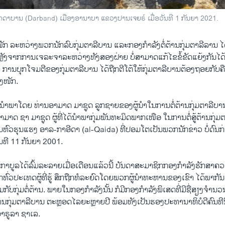
ເຂດດາບານ (Darband) ເມືອງອານາບາ ແຂວງປານເຈຍຣ໌ ເມື່ອວັນທີ 1 ກັນຍາ 2021.
ໜັກ ລະຫວ່າງພວກນັກລົບກຸ່ມຕາລີບານ ແລະກອງກຳລັງຕໍ່ຕ້ານກຸ່ມຕາລີລານ ໄດ້ເ
ຫຼັງຈາກການເຈລະຈາລະຫວ່າງທັງສອງຝ່າຍ ບໍ່ສາມາດແກ້ໄຂຂໍ້ຂັດແຍ້ງກັນໄດ້
ວ່າ ການບຸກໂຈມຕີຂອງກຸ່ມຕາລີບານ ໄດ້ຖືກຕີໂຕ້ໃຫ້ກຸ່ມຕາລີບານຕ້ອງຖອຍກັ
ງໜັກ.
າວນຳພາໂດຍ ທ່ານອາມາດ ມາຊູດ ລູກຊາຍຂອງຜູ້ນຳໃນການຕໍ່ຕ້ານກຸ່ມຕາລີບານ 
ອາມາດ ຊາ ມາຊູດ ຜູ້ທີ່ໄດ້ນຳພາກຸ່ມພັນທະມິດພາກເໜືອ ໃນການຕໍ່ສູ້ຕ້ານກຸ່
່ມຫົວຮຸນແຮງ ອາລ-ກາອີດາ (al-Qaida) ທີ່ປອມໂຕເປັນພວກນັກຂ່າວ ບໍ່ດົ
ັນທີ 11 ກັນຍາ 2001.
ນກາບູລໄດ້ລົ້ມລະລາຍເມື່ອເດືອນແລ້ວນີ້ ບັນດາສະມາຊິກກອງກຳລັງຮັກສ
ທົ່ວປະເທດຜູ້ທີ່ຮູ້ ສຶກຖືກທໍລະຍົດໂດຍພວກຜູ້ນຳທະຫານຂອງເຂົາ ໄດ້ພາກັ
່ວມກັບກຸ່ມຕໍ່ຕ້ານ. ພາຍໃນກອງກຳລັງນັ້ນ ກໍມີກອງກຳລັງພິເສດທີ່ມີຊື່ສຽງຈຳນວນນ
ານກຸ່ມຕາລີບານ ຕະຫຼອດໄລຍະຫຼາຍປີ ພ້ອມທັງເປັນຮອງປະທານາທິບໍດີຄົນທ
ຳຣູລາ ຊາເລ.