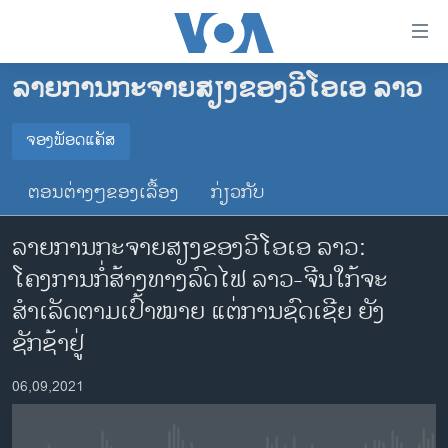
ລິ້ງ
ສຳຫລັບ
ເຂົ້າ
ລາຍການກະຈາຍສຽງຂອງວີໂອເອ ລາວ
ຫາ
ໂຮມເພຈ
ຂ້າມ
ລາວ
ຈອງພັອດແຄັສ
ຂ້າມ
ຈອງພັອດແຄັສ
ອາເມຣິກາ
ຂ້າມ
ຕອນຕ່າງໆຂອງເລື້ອງ
ກ່ຽວກັບ
ໄປ
ການເລືອກຕັ້ງ ປະທານາທີບໍດີ ສະຫະລັດ 2024
Spotify
ຫາ
ລາຍການກະຈາຍສຽງຂອງວີໂອເອ ລາວ:
ຂ່າວ​ຈີນ
ຊອກ
ໂຄງການກໍ່ສ້າງທາງລົດໄຟ ລາວ-ຈີນໃກ້ຈະ
ຄົ້ນ
ໂລກ
YouTube
ສຳເລັດຕາມເປົ້າໝາຍ ແຕ່ການຊົດເຊີຍ ຍັງ
ເອເຊຍ
ຊັກຊ້າຢູ່
ຈອງ
ອິດສະຫຼະພາບດ້ານການຂ່າວ
06,09,2021
ຊີວິດຊາວລາວ
ຊຸມຊົນຊາວລາວ