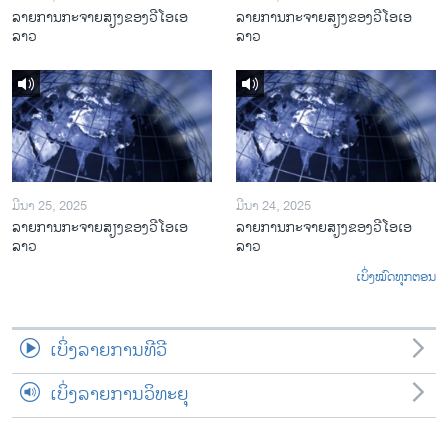
ລາຍການກະຈາຍສຽງຂອງວີໂອເອ
ລາຍການກະຈາຍສຽງຂອງວີໂອເອ
ລາວ
ລາວ
ມີນາ 25, 2025
ມີນາ 24, 2025
ລາຍການກະຈາຍສຽງຂອງວີໂອເອ
ລາຍການກະຈາຍສຽງຂອງວີໂອເອ
ລາວ
ລາວ
ເບິ່ງໝົດທຸກຕອນ
ເບິ່ງລາຍການທີວີ
ເບິ່ງລາຍການວິທະຍຸ