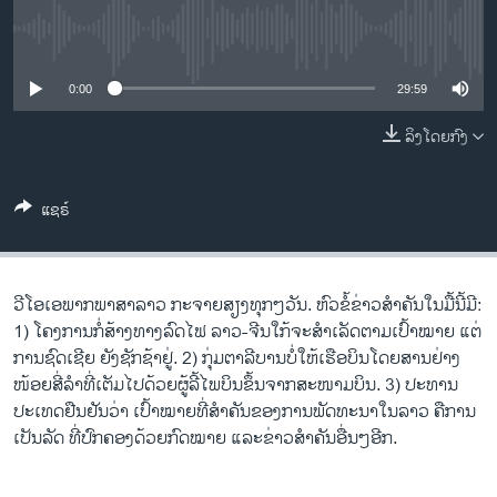
ວິທະຍາສາດ-ເທັກໂນໂລຈີ
No media source currently available
ທຸລະກິດ
0:00
29:59
ພາສາອັງກິດ
ວີດີໂອ
ລິງໂດຍກົງ
ສຽງ
ແຊຣ໌
ລາຍການກະຈາຍສຽງ
ຕິດຕາມພວກເຮົາ ທີ່
ລາຍງານ
ວີໂອເອພາກພາສາລາວ ກະຈາຍສຽງທຸກໆວັນ. ຫົວຂໍ້ຂ່າວສໍາຄັນໃນມື້ນີ້ມີ:
1) ໂຄງການກໍ່ສ້າງທາງລົດໄຟ ລາວ-ຈີນໃກ້ຈະສຳເລັດຕາມເປົ້າໝາຍ ແຕ່
ພາສາຕ່າງໆ
ການຊົດເຊີຍ ຍັງຊັກຊ້າຢູ່. 2) ກຸ່ມຕາລີບານບໍ່ໃຫ້ເຮືອບິນໂດຍສານຢ່າງ
ໜ້ອຍສີ່ລໍາທີ່ເຕັມໄປດ້ວຍຜູ້ລີ້ໄພບິນຂຶ້ນຈາກສະໜາມບິນ. 3) ປະທານ
ປະເທດຢືນຢັນວ່າ ເປົ້າໝາຍທີ່ສຳຄັນຂອງການພັດທະນາໃນລາວ ຄືການ
ເປັນລັດ ທີ່ປົກຄອງດ້ວຍກົດໝາຍ ແລະຂ່າວສໍາຄັນອື່ນໆອີກ.