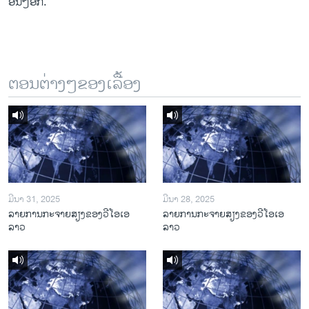
ອື່ນໆອີກ.
ຕອນຕ່າງໆຂອງເລື້ອງ
ມີນາ 31, 2025
ມີນາ 28, 2025
ລາຍການກະຈາຍສຽງຂອງວີໂອເອ
ລາຍການກະຈາຍສຽງຂອງວີໂອເອ
ລາວ
ລາວ