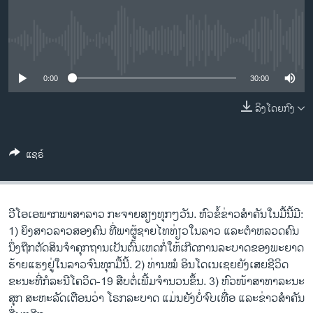
ວິທະຍາສາດ-ເທັກໂນໂລຈີ
ທຸລະກິດ
No media source currently available
ພາສາອັງກິດ
0:00
30:00
ວີດີໂອ
ລິງໂດຍກົງ
ສຽງ
ລາຍການກະຈາຍສຽງ
ຕິດຕາມພວກເຮົາ ທີ່
ແຊຣ໌
ລາຍງານ
ວີໂອເອພາກພາສາລາວ ກະຈາຍສຽງທຸກໆວັນ. ຫົວຂໍ້ຂ່າວສໍາຄັນໃນມື້ນີ້ມີ:
ພາສາຕ່າງໆ
1) ຍິງສາວລາວສອງຄົນ ທີ່ພາຜູ້ຊາຍໄທທ່ຽວໃນລາວ ແລະຕໍາຫລວດຄົນ
ນຶ່ງຖືກຕັດສິນຈໍາຄຸກຖານເປັນຕົ້ນເຫດກໍ່ໃຫ້ເກີດການລະບາດຂອງພະຍາດ
ຮ້າຍແຮງຢູ່ໃນລາວຈົນທຸກມື້ນີ້. 2) ທ່ານໝໍ ອິນໂດເນເຊຍຍັງເສຍຊີວິດ
ຂະນະທີ່ກໍລະນີໂຄວິດ-19 ສືບຕໍ່ເພີ້ມຈຳນວນຂຶ້ນ. 3) ຫົວໜ້າສາທາລະນະ
ສຸກ ສະຫະລັດເຕືອນວ່າ ໂຣກລະບາດ ແມ່ນຍັງບໍ່ຈົບເທື່ອ ແລະຂ່າວສໍາຄັນ