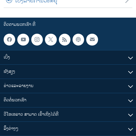
ເບິ່ງລາຍການວິທະຍຸ
ຕິດຕາມພວກເຮົາ ທີ່
ເບິ່ງ
ຟັງສຽງ
ຂ່າວແລະລາຍງານ
ຕິດຕໍ່ພວກເຮົາ
ວີໂອເອລາວ ສາມາດ ເຂົ້າເຖິງໄດ້ທີ່
​ລິ້ງ​ຕ່າງໆ