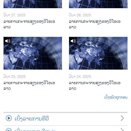
ມີນາ 27, 2025
ມີນາ 26, 2025
ລາຍການກະຈາຍສຽງຂອງວີໂອເອ
ລາຍການກະຈາຍສຽງຂອງວີໂອເອ
ລາວ
ລາວ
ມີນາ 25, 2025
ມີນາ 24, 2025
ລາຍການກະຈາຍສຽງຂອງວີໂອເອ
ລາຍການກະຈາຍສຽງຂອງວີໂອເອ
ລາວ
ລາວ
ເບິ່ງໝົດທຸກຕອນ
ເບິ່ງລາຍການທີວີ