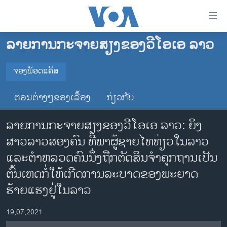
ລິ້ງ
ສຳຫລັບ
ເຂົ້າ
ລາຍການກະຈາຍສຽງຂອງວີໂອເອ ລາວ
ຫາ
ໂຮມເພຈ
ຂ້າມ
ລາວ
ຈອງພັອດແຄັສ
ຂ້າມ
ຈອງພັອດແຄັສ
ອາເມຣິກາ
ຂ້າມ
ຕອນຕ່າງໆຂອງເລື້ອງ
ກ່ຽວກັບ
ໄປ
ການເລືອກຕັ້ງ ປະທານາທີບໍດີ ສະຫະລັດ 2024
Spotify
ຫາ
ລາຍການກະຈາຍສຽງຂອງວີໂອເອ ລາວ: ຍິງ
ຂ່າວ​ຈີນ
ຊອກ
ສາວລາວສອງຄົນ ທີ່ພາຜູ້ຊາຍໄທທ່ຽວໃນລາວ
ຄົ້ນ
ໂລກ
YouTube
ແລະຕໍາຫລວດຄົນນຶ່ງຖືກຕັດສິນຈໍາຄຸກຖານເປັນ
ເອເຊຍ
ຕົ້ນເຫດກໍ່ໃຫ້ເກີດການລະບາດຂອງພະຍາດ
ຈອງ
ອິດສະຫຼະພາບດ້ານການຂ່າວ
ຮ້າຍແຮງຢູ່ໃນລາວ
ຊີວິດຊາວລາວ
19,07,2021
ຊຸມຊົນຊາວລາວ