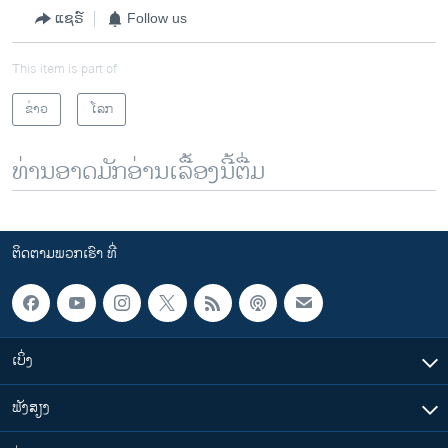
ແຊຣ໌
Follow us
This item is part of
ຂ່າວ
ໂລກ
ທ່ານອາດມັກອ່ານເລື້ອງນີ້ຕື່ມ
ຕິດຕາມພວກເຮົາ ທີ່
ເບິ່ງ
ຟັງສຽງ