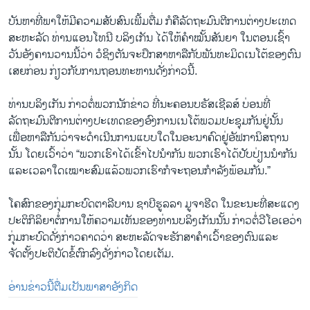
ບັນຫາທີ່ພາໃຫ້ມີຄວາມສັບສົນເພີ້ມຕື່ມ ກໍຄືລັດຖະມົນຕີການຕ່າງປະເທດ
ສະຫະລັດ ທ່ານແອນໂທນີ ບລິງເກັນ ໄດ້ໃຫ້ຄຳໝັ້ນສັນຍາ ໃນຕອນເຊົ້າ
ວັນອັງຄານວານນີ້ວ່າ ວໍຊິງຕັນຈະປຶກສາຫາລືກັບພັນທະມິດເນໂຕ້ຂອງຕົນ
ເສຍກ່ອນ ກ່ຽວກັບການຖອນທະຫານດັ່ງກ່າວນີ້.
ທ່ານບລິງເກັນ ກ່າວຕໍ່ພວກນັກຂ່າວ ທີ່ນະຄອນບຣັສເຊີລສ໌ ບ່ອນທີ່
ລັດຖະມົນຕີການຕ່າງປະເທດຂອງອົງການເນໂຕ້ພວມປະຊຸມກັນຢູ່ນັ້ນ
ເພື່ອຫາລືກັນວ່າຈະດຳເນີນການແບບໃດໃນອະນາຄົດຢູ່ອັຟການິສຖານ
ນັ້ນ ໂດຍເວົ້າວ່າ “ພວກເຮົາໄດ້ເຂົ້າໄປນຳກັນ ພວກເຮົາໄດ້ປັບປ່ຽນນຳກັນ
ແລະເວລາໃດເໝາະສົມແລ້ວພວກເຮົາກໍຈະຖອນກຳລັງພ້ອມກັນ.”
ໂຄສົກຂອງກຸ່ມກະບົດຕາລີບານ ຊາບີຮູລລາ ມູຈາຮີດ ໃນຂະນະທີ່ສະແດງ
ປະຕິກິລິຍາຕໍ່ການໃຫ້ຄວາມເຫັນຂອງທ່ານບລິງເກັນນັ້ນ ກ່າວຕໍ່ວີໂອເອວ່າ
ກຸ່ມກະບົດດັ່ງກ່າວຄາດວ່າ ສະຫະລັດຈະຮັກສາຄຳເວົ້າຂອງຕົນແລະ
ຈັດຕັ້ງປະຕິບັດຂໍ້ຕົກລົງດັ່ງກ່າວໂດຍເຕັມ.
ອ່ານຂ່າວນີ້ຕື່ມເປັນພາສາອັງກິດ