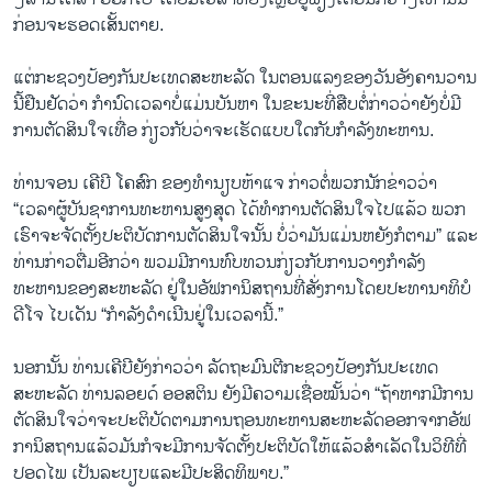
ກ່ອນຈະຮອດເສັ້ນຕາຍ.
ແຕ່ກະຊວງປ້ອງກັນປະເທດສະຫະລັດ ໃນຕອນແລງຂອງວັນອັງຄານວານ
ນີ້ຢືນຢັດວ່າ ກຳນົດເວລາບໍ່ແມ່ນບັນຫາ ໃນຂະນະທີ່ສືບຕໍ່ກ່າວວ່າຍັງບໍ່ມີ
ການຕັດສິນໃຈເທື່ອ ກ່ຽວກັບວ່າຈະເຮັດແບບໃດກັບກຳລັງທະຫານ.
ທ່ານຈອນ ເຄີບີ ໂຄສົກ ຂອງທຳນຽບຫ້າແຈ ກ່າວຕໍ່ພວກນັກຂ່າວວ່າ
“ເວລາຜູ້ບັນຊາການທະຫານສູງສຸດ ໄດ້ທຳການຕັດສິນໃຈໄປແລ້ວ ພວກ
ເຮົາຈະຈັດຕັ້ງປະຕິບັດການຕັດສິນໃຈນັ້ນ ບໍ່ວ່າມັນແມ່ນຫຍັງກໍຕາມ” ແລະ
ທ່ານກ່າວຕື່ມອີກວ່າ ພວມມີການທົບທວນກ່ຽວກັບການວາງກຳລັງ
ທະຫານຂອງສະຫະລັດ ຢູ່ໃນອັຟການິສຖານທີ່ສັ່ງການໂດຍປະທານາທິບໍ
ດີໂຈ ໄບເດັນ “ກຳລັງດຳເນີນຢູ່ໃນເວລານີ້.”
ນອກນັ້ນ ທ່ານເຄີບີຍັງກ່າວວ່າ ລັດຖະມົນຕີກະຊວງປ້ອງກັນປະເທດ
ສະຫະລັດ ທ່ານລອຍດ໌ ອອສຕິນ ຍັງມີຄວາມເຊື່ອໝັ້ນວ່າ “ຖ້າຫາກມີການ
ຕັດສິນໃຈວ່າຈະປະຕິບັດຕາມການຖອນທະຫານສະຫະລັດອອກຈາກອັຟ
ການິສຖານແລ້ວມັນກໍຈະມີການຈັດຕັ້ງປະຕິບັດໃຫ້ແລ້ວສຳເລັດໃນວິທີທີ່
ປອດໄພ ເປັນລະບຽບແລະມີປະສິດທິພາບ.”