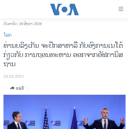
ລິ້ງ
ສຳຫລັບ
ເຂົ້າ
ວັນອາທິດ, 09 ສິງຫາ 2026
ຫາ
ໂຮມເພຈ
ໂລກ
ຂ້າມ
ລາວ
ທ່ານບລິງເກັນ ຈະປຶກສາຫາລື ກັບອົງການເນໂຕ້
ຂ້າມ
ອາເມຣິກາ
ກ່ຽວກັບ ການຖອນທະຫານ ອອກຈາກອັຟການິສ
ຂ້າມ
ໄປ
ການເລືອກຕັ້ງ ປະທານາທີບໍດີ ສະຫະລັດ 2024
ຖານ
ຫາ
ຂ່າວ​ຈີນ
ຊອກ
24,03,2021
ຄົ້ນ
ໂລກ
ແຊຣ໌
ເອເຊຍ
ອິດສະຫຼະພາບດ້ານການຂ່າວ
ຊີວິດຊາວລາວ
ຊຸມຊົນຊາວລາວ