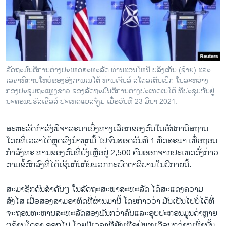
ວິທະຍາສາດ-ເທັກໂນໂລຈີ
ທຸລະກິດ
ພາສາອັງກິດ
ວີດີໂອ
ລັດຖະມົນຕີການຕ່າງປະເທດສະຫະລັດ ທ່ານແອນໂທນີ ບລິງເກັນ (ຊ້າຍ) ແລະ
ສຽງ
ເລຂາທິການໃຫຍ່ຂອງອົງການເນໂຕ້ ທ່ານເຈັນສ໌ ສໂຕລເຕັນເບິກ ໃນລະຫວ່າງ
ກອງປະຊຸມຖະແຫຼງຂ່າວ ຂອງລັດຖະມົນຕີການຕ່າງປະເທດເນໂຕ້ ທີ່ປະຊຸມກັນຢູ່
ລາຍການກະຈາຍສຽງ
ນະຄອນບຣັສເຊີລສ໌ ປະເທດແບລຈ້ຽມ ເມື່ອວັນທີ 23 ມີນາ 2021.
ຕິດຕາມພວກເຮົາ ທີ່
ລາຍງານ
ສະຫະລັດກຳລັງພິຈາລະນາເບິ່ງທາງເລືອກຂອງຕົນໃນອັຟການິສຖານ
ໂດຍທີ່ເວລາໄດ້ຫຼຸດລົງນຳທຸກມື້ ໄປຈົນຮອດວັນທີ 1 ພຶດສະພາ ເພື່ອຖອນ
ກຳລັງທະ ຫານຂອງຕົນທີ່ຍັງເຫຼືອຢູ່ 2,500 ຄົນອອກຈາກປະເທດດັ່ງກ່າວ
ພາສາຕ່າງໆ
ຕາມຂໍ້ຕົກລົງທີ່ໄດ້ເຊັນກັນກັບພວກກະບົດຕາລີບານໃນປີກາຍນີ້.
ສະມາຊິກຄົນສຳຄັນໆ ໃນລັດຖະສະພາສະຫະລັດ ໄດ້ສະແດງຄວາມ
ສົງໄສ ເມື່ອສອງສາມອາທິດທີ່ຜ່ານມານີ້ ໂດຍກ່າວວ່າ ມັນເປັນໄປບໍ່ໄດ້ທີ່
ຈະຖອນທະຫານສະຫະລັດສອງພັນກວ່າຄົນແລະອຸບປະກອນມູນຄ່າຫຼາຍ
ໆລ້ານໂດລາ ອອກໄປ ໂດຍມີເວລາທີ່ຍັງເຫຼືອຢູ່ພຽງເດືອນກວ່າໆເທົ່ານັ້ນ