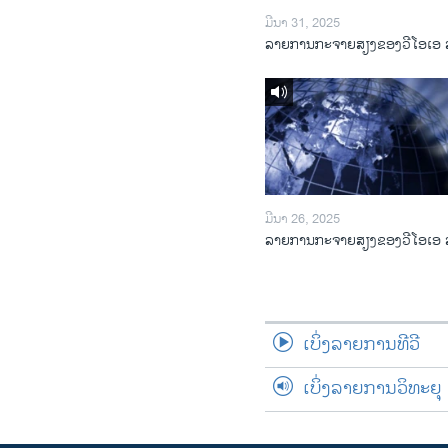
ມີນາ 31, 2025
ລາຍການກະຈາຍສຽງຂອງວີໂອເອ 
ມີນາ 26, 2025
ລາຍການກະຈາຍສຽງຂອງວີໂອເອ 
ເບິ່ງລາຍການທີວີ
ເບິ່ງລາຍການວິທະຍຸ