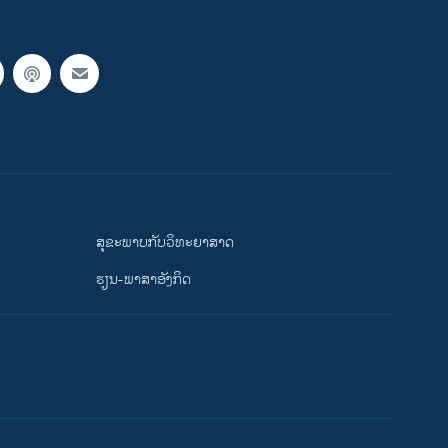
ສຸຂະພາບກັບວິທະຍາສາດ
ຮຽນ-ພາສາອັງກິດ