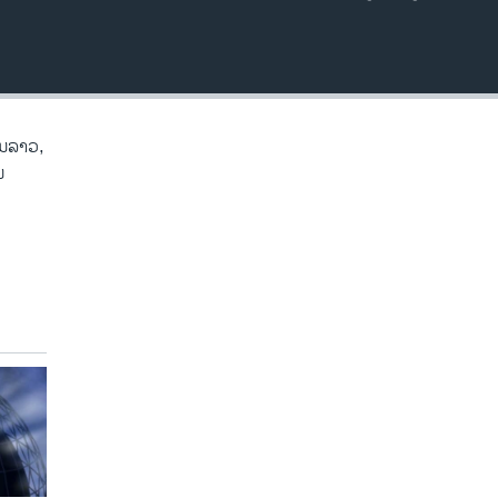
EMBED
ໃນລາວ,
ນ