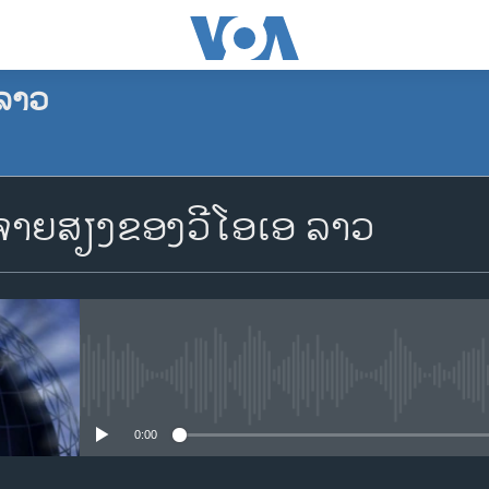
ລາວ
ຈອງພັອດແຄັສ
າຍສຽງຂອງວີໂອເອ ລາວ
Apple Podcasts
Spotify
YouTube
No media source currently availa
0:00
ຈອງ