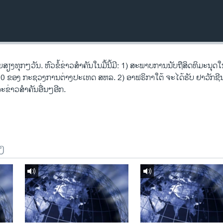
ທຸກໆວັນ. ຫົວຂໍ້ຂ່າວສໍາຄັນໃນມື້ນີ້ມີ: 1) ສະພາບການນັບຖືສິດທິມະນຸດ
0 ຂອງ ກະຊວງການຕ່າງປະເທດ ສຫລ. 2) ອາຟຣິກາໃຕ້ ຈະໄດ້ຮັບ ຢາວັກຊີ
ຂ່າວສໍາຄັນອື່ນໆອີກ.
ງ