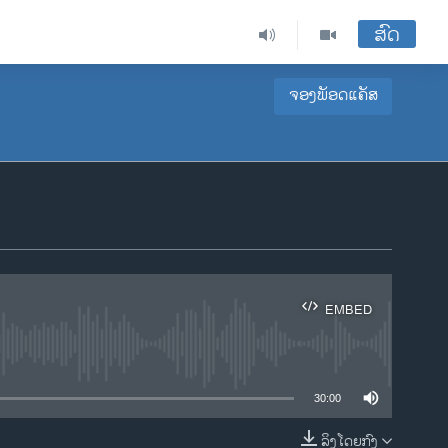
ສົດ
ຈອງພັອດແຄັສ
EMBED
ble
30:00
ລິງໂດຍກົງ