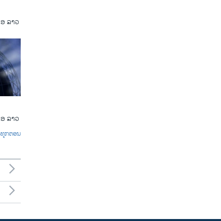
ເອ ລາວ
ເອ ລາວ
ົດທຸກຕອນ