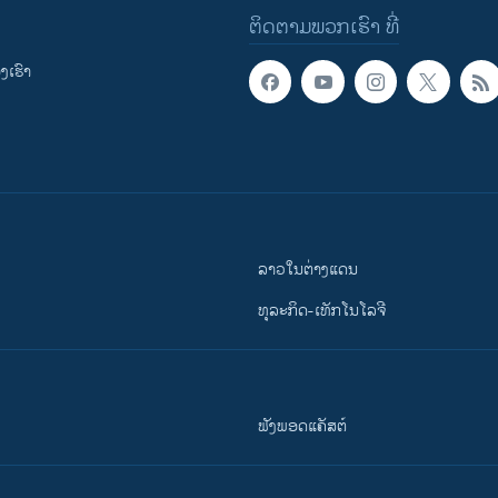
ຕິດຕາມພວກເຮົາ ທີ່
ເຮົາ
ລາວໃນຕ່າງແດນ
ທຸລະກິດ-ເທັກໂນໂລຈີ
ຟັງພອດແຄັສຕ໌