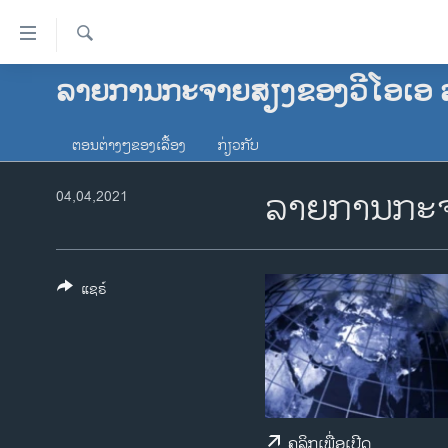
ລິ້ງ
ສຳຫລັບ
ເຂົ້າ
ຄົ້ນຫາ
ລາຍການກະຈາຍສຽງຂອງວີໂອເອ 
ໂຮມເພຈ
ຫາ
ລາວ
ຂ້າມ
ຕອນຕ່າງໆຂອງເລື້ອງ
ກ່ຽວກັບ
ຂ້າມ
ອາເມຣິກາ
ຂ້າມ
ລາຍການກະຈ
ການເລືອກຕັ້ງ ປະທານາທີບໍດີ ສະຫະລັດ
04,04,2021
ໄປ
2024
ຫາ
ຂ່າວ​ຈີນ
ຊອກ
ຄົ້ນ
ໂລກ
ແຊຣ໌
ເອເຊຍ
ອິດສະຫຼະພາບດ້ານການຂ່າວ
ຊີວິດຊາວລາວ
ຊຸມຊົນຊາວລາວ
ຄລິກເພື່ອເປີດ