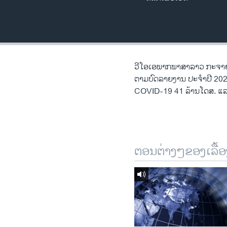
ວິທະຍາສາດ-ເທັກໂນໂລຈີ
ທຸລະກິດ
ພາສາອັງກິດ
ວີດີໂອ
ວີໂອເອພາກພາສາລາວ ກະຈາຍສຽງ
ຕາມບົດລາຍງານ ປະຈຳປີ 202
ສຽງ
COVID-19 41 ລ້ານໂດສ. ແລະ
ລາຍການກະຈາຍສຽງ
ລາຍງານ
ຕອນຕ່າງໆຂອງເລື້ອ