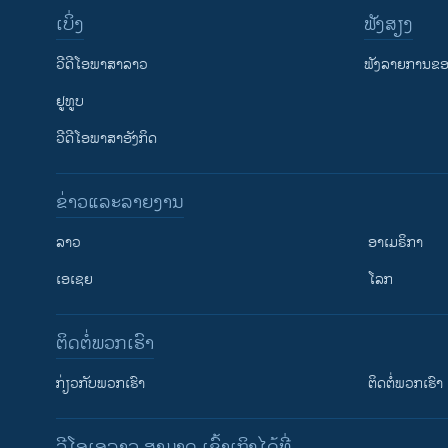
ເບິ່ງ
ຟັງສຽງ
ວີດີໂອພາສາລາວ
ຟັງລາຍການຂອງ
ຢູທູບ
ວີດີໂອພາສາອັງກິດ
ຂ່າວແລະລາຍງານ
ລາວ
ອາເມຣິກາ
ເອເຊຍ
ໂລກ
ຕິດຕໍ່ພວກເຮົາ
ກ່ຽວກັບພວກເຮົາ
ຕິດຕໍ່ພວກເຮົາ