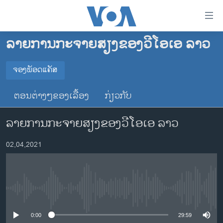
ລິ້ງ
ສຳຫລັບ
ເຂົ້າ
ລາຍການກະຈາຍສຽງຂອງວີໂອເອ ລາວ
ຫາ
ໂຮມເພຈ
ຂ້າມ
ລາວ
ຈອງພັອດແຄັສ
ຂ້າມ
ຈອງພັອດແຄັສ
ອາເມຣິກາ
ຂ້າມ
ຕອນຕ່າງໆຂອງເລື້ອງ
ກ່ຽວກັບ
ໄປ
ການເລືອກຕັ້ງ ປະທານາທີບໍດີ ສະຫະລັດ 2024
Spotify
ຫາ
ລາຍການກະຈາຍສຽງຂອງວີໂອເອ ລາວ
ຂ່າວ​ຈີນ
ຊອກ
ຄົ້ນ
ໂລກ
YouTube
02,04,2021
ເອເຊຍ
ຈອງ
ອິດສະຫຼະພາບດ້ານການຂ່າວ
No media source currently available
ຊີວິດຊາວລາວ
ຊຸມຊົນຊາວລາວ
0:00
29:59