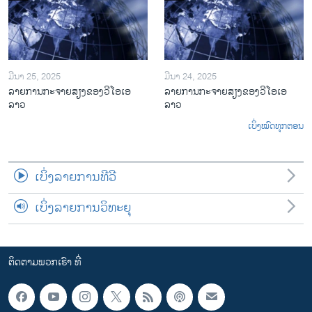
ມີນາ 25, 2025
ມີນາ 24, 2025
ລາຍການກະຈາຍສຽງຂອງວີໂອເອ
ລາຍການກະຈາຍສຽງຂອງວີໂອເອ
ລາວ
ລາວ
ເບິ່ງໝົດທຸກຕອນ
ເບິ່ງລາຍການທີວີ
ເບິ່ງລາຍການວິທະຍຸ
ຕິດຕາມພວກເຮົາ ທີ່