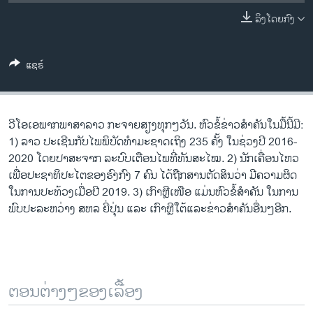
ວິທະຍາສາດ-ເທັກໂນໂລຈີ
ລິງໂດຍກົງ
ທຸລະກິດ
ພາສາອັງກິດ
ແຊຣ໌
ວີດີໂອ
ສຽງ
ວີໂອເອພາກພາສາລາວ ກະຈາຍສຽງທຸກໆວັນ. ຫົວຂໍ້ຂ່າວສໍາຄັນໃນມື້ນີ້ມີ:
ລາຍການກະຈາຍສຽງ
1) ລາວ ປະເຊີນກັບໄພພິບັດທຳມະຊາດເຖິງ 235 ຄັ້ງ ໃນຊ່ວງປີ 2016-
ຕິດຕາມພວກເຮົາ ທີ່
2020 ໂດຍປາສະຈາກ ລະບົບເຕືອນໄພທີ່ທັນສະໄໝ. 2) ນັກເຄື່ອນໄຫວ
ລາຍງານ
ເພື່ອປະຊາທິປະໄຕຂອງຮົງກົງ 7 ຄົນ ໄດ້ຖືກສານຕັດສິນວ່າ ມີຄວາມຜິດ
ໃນການປະທ້ວງເມື່ອປີ 2019. 3) ເກົາຫຼີເໜືອ ແມ່ນຫົວຂໍ້ສຳຄັນ ໃນການ
ພົບປະລະຫວ່າງ ສຫລ ຍີ່ປຸ່ນ ແລະ ເກົາຫຼີໃຕ້ແລະຂ່າວສໍາຄັນອື່ນໆອີກ.
ພາສາຕ່າງໆ
ຕອນຕ່າງໆຂອງເລື້ອງ