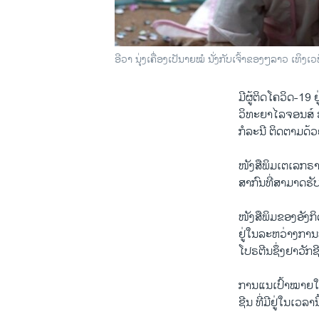
ອີວາ ນຸ່ງເຄື່ອງເປັນາຍໝໍ ນັ່ງກັບເຈົ້າຂອງໆລາວ ເ
ມີຜູ້ຕິດໂຄວິດ-1
ວິທະຍາໄລຈອນສ໌ ຮ
ກໍລະນີ ຕິດຕາມດ້
ໜັງສືພິມເຕເລກຣ
ສາກົນທີ່ສາມາດຮັ
ໜັງສືພິມຂອງອັງ
ຢູ່ໃນລະຫວ່າງການ
ໂປຣຕີນຊຶ່ງຢາວັກຊີ
ການແນເປົ້າໝາຍໃສ
ຊີນ ທີ່ມີຢູ່ໃນເວລາ