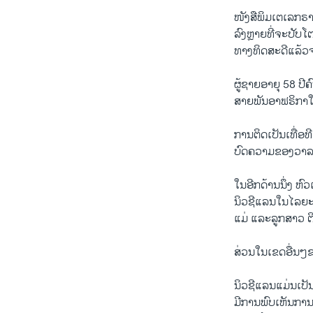
ໜັງສືພິມເຕເລກຣາ
ລົງຫຼາຍທີ່ຈະປັບ
ທາງທິດສະດີແລ້ວຈ
ຜູ້ຊາຍອາຍຸ 58 ປີຄ
ສາຍພັນອາຟຣິກາໃຕ້
ການຕິດເປັນເທື່ອ
ບົດຄວາມຂອງວາລ
ໃນອີກດ້ານນຶ່ງ ຫົ
ນິວຊີແລນໃນໄລຍະ 
ແມ່ ແລະລູກສາວ 
ສ່ວນໃນເຂດອື່ນໆຂ
ນິວຊີແລນແມ່ນເປັນ
ມີການພົບເຫັນການຕ