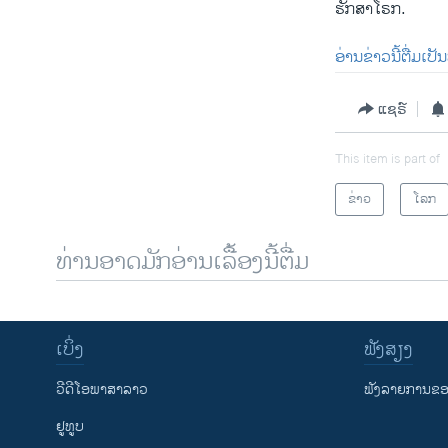
ຮັກສາໂຣກ.
ອ່ານຂ່າວນີ້ຕື່ມເປ
ແຊຣ໌
This item is part of
ຂ່າວ
ໂລກ
ທ່ານອາດມັກອ່ານເລື້ອງນີ້ຕື່ມ
ເບິ່ງ
ຟັງສຽງ
ວີດີໂອພາສາລາວ
ຟັງລາຍການຂອງ
ຢູທູບ