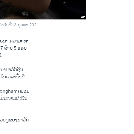
ື່ອວັນທີ13 ກຸມພາ 2021.
ໂຄໂຣນາ ຂອງມະຫາ
27 ລ້ານ 5 ແສນ
ີ.
ະນາຢາວັກຊີນ
ນເວລານຶ່ງປີ.
ttingham) ພວມ
ມ່ນໜາມທີ່ເປັນ
ລື້ອຍໆຂອງຢາວັກ