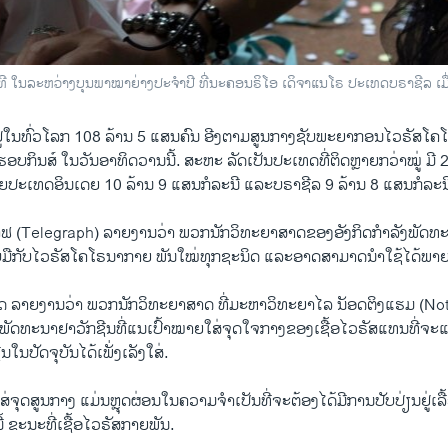
ທິງເວທີ ໃນລະຫວ່າງບຸນພາໝາຍ່າງປະຈຳປີ ທີ່ນະຄອນຣິໂອ ເດິຈາແນໂຣ ປະເທດບຣາຊີລ ເມ
9 ຢູ່ໃນທົ່ວໂລກ 108 ລ້ານ 5 ແສນຄົນ ອີງຕາມສູນກາງຊັບພະຍາກອນໄວຣັສ
ອບກິນສ໌ ໃນວັນອາທິດວານນີ້. ສະຫະ ລັດເປັນປະເທດທີ່ຕິດຫຼາຍກວ່າໝູ່ ມີ 
ວຍປະເທດອິນເດຍ 10 ລ້ານ 9 ແສນກໍລະນີ ແລະບຣາຊີລ 9 ລ້ານ 8 ແສນກໍລະນ
າຟ (Telegraph) ລາຍງານວ່າ ພວກນັກວິທະຍາສາດຂອງອັງກິດກຳລັງພັດທ
ບມືກັບໄວຣັສໂຄໂຣນາກາຍ ພັນໃໝ່ທຸກຊະນິດ ແລະອາດສາມາດນຳໃຊ້ໄດ້ພາຍໃ
ກິດ ລາຍງານວ່າ ພວກນັກວິທະຍາສາດ ທີ່ມະຫາວິທະຍາໄລ ນັອດຕິງແຮມ (No
ພັດທະນາຢາວັກຊີນທີ່ແນເປົ້າໝາຍໃສ່ຈຸດໃຈກາງຂອງເຊື້ອໄວຣັສແທນທີ່ຈະແ
ນໃນປັດຈຸບັນໄດ້ເພັ່ງເລັງໃສ່.
່ຈຸດສູນກາງ ແມ່ນຫຼຸດຜ່ອນໃນຄວາມຈຳເປັນທີ່ຈະຕ້ອງໄດ້ມີການປັບປ່ຽນຢູ່ເ
ນີ້ ຂະນະທີ່ເຊື້ອໄວຣັສກາຍພັນ.