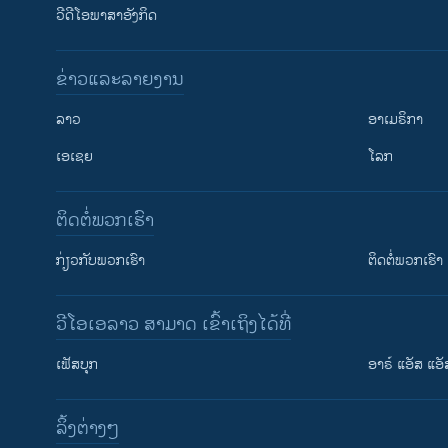
ວີດີໂອພາສາອັງກິດ
ຂ່າວແລະລາຍງານ
ລາວ
ອາເມຣິກາ
ເອເຊຍ
ໂລກ
ຕິດຕໍ່ພວກເຮົາ
ກ່ຽວກັບພວກເຮົາ
ຕິດຕໍ່ພວກເຮົາ
ວີໂອເອລາວ ສາມາດ ເຂົ້າເຖິງໄດ້ທີ່
ເຟັສບຸກ
ອາຣ໌ ແອັສ ແອັ
​ລິ້ງ​ຕ່າງໆ
ຕິດຕາມພວກເຮົາ ທີ່