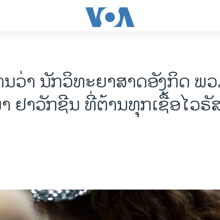
ານວ່າ ນັກວິທະຍາສາດອັງກິດ ພ
 ຢາວັກຊີນ ທີ່ຕ້ານທຸກເຊື້ອໄວຣ