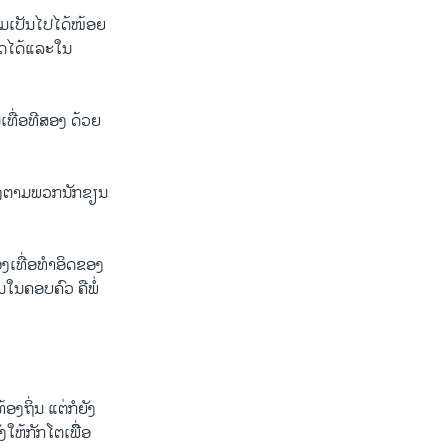
າມເປັນໄປໄດ້ໜ້ອຍ
ໝົດໄດ້ແລະໃນ
ນເທື່ອທີສອງ ດ້ວຍ
 ອີງຕາມພວກນັກຂຽນ
ືອງເທື່ອທຳອິດຂອງ
ໃນຄອບຄົວ ຄືພໍ່
ງຖິ່ນ ແຕ່ກໍຍັງ
ໃຫ້ກັກໂຕເພືີ່ອ