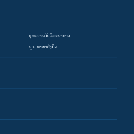
ສຸຂະພາບກັບວິທະຍາສາດ
ຮຽນ-ພາສາອັງກິດ