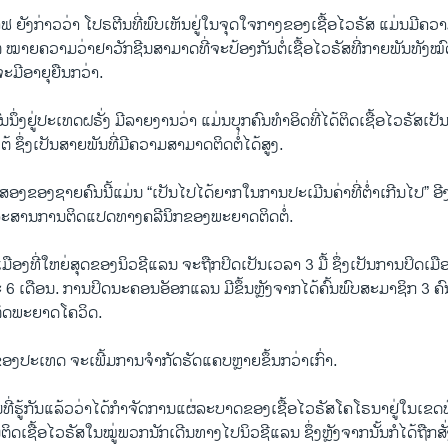
ຟ ຍັງກ່າວວ່າ ໂປຣຕີນທີ່ພົບເຫັນຢູ່ໃນຈຸດໃຈກາງຂອງເຊື້ອໄວຣັສ ແມ່ນມີຄວ
ໂຕ ໝາຍຄວາມວ່າຢາວັກຊີນສາມາດທີ່ຈະປ້ອງກັນຕໍ່ເຊື້ອໄວຣັສທີ່ກາຍພັນທັງ
ະມີອາຍຸຍືນກວ່າ.
ົນນຶ່ງຢູ່ປະເທດຝຣັ່ງ ມີລາຍງານວ່າ ແມ່ນບຸກຄົນທຳອິດທີ່ໄດ້ຕິດເຊື້ອໄວຣັສເປັ
 ຊຶ່ງເປັນສາຍພັນທີ່ມີຄວາມສາມາດຕິດຕໍ່ໄດ້ສູງ.
ທີສອງຂອງຊາຍຄົນນີ້ແມ່ນ “ເປັນໄປໄດ້ຍາກໃນການປະເມີນຄ່າທີ່ຕ່ຳເກີນໄປ”
ະສານການຕິດແປດທາງຄລີນິກຂອງພະຍາດຕິດຕໍ່.
ວເມືອງທີ່ໃຫຍ່ສຸດຂອງນິວຊີແລນ ຈະຖືກປິດເປັນເວລາ 3 ມື້ ຊຶ່ງເປັນການປິດເມ
6 ເດືອນ. ການປິດນະຄອນອັອກແລນ ມີຂຶ້ນຫຼັງຈາກໄດ້ຄົ້ນພົບສະມາຊິກ 3 ຄົນ
ຕິດພະຍາດໂຄວິດ.
ອງປະເທດ ຈະເພີ້ມການຈຳກັດຮັດແຄບຫຼາຍຂຶ້ນກວ່າເກົ່າ.
ທີ່ຮູ້ກັນແລ້ວວ່າໄດ້ກຳຈັດການແຜ່ລະບາດຂອງເຊື້ອໄວຣັສໂຄໂຣນາຢູ່ໃນເຂດທ້ອ
ິດເຊື້ອໄວຣັສໃນໝູ່ພວກນັກເດີນທາງໄປນິວຊີແລນ ຊຶ່ງຫຼັງຈາກນັ້ນກໍໄດ້ຖືກສັ່ງ