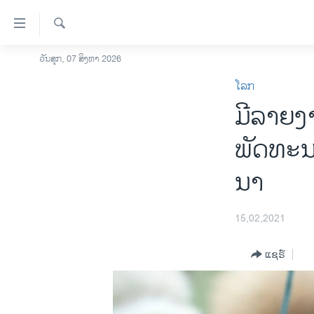
ລິ້ງ
ສຳຫລັບ
ເຂົ້າ
ຄົ້ນຫາ
ວັນສຸກ, 07 ສິງຫາ 2026
ໂຮມເພຈ
ຫາ
ໂລກ
ລາວ
ຂ້າມ
ມີລາຍງ
ຂ້າມ
ອາເມຣິກາ
ຂ້າມ
ການເລືອກຕັ້ງ ປະທານາທີບໍດີ ສະຫະລັດ
ພັດທະນາ
ໄປ
2024
ຫາ
ນາ
ຂ່າວ​ຈີນ
ຊອກ
ຄົ້ນ
ໂລກ
15,02,2021
ເອເຊຍ
ອິດສະຫຼະພາບດ້ານການຂ່າວ
ແຊຣ໌
ຊີວິດຊາວລາວ
ຊຸມຊົນຊາວລາວ