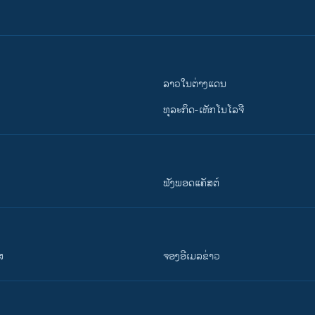
ລາວໃນຕ່າງແດນ
ທຸລະກິດ-ເທັກໂນໂລຈີ
ຟັງພອດແຄັສຕ໌
ສ
ຈອງອີເມລຂ່າວ