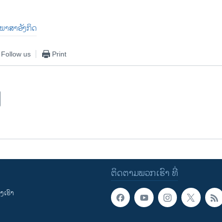
ັນພາສາອັງກິດ
Follow us
Print
ຕິດຕາມພວກເຮົາ ທີ່
ເຮົາ