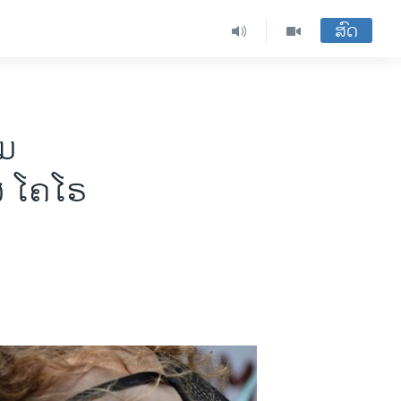
ສົດ
ວມ
ັສ ໂຄໂຣ