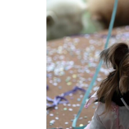
ວິທະຍາສາດ-ເທັກໂນໂລຈີ
ທຸລະກິດ
ພາສາອັງກິດ
ວີດີໂອ
ສຽງ
ລາຍການກະຈາຍສຽງ
ລາຍງານ