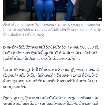
ວິທະຍາສາດ-ເທັກໂນໂລຈີ
ທຸລະກິດ
ພາສາອັງກິດ
ເຈົ້າໜ້າທີ່ລະບາດວິທະຍາ ຮິລດາ ອາເລແມນ (Hilda Aleman) ພວມສັກຢາກັນ
ວີດີໂອ
ໂຄວິດ-19 ຂອງບໍລິສັດຟາຍເຊີ ແລະໄບໂອເອັນເທັກ ທີ່ນະຄອນແຊນຮວານ ເປີໂຕ
ຣິໂກ ເມື່ອວັນທີ 15 ທັນວາ 2020.
ສຽງ
ສະຫະລັດໄດ້ບັນທຶກການເສຍຊີວິດຍ້ອນໂຄວິດ-19 ກາຍ 300,000 ຄົນ
ລາຍການກະຈາຍສຽງ
ຕິດຕາມພວກເຮົາ ທີ່
ໃນວັນຈັນທີ່ຜ່ານມາ ຊຶ່ງເປັນມື້ດຽວກັນ ກັບທີ່ໄດ້ມີການສັກຢາວັກຊີນກັນ
ລາຍງານ
ໄວຣັສໂຄໂຣນາທີ່ເປັນສາເຫດພາໃຫ້ເປັນພະຍາດດັ່ງກ່າວ.
ໂຕເລກ ທີ່ໜ້າສະຫຼົດໃຈນີ້ ມີຂຶ້ນປະມານ 2 ອາທິດ ຫຼັງຈາກຊາວອາເມຣິ
ພາສາຕ່າງໆ
ກັນຫຼາຍລ້ານຄົນ ບໍ່ໄດ້ປະຕິບັດຕາມຄຳເຕືອນຂອງແພດໝໍ ທີ່ຫ້າມບໍ່ໃຫ້
ເດີນທາງແລະຊຸມແຊວກັນກັບສະມາຊິກໃນຄອບຄົວໃນໂອກາດວັນບຸນ
ຂອບຄຸນພະເຈົ້າ.
ອີງຕາມສູນກາງຊັບພະຍາກອນໄວຣັສໂຄໂຣນາ ຂອງມະຫາວິທະຍາໄລ
ຈອນສ໌ ຮອບກິນສ໌ແລ້ວ ມາຮອດຕອນບ່າຍຂອງມື້ວັນຈັນ ມີຊາວອາເມຣິ