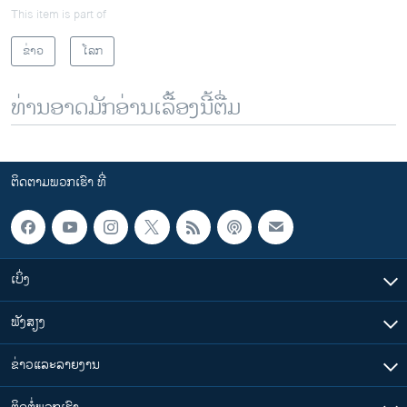
This item is part of
ຂ່າວ
ໂລກ
ທ່ານອາດມັກອ່ານເລື້ອງນີ້ຕື່ມ
ຕິດຕາມພວກເຮົາ ທີ່
ເບິ່ງ
ຟັງສຽງ
ຂ່າວແລະລາຍງານ