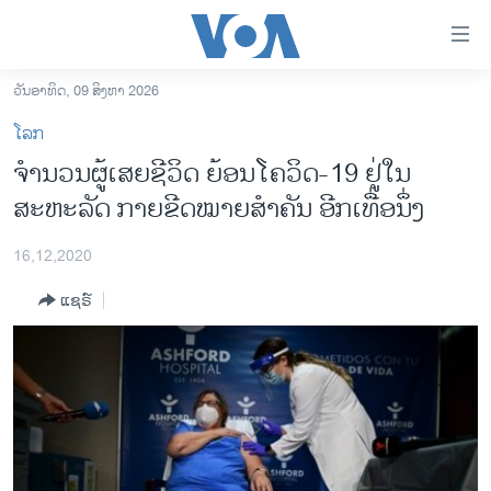
ລິ້ງ
ສຳຫລັບ
ເຂົ້າ
ວັນອາທິດ, 09 ສິງຫາ 2026
ຫາ
ໂຮມເພຈ
ໂລກ
ຂ້າມ
ລາວ
ຈຳນວນຜູ້ເສຍຊີວິດ ຍ້ອນໂຄວິດ-19 ຢູ່ໃນ
ຂ້າມ
ອາເມຣິກາ
ສະຫະລັດ ກາຍຂີດໝາຍສຳຄັນ ອີກເທື່ອນຶ່ງ
ຂ້າມ
ໄປ
ການເລືອກຕັ້ງ ປະທານາທີບໍດີ ສະຫະລັດ 2024
ຫາ
16,12,2020
ຂ່າວ​ຈີນ
ຊອກ
ແຊຣ໌
ຄົ້ນ
ໂລກ
ເອເຊຍ
ອິດສະຫຼະພາບດ້ານການຂ່າວ
ຊີວິດຊາວລາວ
ຊຸມຊົນຊາວລາວ