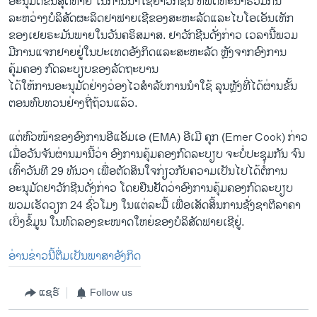
ອະນຸມັດຂັ້ນສຸດທ້າຍ ໃນການນຳໃຊ້ຢາວັກຊີນ ທີ່ພັດທະນາຮ່ວມກັນ
ລະຫວ່າງບໍລິສັດຜະລິດຢາຟາຍເຊີຂອງສະຫະລັດແລະໄບໂອເອັນເທັກ
ຂອງເຢຍຣະມັນພາຍໃນວັນຄຣິສມາສ. ຢາວັກຊີນດັ່ງກ່າວ ເວລານີ້ພວມ
ມີການແຈກຢາຍຢູ່ໃນປະເທດອັງກິດແລະສະຫະລັດ ຫຼັງຈາກອົງການ
ຄຸ້ມຄອງ ກົດລະບຽບຂອງລັດຖະບານ
ໄດ້ໃຫ້ການອະນຸມັດຢ່າງວ່ອງໄວສຳລັບການນຳໃຊ້ ລຸນຫຼັງທີ່ໄດ້ຜ່ານຂັ້ນ
ຕອນທົບທວນຢ່າງຖີ່ຖ້ວນແລ້ວ.
ແຕ່ຫົວໜ້າຂອງອົງການອີແອັມເອ (EMA) ອີເມີ ຄຸກ (Emer Cook) ກ່າວ
ເມື່ອວັນຈັນຜ່ານມານີ້ວ່າ ອົງການຄຸ້ມຄອງກົດລະບຽບ ຈະບໍ່ປະຊຸມກັນ ຈົນ
ເທົ້າວັນທີ 29 ທັນວາ ເພື່ອຕັດສິນໃຈກ່ຽວກັບຄວາມເປັນໄປໄດ້ຕໍ່ການ
ອະນຸມັດຢາວັກຊີນດັ່ງກ່າວ ໂດຍຢືນຢັັດວ່າອົງການຄຸ້ມຄອງກົດລະບຽບ
ພວມເຮັດວຽກ 24 ຊົ່ວໂມງ ໃນແຕ່ລະມື້ ເພື່ອເສັດສິ້ນການຊັ່ງຊາຕີລາຄາ
ເບິ່ງຂໍ້ມູນ ໃນທົດລອງຂະໜາດໃຫຍ່ຂອງບໍລິສັດຟາຍເຊີຢູ່.
ອ່ານຂ່າວນີ້ຕື່ມເປັນພາສາອັງກິດ
ແຊຣ໌
Follow us