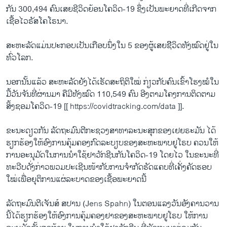
ກັນ 300,494 ຄົນເສຍຊີວິດຍ້ອນໂຄວິດ-19 ຊຶ່ງເປັນພະຍາດທີ່ເກີດຈາກ
ເຊື້ອໄວຣັສໂຄໂຣນາ.
ສະຫະລັດແມ່ນປະກອບເປັນເກືອບນຶ່ງໃນ 5 ຂອງຜູ້ເສຍຊີິວິດທັງໝົດຢູ່ໃນ
ທົ່ວໂລກ.
ນອກນັ້ນແລ້ວ ສະຫະລັດຍັງໄດ້ເຮັດສະຖິຕິໃໝ່ ກ່ຽວກັບຄົນເຂົ້າໂຮງໝໍໃນ
ມື້ວັນຈັນທີ່ຜ່ານມາ ຄືມີທັງໝົດ 110,549 ຄົນ ອີງຕາມໂຄງການຕິດຕາມ
ສິ້ງຊອມໂຄວິດ-19 [[ https://covidtracking.com/data ]].
ຂະນະດຽວກັນ ລັດຖະມົນຕີກະຊວງສາທາລະນະສຸກຂອງເຢຍຣະມັນ ໄດ້
ຮຽກຮ້ອງໃຫ້ອົງການຄຸ້ມຄອງກົດລະບຽບຂອງສະຫະພາບຢູໂຣບ ຄວນໃຫ້
ການອະນຸມັດໃນການນຳໃຊ້ຢາວັກຊີນກັນໂຄວິດ-19 ໂດຍໄວ ໃນຂະນະທີ່
ທະວີບດັ່ງກ່າວພວມປະເຊີນໜ້າກັບການຈຳກັດຮັດແຄບທີ່ເຄັ່ງຄັດຮອບ
ໃໝ່ເພື່ອຍຸຕິການແຜ່ລະບາດຂອງເຊື້ອພະຍາດນີ້
ລັດຖະມົນຕີເຈັນສ໌ ສປານ (Jens Spahn) ໃນຕອນແລງວັນອັງຄານວານ
ນີ້ໄດ້ຮຽກຮ້ອງໃຫ້ອົງການຄຸ້ມຄອງຢາຂອງສະຫະພາບຢູໂຣບ ໃຫ້ການ