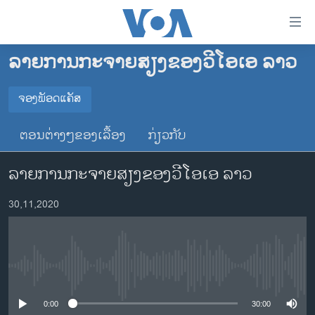
ລິ້ງ
ສຳຫລັບ
ເຂົ້າ
ລາຍການກະຈາຍສຽງຂອງວີໂອເອ ລາວ
ຫາ
ໂຮມເພຈ
ຂ້າມ
ລາວ
ຈອງພັອດແຄັສ
ຂ້າມ
ຈອງພັອດແຄັສ
ອາເມຣິກາ
ຂ້າມ
ຕອນຕ່າງໆຂອງເລື້ອງ
ກ່ຽວກັບ
ໄປ
ການເລືອກຕັ້ງ ປະທານາທີບໍດີ ສະຫະລັດ 2024
Spotify
ຫາ
ລາຍການກະຈາຍສຽງຂອງວີໂອເອ ລາວ
ຂ່າວ​ຈີນ
ຊອກ
ຄົ້ນ
ໂລກ
YouTube
30,11,2020
ເອເຊຍ
ຈອງ
ອິດສະຫຼະພາບດ້ານການຂ່າວ
No media source currently available
ຊີວິດຊາວລາວ
ຊຸມຊົນຊາວລາວ
0:00
30:00