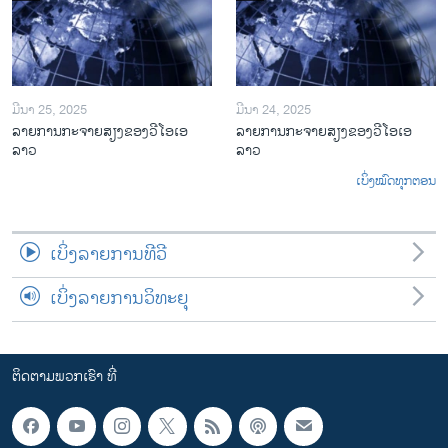
ມີນາ 25, 2025
ມີນາ 24, 2025
ລາຍການກະຈາຍສຽງຂອງວີໂອເອ
ລາຍການກະຈາຍສຽງຂອງວີໂອເອ
ລາວ
ລາວ
ເບິ່ງໝົດທຸກຕອນ
ເບິ່ງລາຍການທີວີ
ເບິ່ງລາຍການວິທະຍຸ
ຕິດຕາມພວກເຮົາ ທີ່