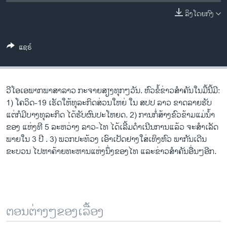
ວິທະຍາສາດ-ເທັກໂນໂລຈີ
ລິງໂດຍກົງ
ທຸລະກິດ
ພາສາອັງກິດ
ແຊຣ໌
ວີດີໂອ
ສຽງ
ວີໂອເອພາກພາສາລາວ ກະຈາຍສຽງທຸກໆວັນ. ຫົວຂໍ້ຂ່າວສໍາຄັນໃນມື້ນີ້ມີ:
ລາຍການກະຈາຍສຽງ
1) ໂຄວິດ-19 ເຮັດໃຫ້ທຸລະກິດສ່ວນໃຫຍ່ ໃນ ສປປ ລາວ ຂາດລາຍຮັບ
ຕິດຕາມພວກເຮົາ ທີ່
ແຕ່ກໍມີບາງທຸລະກິດ ໄດ້ຮັບຜົນປະໂຫຍດ. 2) ການກໍ່ສ້າງຂົວຂ້າມແມ່ນ້ຳ
ລາຍງານ
ຂອງ ແຫ່ງທີ 5 ລະຫວ່າງ ລາວ-ໄທ ໄດ້ເລີ້ມດຳເນີນການແລ້ວ ຈະສຳເລັດ
ພາຍໃນ 3 ປີ . 3) ພວກປະທ້ວງ ເອົາເປັດຢາງໃສ່ເທິງຫົວ ພາກັນເດີນ
ຂະບວນ ໄປຫາຄ້າຍທະຫານແຫ່ງນຶ່ງຂອງໄທ ແລະຂ່າວສໍາຄັນອື່ນໆອີກ.
ພາສາຕ່າງໆ
ຕອນຕ່າງໆຂອງເລື້ອງ