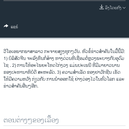
ວິທະຍາສາດ-ເທັກໂນໂລຈີ
ລິງໂດຍກົງ
ທຸລະກິດ
ພາສາອັງກິດ
ແຊຣ໌
ວີດີໂອ
ສຽງ
ວີໂອເອພາກພາສາລາວ ກະຈາຍສຽງທຸກໆວັນ. ຫົວຂໍ້ຂ່າວສໍາຄັນໃນມື້ນີ້ມີ:
ລາຍການກະຈາຍສຽງ
1) ບໍລິສັດຈີນ ຈະລົງທຶນກໍ່ສ້າງ ທາງດ່ວນທີ່ເຊື່ອມຕໍ່ຫຼວງພະບາງກັບອຸດົມ
ຕິດຕາມພວກເຮົາ ທີ່
ໄຊ . 2) ການໃຫ້ອະໄພຍະໂທດໄກ່ງວງ ແມ່ນປະເພນີ ທີ່ມີມາຍາວນານ
ລາຍງານ
ຂອງປະທານາທິບໍດີ ສະຫະລັດ. 3) ຄວາມສຳເລັດ ຂອງຢາວັກຊີນ ເຮັດ
ໃຫ້ມີຄວາມຫວັງ ກ່ຽວກັບ ການນຳອອກໃຊ້ ຢ່າງວ່ອງໄວໃນທົ່ວໂລກ ແລະ
ຂ່າວສໍາຄັນອື່ນໆອີກ.
ພາສາຕ່າງໆ
ຕອນຕ່າງໆຂອງເລື້ອງ