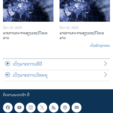
ມີນາ 25, 2025
ມີນາ 24, 2025
ລາຍການກະຈາຍສຽງຂອງວີໂອເອ
ລາຍການກະຈາຍສຽງຂອງວີໂອເອ
ລາວ
ລາວ
ເບິ່ງໝົດທຸກຕອນ
ເບິ່ງລາຍການທີວີ
ເບິ່ງລາຍການວິທະຍຸ
ຕິດຕາມພວກເຮົາ ທີ່