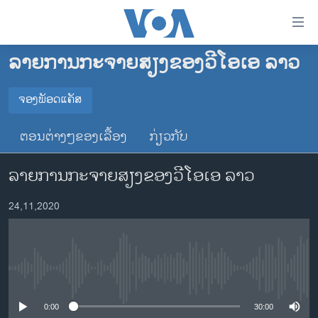
ລິ້ງ
ສຳຫລັບ
ເຂົ້າ
ລາຍການກະຈາຍສຽງຂອງວີໂອເອ ລາວ
ຫາ
ໂຮມເພຈ
ຂ້າມ
ລາວ
ຈອງພັອດແຄັສ
ຂ້າມ
ຈອງພັອດແຄັສ
ອາເມຣິກາ
ຂ້າມ
ຕອນຕ່າງໆຂອງເລື້ອງ
ກ່ຽວກັບ
ໄປ
ການເລືອກຕັ້ງ ປະທານາທີບໍດີ ສະຫະລັດ 2024
Spotify
ຫາ
ລາຍການກະຈາຍສຽງຂອງວີໂອເອ ລາວ
ຂ່າວ​ຈີນ
ຊອກ
ຄົ້ນ
ໂລກ
YouTube
24,11,2020
ເອເຊຍ
ຈອງ
ອິດສະຫຼະພາບດ້ານການຂ່າວ
No media source currently available
ຊີວິດຊາວລາວ
ຊຸມຊົນຊາວລາວ
0:00
30:00