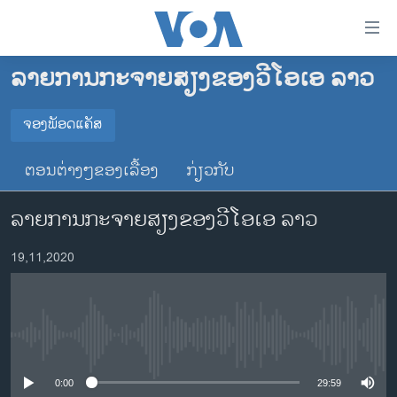
ລິ້ງ
ສຳຫລັບ
ເຂົ້າ
ລາຍການກະຈາຍສຽງຂອງວີໂອເອ ລາວ
ຫາ
ໂຮມເພຈ
ຂ້າມ
ລາວ
ຈອງພັອດແຄັສ
ຂ້າມ
ຈອງພັອດແຄັສ
ອາເມຣິກາ
ຂ້າມ
ຕອນຕ່າງໆຂອງເລື້ອງ
ກ່ຽວກັບ
ໄປ
ການເລືອກຕັ້ງ ປະທານາທີບໍດີ ສະຫະລັດ 2024
Spotify
ຫາ
ລາຍການກະຈາຍສຽງຂອງວີໂອເອ ລາວ
ຂ່າວ​ຈີນ
ຊອກ
ຄົ້ນ
ໂລກ
YouTube
19,11,2020
ເອເຊຍ
ຈອງ
ອິດສະຫຼະພາບດ້ານການຂ່າວ
No media source currently available
ຊີວິດຊາວລາວ
ຊຸມຊົນຊາວລາວ
0:00
29:59