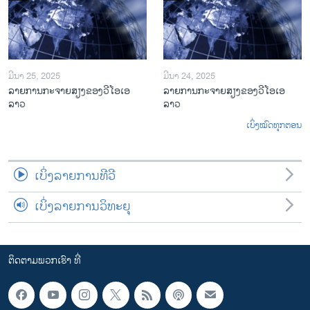
ມີນາ 25, 2025
ມີນາ 24, 2025
ລາຍການກະຈາຍສຽງຂອງວີໂອເອ
ລາຍການກະຈາຍສຽງຂອງວີໂອເອ
ລາວ
ລາວ
ເບິ່ງໝົດທຸກຕອນ
ເບິ່ງລາຍການທີວີ
ເບິ່ງລາຍການວິທະຍຸ
ຕິດຕາມພວກເຮົາ ທີ່