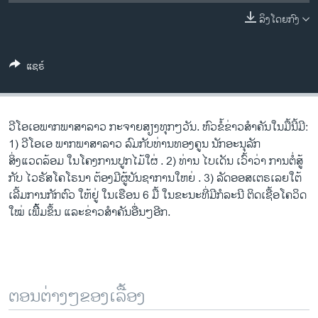
ວິທະຍາສາດ-ເທັກໂນໂລຈີ
ລິງໂດຍກົງ
ທຸລະກິດ
ພາສາອັງກິດ
ແຊຣ໌
ວີດີໂອ
ສຽງ
ວີໂອເອພາກພາສາລາວ ກະຈາຍສຽງທຸກໆວັນ. ຫົວຂໍ້ຂ່າວສໍາຄັນໃນມື້ນີ້ມີ:
ລາຍການກະຈາຍສຽງ
1) ວີໂອເອ ພາກພາສາລາວ ລົມກັບທ່ານທອງຄູນ ນັກອະນຸລັກ
ຕິດຕາມພວກເຮົາ ທີ່
ສິ່ງແວດລ້ອມ ໃນໂຄງການປູກໄມ້ໃຜ່ . 2) ທ່ານ ໄບເດັນ ເວົ້າວ່າ ການຕໍ່ສູ້
ລາຍງານ
ກັບ ໄວຣັສໂຄໂຣນາ ຕ້ອງມີຜູ້ບັນຊາການໃຫຍ່ . 3) ລັດອອສເຕຣເລຍໃຕ້
ເລີ້ມການກັກຕົວ ໃຫ້ຢູ່ ໃນເຮືອນ 6 ມື້ ໃນຂະນະທີ່ມີກໍລະນີ ຕິດເຊື້ອໂຄວິດ
ໃໝ່ ເພີ້ິ້ມຂຶ້ນ ແລະຂ່າວສໍາຄັນອື່ນໆອີກ.
ພາສາຕ່າງໆ
ຕອນຕ່າງໆຂອງເລື້ອງ