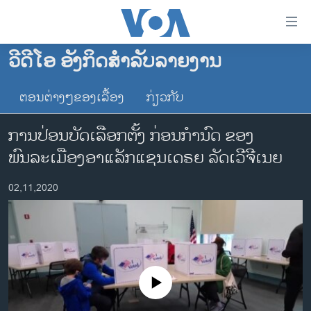
ລິ້ງ
ສຳຫລັບ
ເຂົ້າ
ວີດີໂອ ອັງກິດສຳລັບລາຍງານ
ຫາ
ໂຮມເພຈ
ຂ້າມ
ຕອນຕ່າງໆຂອງເລື້ອງ
ກ່ຽວກັບ
ລາວ
ຂ້າມ
ອາເມຣິກາ
ຂ້າມ
ການປ່ອນບັດເລືອກຕັ້ງ ກ່ອນກຳນົດ ຂອງ
ໄປ
ການເລືອກຕັ້ງ ປະທານາທີບໍດີ ສະຫະລັດ 2024
ພົນລະເມືອງອາແລັກແຊນເດຣຍ ລັດເວີຈີເນຍ
ຫາ
ຂ່າວ​ຈີນ
ຊອກ
02,11,2020
ຄົ້ນ
ໂລກ
ເອເຊຍ
ອິດສະຫຼະພາບດ້ານການຂ່າວ
ຊີວິດຊາວລາວ
No media source currently available
ຊຸມຊົນຊາວລາວ