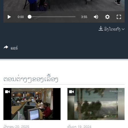
ວິທະຍາສາດ-ເທັກໂນໂລຈີ
ທຸລະກິດ
0:00
3:55
ພາສາອັງກິດ
ລິງໂດຍກົງ
ວີດີໂອ
ສຽງ
ແຊຣ໌
ລາຍການກະຈາຍສຽງ
ຕິດຕາມພວກເຮົາ ທີ່
ລາຍງານ
ຕອນຕ່າງໆຂອງເລື້ອງ
ພາສາຕ່າງໆ
ມັງກອນ 20, 2025
ທັນວາ 19, 2024