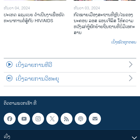
ທັນວາ 04, 2024
ທັນວາ 03, 2024
ປະ​ເທດ ແຊມ​ເບຍ ດຳ​ເນີນ​ງາ​ເພື່ອ​ພັດ​
ກົດ​ໝາຍ​ເມືອງ​ສະ​ຖານ​ທີ່ຫຼົບ​ໄພ​ຂອງ​
ທະ​ນາ​ການ​ຕໍ່​ສູ້​ກັບ​ HIV/AIDS
ນະ​ຄອນ ລອ​ສ ແອນ​ເຈີ​ລິ​ສ ໃຫ້​ຄວາມ​
ຫວັງ​ແກ່​ຜູ້​ຍົກ​ຍ້າຍ​ຖິ່ນ​ຖານ​ທີ່ບໍ່​ມີ​ເອ​ກະ​
ສານ
ເບິ່ງໝົດທຸກຕອນ
ເບິ່ງລາຍການທີວີ
ເບິ່ງລາຍການວິທະຍຸ
ຕິດຕາມພວກເຮົາ ທີ່
ເບິ່ງ