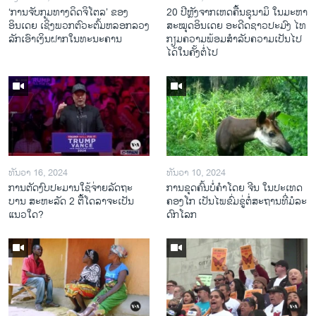
‘ການຈັບກຸມທາງດິດຈິໂຕລ’ ຂອງ
20 ປີຫຼັງ​ຈາກ​ເຫດ​ຄື້ນ​ຊຸ​ນາ​ມິ ໃນ​ມະ​ຫາ​
ອິນເດຍ ເຊິ່ງພວກຕົວະຕົ້ມຫລອກລວງ
ສະ​ໝຸດ​ອິນ​ເດຍ ອະ​ດີດ​ຊາວ​ປະ​ມົງ ໄທ
ລັກເອົາເງິນຝາກໃນທະນະຄານ
ກຽມ​ຄວາມ​ພ້ອມ​ສຳ​ລັບ​ຄວາມ​ເປັນ​ໄປ​
ໄດ້​ໃນ​ຄັ້ງ​ຕໍ່​ໄປ
ທັນວາ 16, 2024
ທັນວາ 10, 2024
ການ​ຕັດ​ງົບ​ປະ​ມານ​ໃຊ້​ຈ່າຍ​ລັດ​ຖະ​
ການ​ຂຸດ​ຄົ້ນ​ບໍ່​ຄຳ​ໂດຍ ຈີນ ໃນ​ປະ​ເທດ
ບານ ສະ​ຫະ​ລັດ 2 ຕື້​ໂດ​ລາ​ຈະ​ເປັນ​
ຄອງ​ໂກ ເປັນ​ໄພ​ຂົ່ມ​ຂູ່​ຕໍ່​ສະ​ຖານ​ທີ່​ມໍ​ລະ​
ແນວ​ໃດ?
ດົກ​ໂລກ​