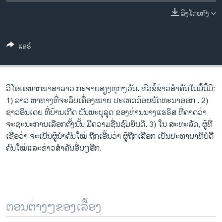
ວິທະຍາສາດ-ເທັກໂນໂລຈີ
ລິງໂດຍກົງ
ທຸລະກິດ
ພາສາອັງກິດ
ແຊຣ໌
ວີດີໂອ
ສຽງ
ວີໂອເອພາກພາສາລາວ ກະຈາຍສຽງທຸກໆວັນ. ຫົວຂໍ້ຂ່າວສໍາຄັນໃນມື້ນີ້ມີ:
ລາຍການກະຈາຍສຽງ
1) ລາວ ຫາທາງທີ່ຈະລຶບເຄື່ອງໝາຍ ປະເທດດ້ອຍພັດທະນາອອກ . 2)
ຕິດຕາມພວກເຮົາ ທີ່
ຊາວອິນເດຍ ທີ່ບ້ານເກີດ ບັນພະບຸລຸຸດ ຂອງທ່ານນາງແຮຣິສ ທີ່ຄາດວ່າ
ລາຍງານ
ຈະຊະນະການເລືອກຕັ້ງນັ້ນ ມີຄວາມຊື່ນຊົມຍິນດີ. 3) ໃນ ສະຫະລັດ, ຜູ້ທີ່
ເຊື່ອວ່າ ຈະເປັນຜູ້ນຳຄົນໃໝ່ ຖືກເອີ້ນວ່າ ຜູ້ຖືກເລືອກ ເປັນປະທານາທິບໍດີີ
ຄົນໃໝ່ແລະຂ່າວສໍາຄັນອື່ນໆອີກ.
ພາສາຕ່າງໆ
ຕອນຕ່າງໆຂອງເລື້ອງ