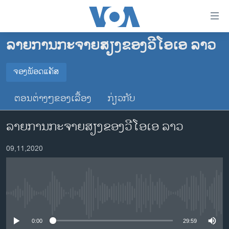
ລິ້ງ
ສຳຫລັບ
ເຂົ້າ
ລາຍການກະຈາຍສຽງຂອງວີໂອເອ ລາວ
ຫາ
ໂຮມເພຈ
ຂ້າມ
ລາວ
ຈອງພັອດແຄັສ
ຂ້າມ
ຈອງພັອດແຄັສ
ອາເມຣິກາ
ຂ້າມ
ຕອນຕ່າງໆຂອງເລື້ອງ
ກ່ຽວກັບ
ໄປ
ການເລືອກຕັ້ງ ປະທານາທີບໍດີ ສະຫະລັດ 2024
Spotify
ຫາ
ລາຍການກະຈາຍສຽງຂອງວີໂອເອ ລາວ
ຂ່າວ​ຈີນ
ຊອກ
ຄົ້ນ
ໂລກ
YouTube
09,11,2020
ເອເຊຍ
ຈອງ
ອິດສະຫຼະພາບດ້ານການຂ່າວ
No media source currently available
ຊີວິດຊາວລາວ
ຊຸມຊົນຊາວລາວ
0:00
29:59