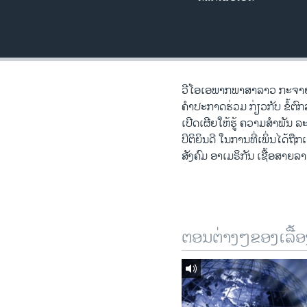
ວິທະຍາສາດ-ເທັກໂນໂລຈີ
ທຸລະກິດ
ພາສາອັງກິດ
ວີດີໂອ
ວີໂອເອພາກພາສາລາວ ກະຈາຍສຽງ
ຄຳປະກາດຮ່ວມ ກ່ຽວກັບ ຂໍ້ຕົກ
ສຽງ
ເປີດເຜີຍໃຫ້ຮູ້ ຄວາມສຳພັນ 
ປິຕິຍິນດີ ໃນການທີ່ເພິ່ນໄດ້ຖື
ລາຍການກະຈາຍສຽງ
ສັງຄົມ ອາເມຣິກັນ ເຊື້ອສາຍລາ
ລາຍງານ
ຕອນຕ່າງໆຂອງເລື້ອ