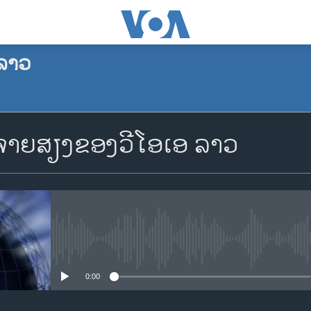
ລາວ
ຈອງພັອດແຄັສ
າຍສຽງຂອງວີໂອເອ ລາວ
Apple Podcasts
Spotify
YouTube
No media source currently availa
0:00
ຈອງ