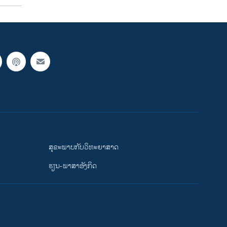
ສຸຂະພາບກັບວິທະຍາສາດ
ຮຽນ-ພາສາອັງກິດ