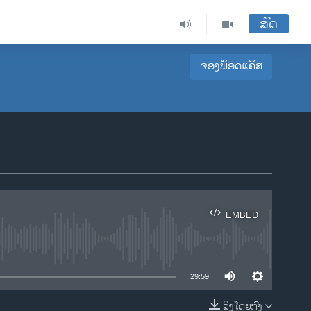
ສົດ
ຈອງພັອດແຄັສ
EMBED
ble
29:59
ລິງໂດຍກົງ