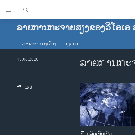
ລິ້ງ
ສຳຫລັບ
ເຂົ້າ
ຄົ້ນຫາ
ລາຍການກະຈາຍສຽງຂອງວີໂອເອ 
ໂຮມເພຈ
ຫາ
ລາວ
ຂ້າມ
ຕອນຕ່າງໆຂອງເລື້ອງ
ກ່ຽວກັບ
ຂ້າມ
ອາເມຣິກາ
ຂ້າມ
ລາຍການກະຈ
ການເລືອກຕັ້ງ ປະທານາທີບໍດີ ສະຫະລັດ
13,08,2020
ໄປ
2024
ຫາ
ຂ່າວ​ຈີນ
ຊອກ
ຄົ້ນ
ໂລກ
ແຊຣ໌
ເອເຊຍ
ອິດສະຫຼະພາບດ້ານການຂ່າວ
ຊີວິດຊາວລາວ
ຊຸມຊົນຊາວລາວ
ຄລິກເພື່ອເປີດ