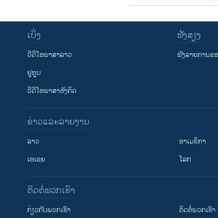
ເບິ່ງ
ຟັງສຽງ
ວີດີໂອພາສາລາວ
ຟັງລາຍການຂອງ
ຢູທູບ
ວີດີໂອພາສາອັງກິດ
ຂ່າວແລະລາຍງານ
ລາວ
ອາເມຣິກາ
ເອເຊຍ
ໂລກ
ຕິດຕໍ່ພວກເຮົາ
ກ່ຽວກັບພວກເຮົາ
ຕິດຕໍ່ພວກເຮົາ