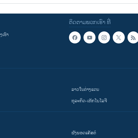
ຕິດຕາມພວກເຮົາ ທີ່
ເຮົາ
ລາວໃນຕ່າງແດນ
ທຸລະກິດ-ເທັກໂນໂລຈີ
ຟັງພອດແຄັສຕ໌