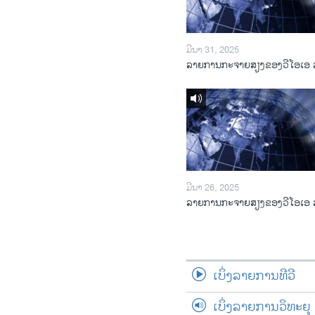
ມີນາ 31, 2025
ລາຍການກະຈາຍສຽງຂອງວີໂອເອ 
ມີນາ 26, 2025
ລາຍການກະຈາຍສຽງຂອງວີໂອເອ 
ເບິ່ງລາຍການທີວີ
ເບິ່ງລາຍການວິທະຍຸ