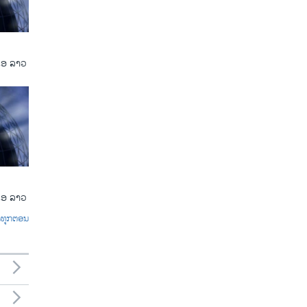
ເອ ລາວ
ເອ ລາວ
ົດທຸກຕອນ