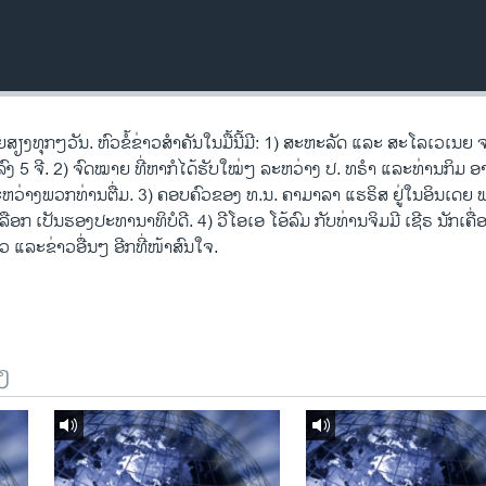
ທຸກໆວັນ. ຫົວຂໍ້ຂ່າວສໍາຄັນໃນມື້ນີ້ມີ: 1) ສະຫະລັດ ແລະ ສະໂລເວເນຍ 
ລົງ 5 ຈີ. 2) ຈົດໝາຍ ທີ່ຫາກໍໄດ້ຮັບໃໝ່ໆ ລະຫວ່າງ ປ. ທຣຳ ແລະທ່ານກິມ ອ
ລະຫວ່າງພວກທ່ານຕື່ມ. 3) ຄອບຄົວຂອງ ທ.ນ. ຄາມາລາ ແຮຣິສ ຢູ່ໃນອິນເດຍ ພ
ກເລືອກ ເປັນຮອງປະທານາທິບໍດີ. 4) ວີໂອເອ ໂອ້ລົມ ກັບທ່ານຈິມມີ ເຊີຣ ນັກເຄ
ວ ແລະຂ່າວອື່ນໆ ອີກທີ່ໜ້າສົນໃຈ.
ງ