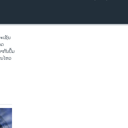
EMBED
ຈະເຊັນ
າດ
າກັນປື້ມ
ື່ອນໄຫວ