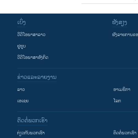
ເບິ່ງ
ຟັງສຽງ
ວີດີໂອພາສາລາວ
ຟັງລາຍການຂອງ
ຢູທູບ
ວີດີໂອພາສາອັງກິດ
ຂ່າວແລະລາຍງານ
ລາວ
ອາເມຣິກາ
ເອເຊຍ
ໂລກ
ຕິດຕໍ່ພວກເຮົາ
ກ່ຽວກັບພວກເຮົາ
ຕິດຕໍ່ພວກເຮົາ