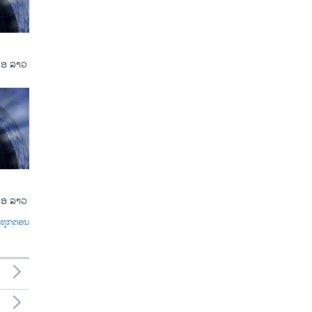
ເອ ລາວ
ເອ ລາວ
ົດທຸກຕອນ