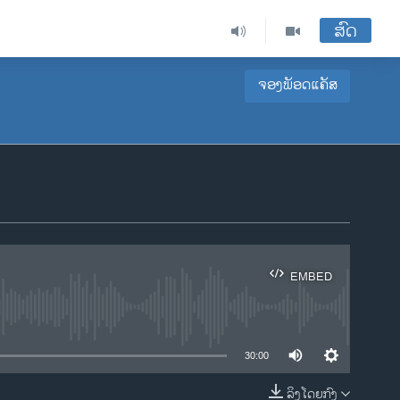
ສົດ
ຈອງພັອດແຄັສ
EMBED
ble
30:00
ລິງໂດຍກົງ