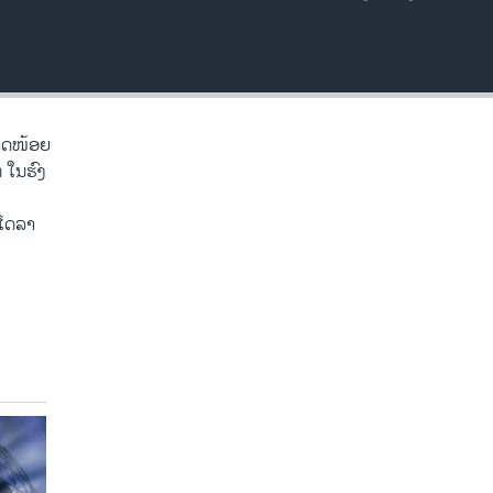
EMBED
ກາດໜ້ອຍ
 ໃນຮົງ
ນ
ນໂດລາ