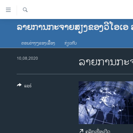
ລິ້ງ
ສຳຫລັບ
ເຂົ້າ
ຄົ້ນຫາ
ລາຍການກະຈາຍສຽງຂອງວີໂອເອ 
ໂຮມເພຈ
ຫາ
ລາວ
ຂ້າມ
ຕອນຕ່າງໆຂອງເລື້ອງ
ກ່ຽວກັບ
ຂ້າມ
ອາເມຣິກາ
ຂ້າມ
ລາຍການກະຈ
ການເລືອກຕັ້ງ ປະທານາທີບໍດີ ສະຫະລັດ
10,08,2020
ໄປ
2024
ຫາ
ຂ່າວ​ຈີນ
ຊອກ
ຄົ້ນ
ໂລກ
ແຊຣ໌
ເອເຊຍ
ອິດສະຫຼະພາບດ້ານການຂ່າວ
ຊີວິດຊາວລາວ
ຊຸມຊົນຊາວລາວ
ຄລິກເພື່ອເປີດ