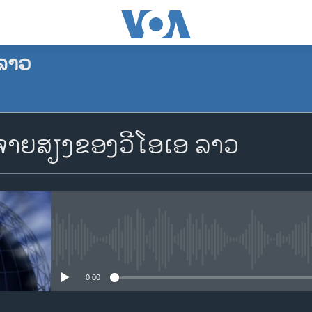
ລາວ
ຈອງພັອດແຄັສ
າຍສຽງຂອງວີໂອເອ ລາວ
Apple Podcasts
Spotify
YouTube
No media source currently availa
0:00
ຈອງ