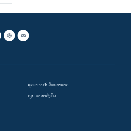
ສຸຂະພາບກັບວິທະຍາສາດ
ຮຽນ-ພາສາອັງກິດ