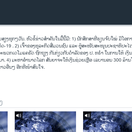
ຸກໆວັນ. ຫົວຂໍ້ຂ່າວສໍາຄັນໃນມື້ນີ້ມີ: 1) ນັກສຶກສາທີ່ຮຽນຈົບໃໝ່ ມີໂອ
ິດ-19 . 2) ເຈົ້າຂອງທຸລະກິດສື່ມວນຊົນ ແລະ ຜູ້ສະໜັບສະໜຸນປະຊາທິປະໄຕ
ແລະພວກເດໂມແຄຣັດ ຖົກຖຽງ ກັນກ່ຽວກັບດໍາລັດຂອງ ປ. ທຣໍາ ໃນການໃຫ້ ເງິ
ຣນາ. 4) ມະຫາອຳນາດໂລກ ສັນຍາຈະໃຫ້ເງິນຊ່ວຍເຫຼືອ ເລບານອນ 300 ລ້າ
ວອື່ນໆ ອີກທີ່ໜ້າສົນໃຈ.
ງ