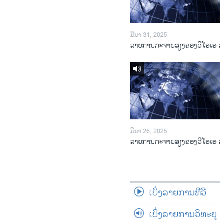
ມີນາ 31, 2025
ລາຍການກະຈາຍສຽງຂອງວີໂອເອ 
ມີນາ 26, 2025
ລາຍການກະຈາຍສຽງຂອງວີໂອເອ 
ເບິ່ງລາຍການທີວີ
ເບິ່ງລາຍການວິທະຍຸ