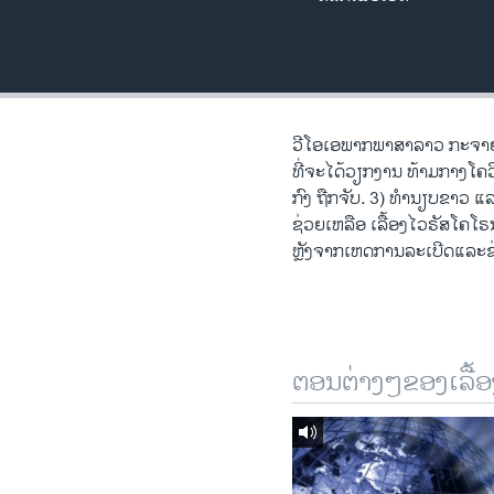
ວິທະຍາສາດ-ເທັກໂນໂລຈີ
ທຸລະກິດ
ພາສາອັງກິດ
ວີດີໂອ
ວີໂອເອພາກພາສາລາວ ກະຈາຍສຽງທ
ທີ່ຈະໄດ້ວຽກງານ ທ້າມກາງໂຄວ
ສຽງ
ກົງ ຖືກຈັບ. 3) ທໍານຽບຂາວ 
ຊ່ວຍເຫລືອ ເລື້ອງໄວຣັສໂຄໂ
ລາຍການກະຈາຍສຽງ
ຫຼັງຈາກເຫດການລະເບີດແລະຂ່າ
ລາຍງານ
ຕອນຕ່າງໆຂອງເລື້ອ