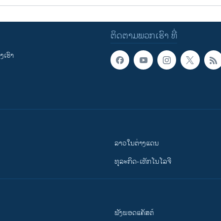
ຕິດຕາມພວກເຮົາ ທີ່
ເຮົາ
ລາວໃນຕ່າງແດນ
ທຸລະກິດ-ເທັກໂນໂລຈີ
ຟັງພອດແຄັສຕ໌