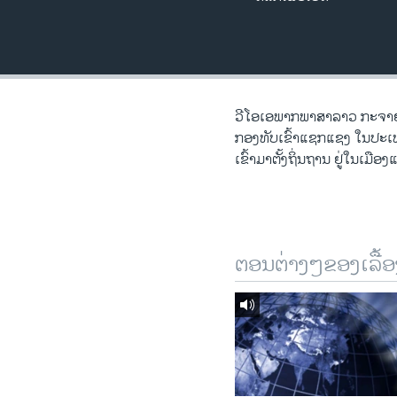
ວິທະຍາສາດ-ເທັກໂນໂລຈີ
ທຸລະກິດ
ພາສາອັງກິດ
ວີດີໂອ
ວີໂອເອພາກພາສາລາວ ກະຈາຍສຽງທ
ກອງທັບເຂົ້າແຊກແຊງ ໃນປະເທ
ສຽງ
ເຂົ້າມາຕັ້ງຖິ່ນຖານ ຢູ່ໃນເມື
ລາຍການກະຈາຍສຽງ
ລາຍງານ
ຕອນຕ່າງໆຂອງເລື້ອ