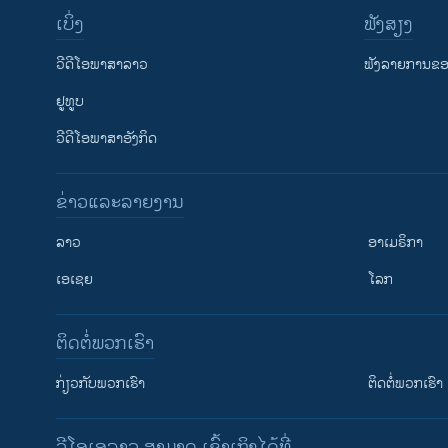
ເບິ່ງ
ຟັງສຽງ
ວີດີໂອພາສາລາວ
ຟັງລາຍການຂອງ
ຢູທູບ
ວີດີໂອພາສາອັງກິດ
ຂ່າວແລະລາຍງານ
ລາວ
ອາເມຣິກາ
ເອເຊຍ
ໂລກ
ຕິດຕໍ່ພວກເຮົາ
ກ່ຽວກັບພວກເຮົາ
ຕິດຕໍ່ພວກເຮົາ