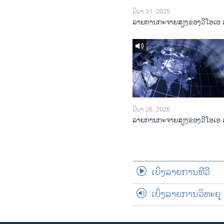
ມີນາ 31, 2025
ລາຍການກະຈາຍສຽງຂອງວີໂອເອ 
ມີນາ 26, 2025
ລາຍການກະຈາຍສຽງຂອງວີໂອເອ 
ເບິ່ງລາຍການທີວີ
ເບິ່ງລາຍການວິທະຍຸ