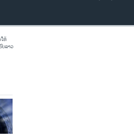
EMBED
ດໃຫ້
ະຍົບລາວ