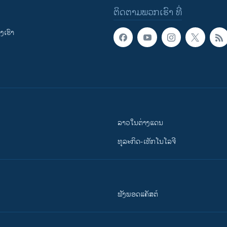
ຕິດຕາມພວກເຮົາ ທີ່
ເຮົາ
ລາວໃນຕ່າງແດນ
ທຸລະກິດ-ເທັກໂນໂລຈີ
ຟັງພອດແຄັສຕ໌