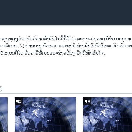
ຸກໆວັນ. ຫົວຂໍ້ຂ່າວສໍາຄັນໃນມື້ນີ້ມີ: 1) ສະພາແຫ່ງຊາດ ອີຈິບ ອະນຸຍາ
ດ ລີເບຍ . 2) ທ່ານນາງ ບົວສອນ ແລະສາມີ ທ່ານຄຳສີ ບົວສີສະຫວັດ ອົບພ
ອງແອັສກອນດີໂດ ລັດຄາລີຟໍເນຍແລະຂ່າວອື່ນໆ ອີກທີ່ໜ້າສົນໃຈ.
ງ