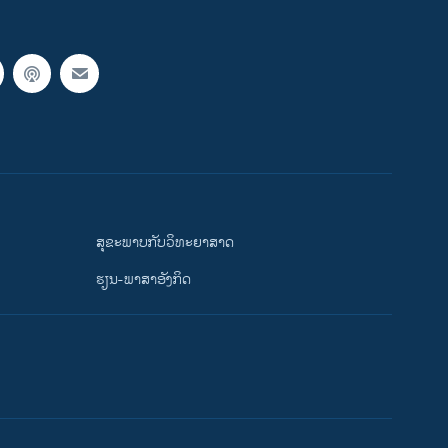
ສຸຂະພາບກັບວິທະຍາສາດ
ຮຽນ-ພາສາອັງກິດ