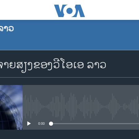
ລາວ
ຈອງພັອດແຄັສ
າຍສຽງຂອງວີໂອເອ ລາວ
Apple Podcasts
Spotify
YouTube
No media source currently availa
0:00
ຈອງ