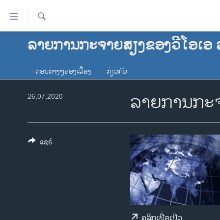
ລິ້ງ
ສຳຫລັບ
ເຂົ້າ
ຄົ້ນຫາ
ລາຍການກະຈາຍສຽງຂອງວີໂອເອ 
ໂຮມເພຈ
ຫາ
ລາວ
ຂ້າມ
ຕອນຕ່າງໆຂອງເລື້ອງ
ກ່ຽວກັບ
ຂ້າມ
ອາເມຣິກາ
ຂ້າມ
ລາຍການກະຈ
ການເລືອກຕັ້ງ ປະທານາທີບໍດີ ສະຫະລັດ
26,07,2020
ໄປ
2024
ຫາ
ຂ່າວ​ຈີນ
ຊອກ
ຄົ້ນ
ໂລກ
ແຊຣ໌
ເອເຊຍ
ອິດສະຫຼະພາບດ້ານການຂ່າວ
ຊີວິດຊາວລາວ
ຊຸມຊົນຊາວລາວ
ຄລິກເພື່ອເປີດ