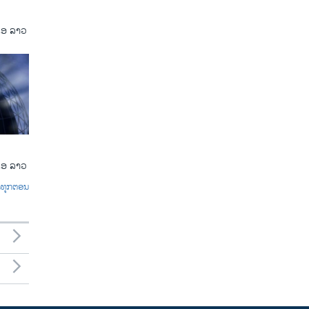
ເອ ລາວ
ເອ ລາວ
ົດທຸກຕອນ