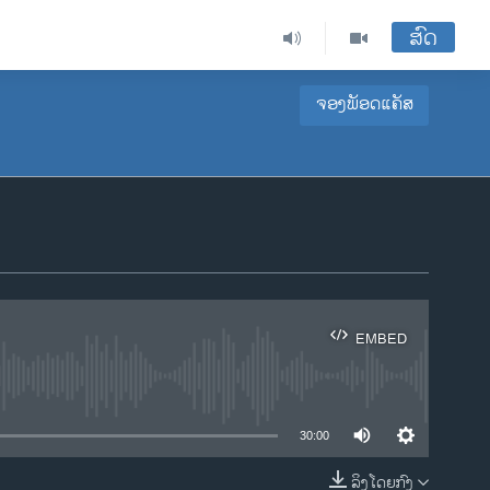
ສົດ
ຈອງພັອດແຄັສ
EMBED
ble
30:00
ລິງໂດຍກົງ