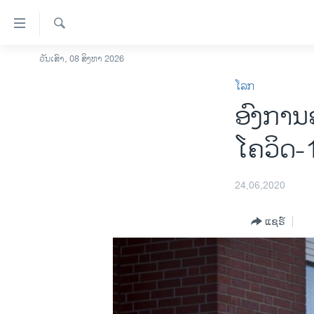
ລິ້ງ
ສຳຫລັບ
ເຂົ້າ
ຄົ້ນຫາ
ວັນເສົາ, 08 ສິງຫາ 2026
ໂຮມເພຈ
ຫາ
ໂລກ
ລາວ
ຂ້າມ
ອົງການ
ຂ້າມ
ອາເມຣິກາ
ຂ້າມ
ການເລືອກຕັ້ງ ປະທານາທີບໍດີ ສະຫະລັດ
ໂຄວິດ-1
ໄປ
2024
ຫາ
ຂ່າວ​ຈີນ
ຊອກ
24,06,2020
ຄົ້ນ
ໂລກ
ແຊຣ໌
ເອເຊຍ
ອິດສະຫຼະພາບດ້ານການຂ່າວ
ຊີວິດຊາວລາວ
ຊຸມຊົນຊາວລາວ