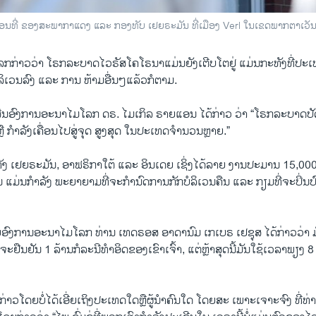
ື່ອນທີ່ ຂອງສະພາກາແດງ ແລະ ກອງທັບ ເຢຍຣະມັນ ທີ່ເມືອງ Verl ໃນເຂດພາກຕາເວັນຕ
ກ່າວວ່າ ໂຣກລະບາດໄວຣັສໂຄໂຣນາແມ່ນຍັງເຕີບໂຕຢູ່ ແມ່ນກະທັງທີ່ປະເທດ
ລິເວນລົງ ແລະ ການ ຫ້າມອື່ນໆແລ້ວກໍຕາມ.
ີນອົງການອະນາໄມໂລກ ດຣ. ໄມເກິລ ຣາຍແອນ ໄດ້ກ່າວ ວ່າ “ໂຣກລະບາດປັດຈ
 ຫຼື ກຳລັງເຄື່ອນໄປສູ່ຈຸດ ສູງສຸດ ໃນປະເທດຈຳນວນຫຼາຍ.”
 ເຢຍຣະມັນ, ອາຟຣິກາໃຕ້ ແລະ ອິນເດຍ ເຊິ່ງໄດ້ລາຍ ງານປະມານ 15,000
ັ້ນ ແມ່ນກຳລັງ ພະຍາຍາມທີ່ຈະກຳນົດການກັກບໍລິເວນຄືນ ແລະ ກຽມທີ່ຈະປິ່ນປ
່ອົງການອະນາໄມໂລກ ທ່ານ ເທດຣອສ ອາດານົມ ເກເບຣ ເຢຊຸສ ໄດ້ກ່າວວ່າ 
ະຢືນຢັນ 1 ລ້ານກໍລະນີທຳອິດຂອງເຂົາເຈົ້າ, ແຕ່ຫຼ້າສຸດນີ້ມັນໃຊ້ເວລາພຽງ 8 
່າວໂດຍບໍ່ໄດ້ເອີ່ຍເຖິງປະເທດໃດຫຼືຜູ້ນຳຄົນໃດ ໂດຍສະ ເພາະເຈາະຈົງ ທີ່ທ່າ