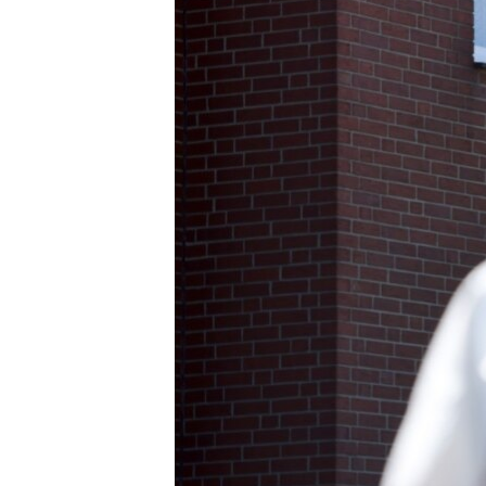
ວິທະຍາສາດ-ເທັກໂນໂລຈີ
ທຸລະກິດ
ພາສາອັງກິດ
ວີດີໂອ
ສຽງ
ລາຍການກະຈາຍສຽງ
ລາຍງານ