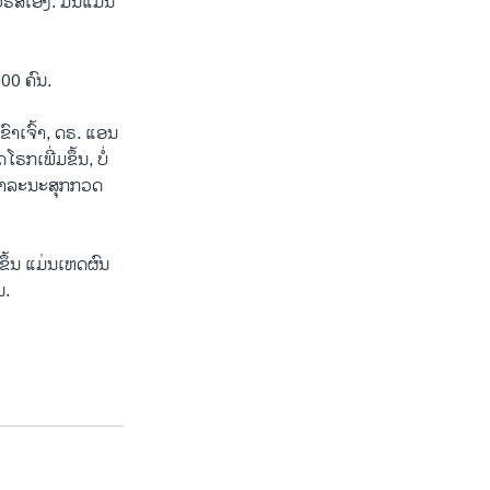
ວຣັສເອງ. ມັນແມ່ນ
00 ຄົນ.
ົາເຈົ້າ, ດຣ. ແອນ
ເພີ່ມຂຶ້ນ, ບໍ່
ສາທາລະນະສຸກກວດ
ຂຶ້ນ ແມ່ນເຫດຜົນ
ນ.