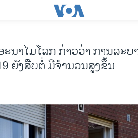
ອະນາໄມໂລກ ກ່າວວ່າ ການລະບ
9 ຍັງສືບຕໍ່ ມີຈຳນວນສູງຂຶ້ນ