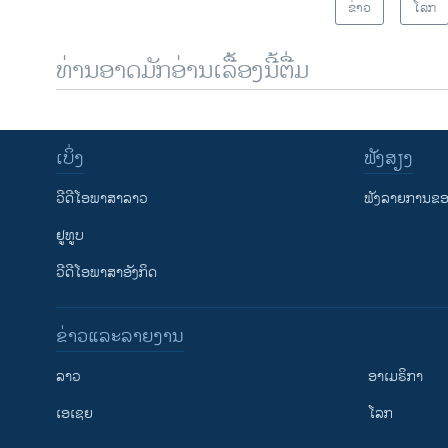
ຂ່າວ
ໂລກ
ທ່ານອາດມັກອ່ານເລື້ອງນີ້ຕື່ມ
ເບິ່ງ
ຟັງສຽງ
ວີດີໂອພາສາລາວ
ຟັງລາຍການຂອງ
ຢູທູບ
ວີດີໂອພາສາອັງກິດ
ຂ່າວແລະລາຍງານ
ລາວ
ອາເມຣິກາ
ເອເຊຍ
ໂລກ