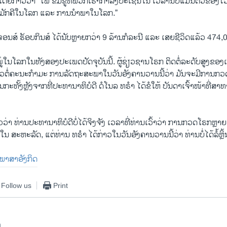
ດຍກ່າວວ່າ “ໄພ ຂົ່ມຂູ່ທີ່ພວກເຮົາກຳລັງປະເຊີນໃນ ເວລານີ້ບໍ່ແມ່ນຕົວຂອງໄ
ັກຄີໃນໂລກ ແລະ ການນຳພາໃນໂລກ.”
ນສ໌ ຮັອບກິນສ໌ ໄດ້ນັບຫຼາຍກວ່າ 9 ລ້ານກໍລະນີ ແລະ ເສຍຊີວິດແລ້ວ 474,0
ໃນໂລກໃນທັງສອງປະເພດປັດຈຸບັນນີ້. ຜູ້ຊ່ຽວຊານໂຣກ ຕິດຕໍ່ລະດັບສູງຂອງເຂ
່າວຕໍ່ຄະນະກຳມະ ການລັດຖະສະພາໃນວັນອັງຄານວານນີ້ວ່າ ມັນຈະມີການກວດໂຣກ
ນກະທັ້ງຫຼັງຈາກທີ່ປະທານາທິບໍດີ ດໍໂນລ ທຣຳ ໄດ້ຂໍໃຫ້ ບັນດາເຈົ້າໜ້າທີ່
່າ ທ່ານປະທານາທິບໍດີບໍ່ໄດ້ຈິງຈັງ ເວລາທີ່ທ່ານເວົ້າວ່າ ການກວດໂຣກຫຼາຍ
ີ ໃນ ສະຫະລັດ, ແຕ່ທ່ານ ທຣຳ ໄດ້ກ່າວໃນວັນອັງຄານວານນີ້ວ່າ ທ່ານບໍ່ໄດ້ລໍ້ຫຼິ້
ັນພາສາອັງກິດ
Follow us
Print