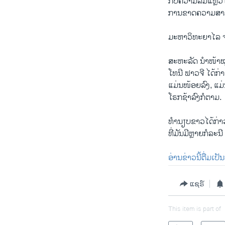
ກັບຄວາມລົ້ມແຫຼວໂ
ການຂາດຄວາມສາມ
ມະຫາວິທະຍາໄລ ຈອ
ສະຫະລັດ ນຳໜ້າໝູ່
ໂທນີ ຟາວຈີ ໄດ້ກ
ແມ່ນໜ້ອຍລົງ, ແມ່
ໂຣກຊ້າລົງກໍຕາມ.
ທຳນຽບຂາວໄດ້ກ່າວວ
ທີ່ມັນມີຫຼາຍກໍລະນ
ອ່ານຂ່າວນີ້ຕື່ມເປ
ແຊຣ໌
This item is part of