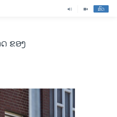
ສົດ
າດ ຂອງ