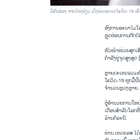
ມີຄົນສ່ອງ ຈາກປ້ອງຢ້ຽມ ເບິ່ງໜ່ວຍກວດໂຄວິດ-19 ເຄ
ອົງການອະນາໄມໂລກ
ຫຼຸດຜ່ອນການກັກບໍ
ຫົວໜ້າໜ່ວຍສຸກເສ
ກຳລັງຢູ່ຈຸດສູງສຸດ
ຫຼາຍປະເທດລວມທັງ
ໂຄວິດ-19 ທຸກມື້ນ
ຈຳນວນຫຼວງຫຼາຍ.
ຜູ້ອຳນວຍການໃຫຍ
ເດືອນສຳລັບໂລກທີ່ຈ
ລ້ານກໍລະນີ.
ທ່ານ ເທດຣອສ ໄດ້ກ