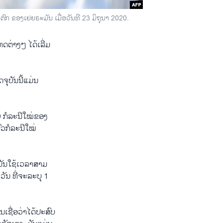
ົກ ຂອງເຢຍຣະມັນ ເມື່ອວັນທີ 23 ມິຖຸນາ 2020.
ຕ່າງໆ ໄດ້ເລີ່ມ
ຸບັນນີ້ແມ່ນ
 ກໍລະນີໃໝ່ຂອງ
ົວກໍລະນີໃໝ່
ມັນໃຊ້ເວລາສາມ
ວັນ ທີ່ຈະລະບຸ 1
ນເຊື່ອວ່າໄດ້ປະສົບ