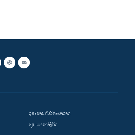
ສຸຂະພາບກັບວິທະຍາສາດ
ຮຽນ-ພາສາອັງກິດ