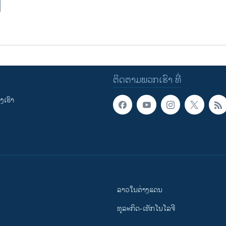
ຕິດຕາມພວກເຮົາ ທີ່
ເຮົາ
ລາວໃນຕ່າງແດນ
ທຸລະກິດ-ເທັກໂນໂລຈີ