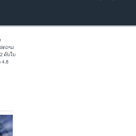
EMBED
ບ
ດໄຟຄວາມ
 2 ຄົນໃນ
 4.8