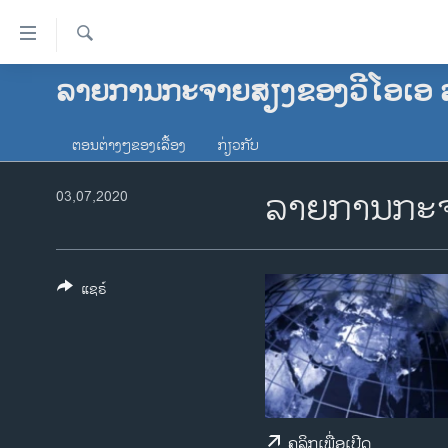
ລິ້ງ
ສຳຫລັບ
ເຂົ້າ
ຄົ້ນຫາ
ລາຍການກະຈາຍສຽງຂອງວີໂອເອ 
ໂຮມເພຈ
ຫາ
ລາວ
ຂ້າມ
ຕອນຕ່າງໆຂອງເລື້ອງ
ກ່ຽວກັບ
ຂ້າມ
ອາເມຣິກາ
ຂ້າມ
ລາຍການກະຈ
ການເລືອກຕັ້ງ ປະທານາທີບໍດີ ສະຫະລັດ
03,07,2020
ໄປ
2024
ຫາ
ຂ່າວ​ຈີນ
ຊອກ
ຄົ້ນ
ໂລກ
ແຊຣ໌
ເອເຊຍ
ອິດສະຫຼະພາບດ້ານການຂ່າວ
ຊີວິດຊາວລາວ
ຊຸມຊົນຊາວລາວ
ຄລິກເພື່ອເປີດ