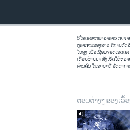
ວິທະຍາສາດ-ເທັກໂນໂລຈີ
ທຸລະກິດ
ພາສາອັງກິດ
ວີດີໂອ
ວີໂອເອພາກພາສາລາວ ກະຈາຍສຽງທຸ
ຕຸລາການຂອງລາວ ຄືການຕັດສິນຄ
ສຽງ
ໄວສູງ ເພື່ອເຊື່ອມຈອດເຂດເອ
ເດືອນຜ່ານມາ ທັງເຮັດໃຫ້ຫລາ
ລາຍການກະຈາຍສຽງ
ລ້ານຄົນ ໃນຂະນະທີ່ ອັດຕາການ
ລາຍງານ
ຕອນຕ່າງໆຂອງເລື້ອ