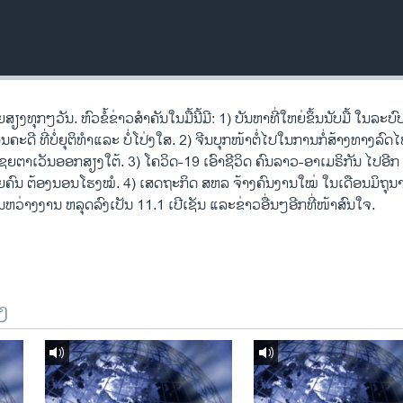
ກໆວັນ. ຫົວຂໍ້ຂ່າວສໍາຄັນໃນມື້ນີ້ມີ: 1) ບັນຫາທີ່ໃຫຍ່ຂຶ້ນນັບມື້ ໃນລະບົ
ະດີ ທີ່ບໍ່ຍຸຕິທຳແລະ ບໍ່ໂປ່ງໃສ. 2) ຈີນບຸກໜ້າຕໍ່ໄປໃນການກໍ່ສ້າງທາງລົ
ເຊຍຕາເວັນອອກສຽງໃຕ້. 3) ໂຄວິດ-19 ເອົາຊີວິດ ຄົນລາວ-ອາເມຣິກັນ ໄປອີກ
ຍຄົນ ຕ້ອງນອນໂຮງໝໍ. 4) ເສດຖະກິດ ສຫລ ຈ້າງຄົນງານໃໝ່ ໃນເດືອນມິຖຸນາ
ຫວ່າງງານ ຫລຸດລົງເປັນ 11.1 ເປີເຊັນ ແລະຂ່າວອື່ນໆອີກທີ່ໜ້າສົນໃຈ.
ງ