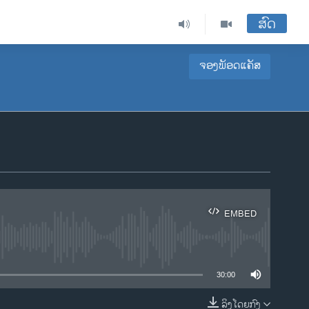
ສົດ
ຈອງພັອດແຄັສ
EMBED
ble
30:00
ລິງໂດຍກົງ