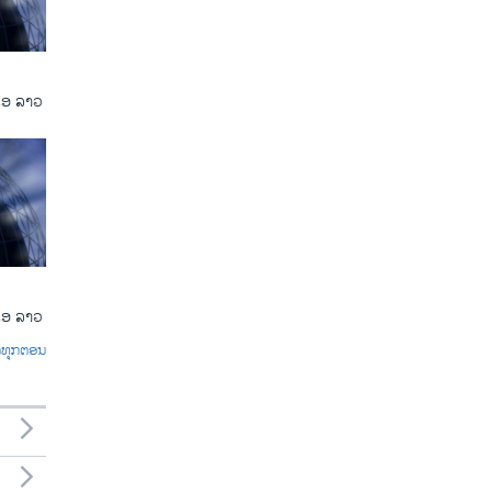
ເອ ລາວ
ເອ ລາວ
ົດທຸກຕອນ