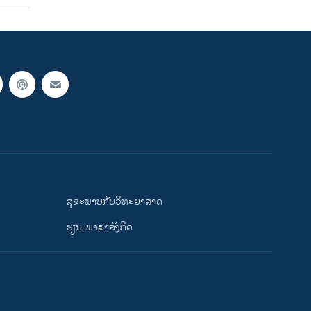
ສຸຂະພາບກັບວິທະຍາສາດ
ຮຽນ-ພາສາອັງກິດ