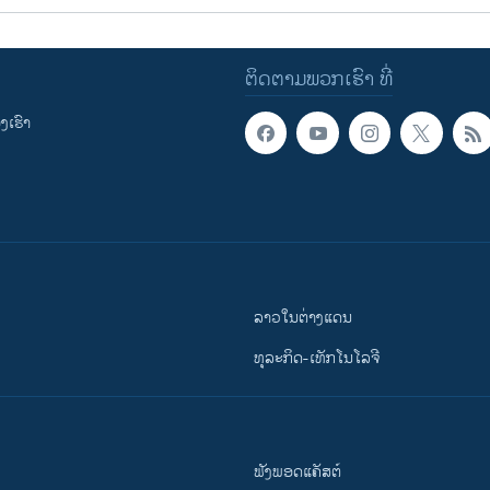
ຕິດຕາມພວກເຮົາ ທີ່
ເຮົາ
ລາວໃນຕ່າງແດນ
ທຸລະກິດ-ເທັກໂນໂລຈີ
ຟັງພອດແຄັສຕ໌