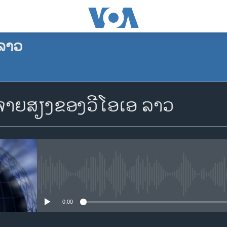
ລາວ
ຈອງພັອດແຄັສ
າຍສຽງຂອງວີໂອເອ ລາວ
Apple Podcasts
Spotify
YouTube
No media source currently availa
0:00
ຈອງ