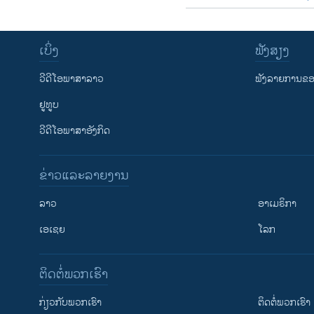
ເບິ່ງ
ຟັງສຽງ
ວີດີໂອພາສາລາວ
ຟັງລາຍການຂອງ
ຢູທູບ
ວີດີໂອພາສາອັງກິດ
ຂ່າວແລະລາຍງານ
ລາວ
ອາເມຣິກາ
ເອເຊຍ
ໂລກ
ຕິດຕໍ່ພວກເຮົາ
ກ່ຽວກັບພວກເຮົາ
ຕິດຕໍ່ພວກເຮົາ