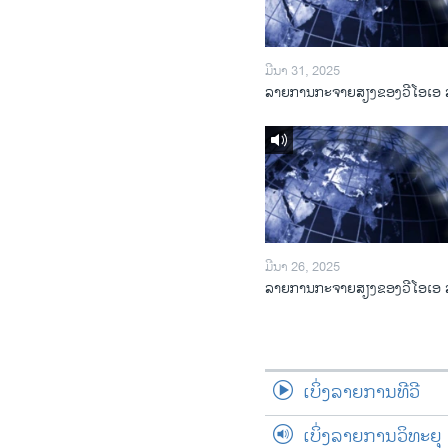
ມີນາ 31, 2025
ລາຍການກະຈາຍສຽງຂອງວີໂອເອ 
ມີນາ 26, 2025
ລາຍການກະຈາຍສຽງຂອງວີໂອເອ 
ເບິ່ງລາຍການທີວີ
ເບິ່ງລາຍການວິທະຍຸ