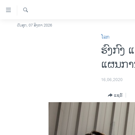
ລິ້ງ
ສຳຫລັບ
ເຂົ້າ
ຄົ້ນຫາ
ວັນສຸກ, 07 ສິງຫາ 2026
ໂຮມເພຈ
ຫາ
ໂລກ
ລາວ
ຂ້າມ
ຮົງກົງ 
ຂ້າມ
ອາເມຣິກາ
ຂ້າມ
ການເລືອກຕັ້ງ ປະທານາທີບໍດີ ສະຫະລັດ
ແຜນການ
ໄປ
2024
ຫາ
ຂ່າວ​ຈີນ
ຊອກ
16,06,2020
ຄົ້ນ
ໂລກ
ແຊຣ໌
ເອເຊຍ
ອິດສະຫຼະພາບດ້ານການຂ່າວ
ຊີວິດຊາວລາວ
ຊຸມຊົນຊາວລາວ