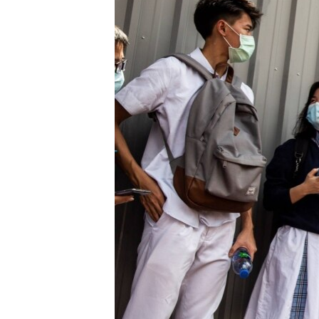
ວິທະຍາສາດ-ເທັກໂນໂລຈີ
ທຸລະກິດ
ພາສາອັງກິດ
ວີດີໂອ
ສຽງ
ລາຍການກະຈາຍສຽງ
ລາຍງານ