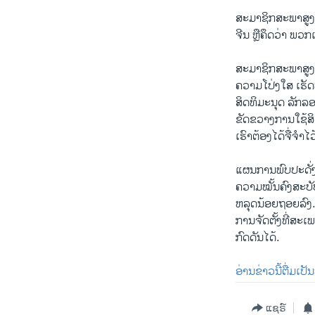
ສະມາຊິກສະພາສູງຣິ
ຈີນ ຫຼືຄຶດວ່າ ພວ
ສະມາຊິກສະພາສູງສ
ຄວາມໂປ່ງໃສ ເຮັດ
ສິດທິມະນຸດ ລັກ
ຂັດຂວາງການໃຊ້ສິດ
ເຮົາຕ້ອງໄດ້ຈື່ຈຳ
ແຜນການພົບປະດັ່ງ
ຄວາມໝັ້ນຄົງສະບັບ
ຫລຸດນ້ອຍຖອຍລົງ. 
ການຈັດຕັ້ງທີ່ສະເ
ກົດດັນໄດ້.
ອ່ານຂ່າວນີ້ຕື່ມເປ
ແຊຣ໌