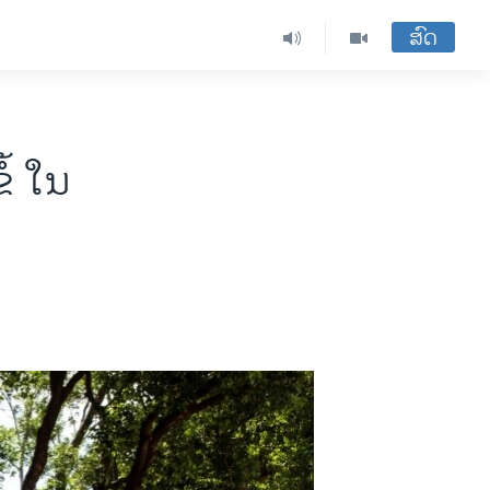
ສົດ
້ ໃນ