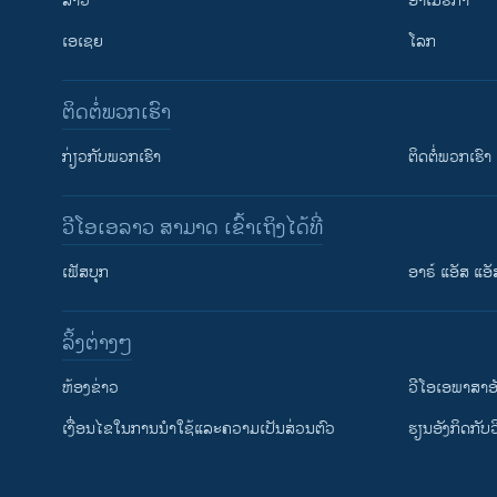
ລາວ
ອາເມຣິກາ
ເອເຊຍ
ໂລກ
ຕິດຕໍ່ພວກເຮົາ
ກ່ຽວກັບພວກເຮົາ
ຕິດຕໍ່ພວກເຮົາ
ວີໂອເອລາວ ສາມາດ ເຂົ້າເຖິງໄດ້ທີ່
ເຟັສບຸກ
ອາຣ໌ ແອັສ ແອັ
​ລິ້ງ​ຕ່າງໆ
ຕິດຕາມພວກເຮົາ ທີ່
​ຫ້ອງ​ຂ່າວ
ວີ​ໂອ​ເອ​ພາ​ສາ​ອ
​ເງື່ອນ​ໄຂ​ໃນ​ການ​ນຳ​ໃຊ້​ແລະຄວາມ​ເປັນ​ສ່​ວນ​ຕົວ
​ຮຽນ​ອັງ​ກິດ​ກັບ​
ພາສາຕ່າງໆ