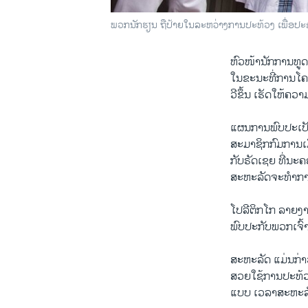
ພວກນັກຮຽນ ຖືປ້າຍໃນລະຫວ່າງການປະທ້ວງ ເພື່ອປະຊາທ
ຫົວໜ້ານັກການທູດ
ໃນຂະນະທີ່ການໂຄສ
ວີຂຶ້ນ ເຮັດໃຫ້ຄວ
ແຜນການພົບປະເປັ
ສະມາຊິກກົມການເມ
ກັບຣັດເຊຍ ທີ່ນະຄອ
ສະຫະລັດຈະທຳການ
ໂປລີຕິກໂກ ລາຍງ
ພົບປະກັບພວກເຈົ້າ
ສະຫະລັດ ແມ່ນກ່າວກ
ສວຍໃຊ້ການປະທ້
ແບບ ເວລາສະຫະລັ