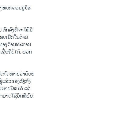
ຈຂອງພວກຄອມມູນິສ
ົກລົງທີ່ຈະໃຫ້ມີ
ງລະເມີດໃນດ້ານ
ັນທາງດ້ານທະຫານ
ື່ອຖືບໍ່ໄດ້. ພວກ
ບັດກົດໝາຍວ່າດ້ວຍ
ູ່ແລ້ວຂອງຮົງກົງ
ົດໝາຍໃໝ່ໄດ້ ແຕ່
 ສາມາດໃຊ້ອິດທິພົນ