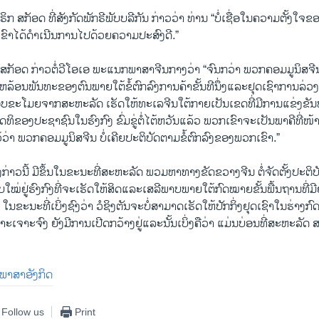
ກ ສກັອດ ທີ່ສັງກັດພັກຣີພັບບລີກັນ ກ່າວວ່າ ທ່ານ “ບໍ່ເຊື່ອໃນຄວາມຕັ້ງໃ
ກເຂົາໄດ້ດຳເນີນການໄປດ້ວຍຄວາມປະສົງດີ.”
ກັອດ ກ່າວຕໍ່ວີໂອເອ ພະແນກພາສາຈີນກາງວ່າ “ຈົນກວ່າ ພວກຄອມມູນິສຈີນ ຕ
ຫລ້ອນພັນທະຂອງຕົນພາຍໃຕ້ຂໍ້ຕົກລົງການຄ້າຂັ້ນທີນຶ່ງແລະຢຸດເຊົາການລ່ວ
ລອບຂະໂມຍຈາກສະຫະລັດ ເຮັດໃຫ້ທະເລຈີນໃຕ້ກາຍເປັນເຂດທີ່ມີການແຂ່ງຂ
ທິຂອງປະຊາຊົນໃນຮົງກົງ ຂົ່ມຂູ່ຕໍ່ໄຕ້ຫວັນແລ້ວ ພວກເຂົາຈະເປັນພາຄີທີ່ໜ້າເຊ
ໄວ້ວ່າ ພວກຄອມມູນິສຈີນ ບໍ່ເຄີຍປະຕິບັດຕາມຂໍ້ຕົກລົງຂອງພວກເຂົາ.”
ກ່າວນີ້ ມີຂຶ້ນໃນຂະນະທີ່ສະຫະລັດ ພວມຫາທາງຂັດຂວາງຈີນ ຕໍ່ຈັດຕັ້ງປະຕິ
ໃໝ່ຢູ່ຮົງກົງທີ່ຈະເຮັດໃຫ້ສິດແລະເສລີພາບພາຍໃຕ້ກົດໝາຍຂັ້ນພື້ນຖານທີ່ມີຢ
ໃນຂະນະທີ່ເບິ່ງຊົງວ່າ ວໍຊິງຕັນຈະບໍ່ສາມາດເຮັດໃຫ້ປັກກິ່ງຢຸດເຊົາໃນຮ່າງກ
ພາະເຈາະຈົງ ຍັງມີການເປີດກວ້າງຢູ່ແລະນັ້ນເບິ່ງຄືວ່າ ແມ່ນບ່ອນທີ່ສະຫະລັດ
ັນພາສາອັງກິດ
Follow us
Print