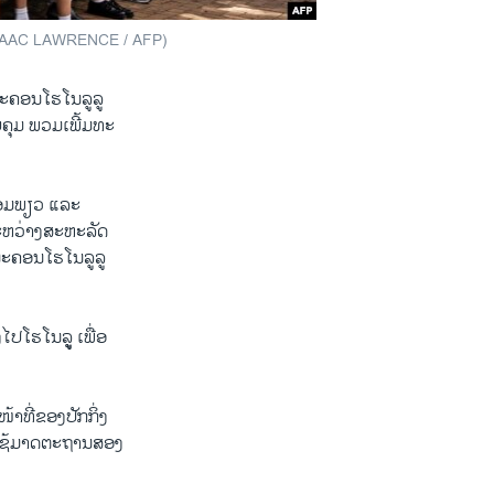
by ISAAC LAWRENCE / AFP)
່ນະຄອນໂຮໂນລູລູ
ບຄຸມ ພວມເພີ້ມທະ
ພອມພຽວ ແລະ
ລະຫວ່າງສະຫະລັດ
ີ່ນະຄອນໂຮໂນລູລູ
ໂຮໂນລູູ ເພື່ອ
ໜ້າທີ່ຂອງປັກກິ່ງ
ໃຊ້ມາດຕະຖານສອງ