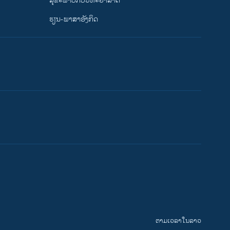
ສຸຂະພາບກັບວິທະຍາສາດ
ຮຽນ-ພາສາອັງກິດ
ຕາມເວລາໃນລາວ