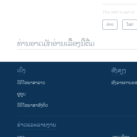
This item is part of
ຂ່າວ
ໂລກ
ທ່ານອາດມັກອ່ານເລື້ອງນີ້ຕື່ມ
ເບິ່ງ
ຟັງສຽງ
ວີດີໂອພາສາລາວ
ຟັງລາຍການຂອງ
ຢູທູບ
ວີດີໂອພາສາອັງກິດ
ຂ່າວແລະລາຍງານ