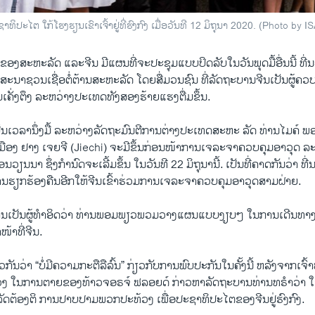
ິປະໄຕ ໃກ້ໂຮງຮຽນເຂົາເຈົ້າຢູ່ທີ່ຮົງກົງ ເມື່ອວັນທີ 12 ມິຖຸນາ 2020. (Photo 
ຂອງສະຫະລັດ ແລະຈີນ ມີແຜນທີ່ຈະປະຊຸມແບບປິດລັບໃນວັນພຸດມື້ອື່ນນີ້ ທີ
ະນາຊວນເຊື່ອຕໍ່ຕ້ານສະຫະລັດ ໂດຍສື່ມວນຊົນ ທີ່ລັດຖະບານຈີນເປັນຜູ້ຄວ
າມເຄັ່ງຕຶງ ລະຫວ່າງປະເທດທັງສອງຮ້າຍແຮງຕື່ມຂຶ້ນ.
ນເວລານຶ່ງມື້ ລະຫວ່າງລັດຖະມົນຕີການຕ່າງປະເທດສະຫະ ລັດ ທ່ານໄມຄ໌ 
ືອງ ຢາງ ເຈຍຈີ (Jiechi) ຈະມີຂຶ້ນກ່ອນໜ້າການເຈລະຈາຄວບຄຸມອາວຸດ 
ນວຽນນາ ຊຶ່ງກຳນົດຈະເລີ້ມຂຶ້ນ ໃນວັນທີ 22 ມິຖຸນານີ້. ເປັນທີ່ຄາດກັນວ່າ ທ
ຮຽກຮ້ອງຄືນອີກໃຫ້ຈີນເຂົ້າຮ່ວມການເຈລະຈາຄວບຄຸມອາວຸດສາມຝ່າຍ.
ານເປັນຜູ້ທຳອິດວ່າ ທ່ານພອມພຽວພວມວາງແຜນແບບງຽບໆ ໃນການເດີນທາງໄປ
ໜ້າທີ່ຈີນ.
ັນວ່າ “ບໍ່ມີຄວາມກະຕືລືລົ້ນ” ກ່ຽວກັບການພົບປະກັນໃນຄັ້ງນີ້ ຫລັງຈາກເຈົ້າ
ວງ ໃນການຕາຍຂອງທ້າວຈອຣຈ໌ ຟລອຍດ໌ ກ່າວຫາລັດຖະບານທ່ານທຣຳວ່າ 
ດຕ້ອງຕິ ການປາບປາມພວກປະທ້ວງ ເພື່ອປະຊາທິປະໄຕຂອງຈີນຢູ່ຮົງກົງ.