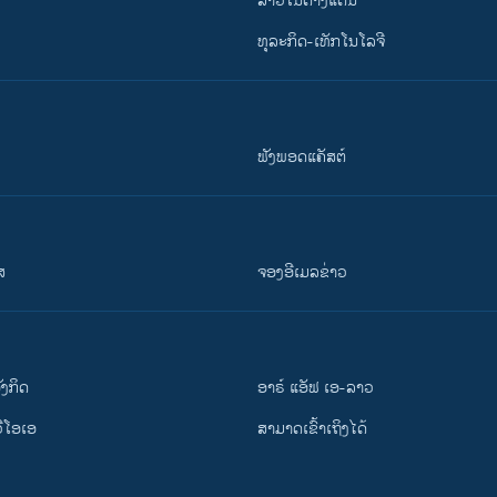
ລາວໃນຕ່າງແດນ
ທຸລະກິດ-ເທັກໂນໂລຈີ
ຟັງພອດແຄັສຕ໌
ສ
ຈອງອີເມລຂ່າວ
ັງ​ກິດ
ອາຣ໌ ແອັຟ ເອ-ລາວ
ວີ​ໂອ​ເອ
ສາມາດເຂົ້າເຖິງໄດ້