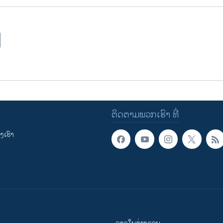
ຕິດຕາມພວກເຮົາ ທີ່
ເຮົາ