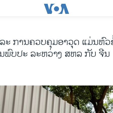
ແລະ ການຄວບຄຸມອາວຸດ ແມ່ນຫົວຂໍ
ພົບປະ ລະຫວ່າງ ສຫລ ກັບ ຈີນ