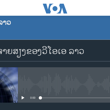
ລາວ
ຈອງພັອດແຄັສ
າຍສຽງຂອງວີໂອເອ ລາວ
Apple Podcasts
Spotify
YouTube
No media source currently availa
0:00
ຈອງ