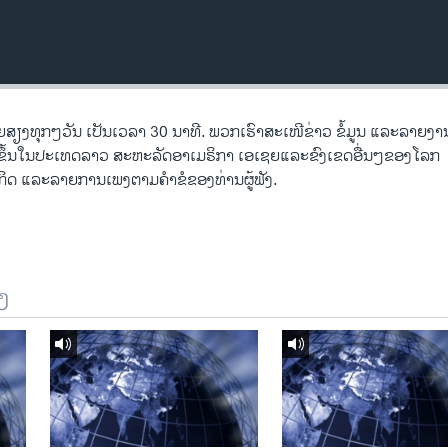
ງ​ທຸກໆ​ວັນ ​ເປັນ​ເວລາ 30 ນາທີ. ພວກ​ເຮົາ​ສະ​ເໜີຂ່າວ ຂໍ້​ມູນ ​ແລະ​ລາຍ​ງານ​ທ
ີດ​ຂຶ້ນ​ໃນ​ປະ​ເທດ​ລາວ ສະຫະລັດ​ອ​າ​ເມ​ຣິ​ກາ ​ເອ​ເຊຍ​ແລະ​ຂົງເຂດ​ອື່ນໆ​ຂອງ​ໂລກ
ດ ​ແລະ​ລາຍການ​ເພງ​ຕາມ​ຄຳ​ຂໍ​ຂອງ​ທ່ານ​ຜູ້​ຟັງ.
ງ