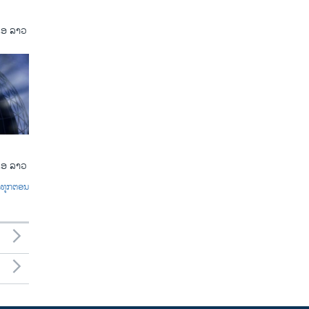
ເອ ລາວ
ເອ ລາວ
ົດທຸກຕອນ