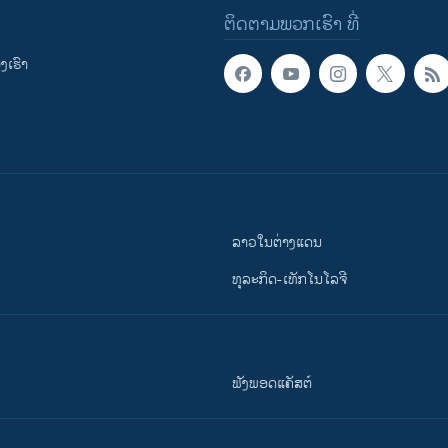
ຕິດຕາມພວກເຮົາ ທີ່
ເຮົາ
ລາວໃນຕ່າງແດນ
ທຸລະກິດ-ເທັກໂນໂລຈີ
ຟັງພອດແຄັສຕ໌