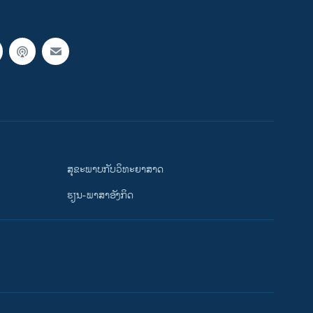
ສຸຂະພາບກັບວິທະຍາສາດ
ຮຽນ-ພາສາອັງກິດ