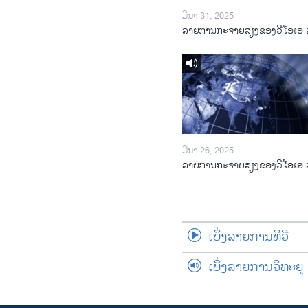
ມີນາ 31, 2025
ລາຍການກະຈາຍສຽງຂອງວີໂອເອ 
ມີນາ 26, 2025
ລາຍການກະຈາຍສຽງຂອງວີໂອເອ 
ເບິ່ງລາຍການທີວີ
ເບິ່ງລາຍການວິທະຍຸ