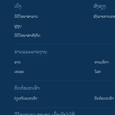
ເບິ່ງ
ຟັງສຽງ
ວີດີໂອພາສາລາວ
ຟັງລາຍການຂອງ
ຢູທູບ
ວີດີໂອພາສາອັງກິດ
ຂ່າວແລະລາຍງານ
ລາວ
ອາເມຣິກາ
ເອເຊຍ
ໂລກ
ຕິດຕໍ່ພວກເຮົາ
ກ່ຽວກັບພວກເຮົາ
ຕິດຕໍ່ພວກເຮົາ