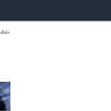
EMBED
ີ່​ໜ້າ​