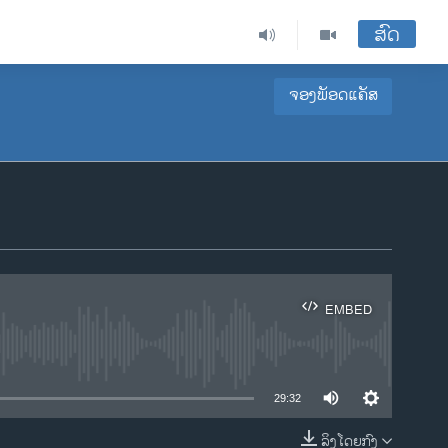
ສົດ
ຈອງພັອດແຄັສ
EMBED
ble
29:32
ລິງໂດຍກົງ