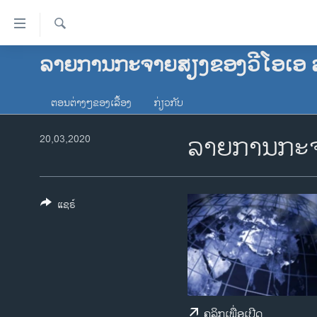
ລິ້ງ
ສຳຫລັບ
ເຂົ້າ
ຄົ້ນຫາ
ລາຍການກະຈາຍສຽງຂອງວີໂອເອ 
ໂຮມເພຈ
ຫາ
ລາວ
ຂ້າມ
ຕອນຕ່າງໆຂອງເລື້ອງ
ກ່ຽວກັບ
ຂ້າມ
ອາເມຣິກາ
ຂ້າມ
ລາຍການກະຈ
ການເລືອກຕັ້ງ ປະທານາທີບໍດີ ສະຫະລັດ
20,03,2020
ໄປ
2024
ຫາ
ຂ່າວ​ຈີນ
ຊອກ
ຄົ້ນ
ໂລກ
ແຊຣ໌
ເອເຊຍ
ອິດສະຫຼະພາບດ້ານການຂ່າວ
ຊີວິດຊາວລາວ
ຊຸມຊົນຊາວລາວ
ຄລິກເພື່ອເປີດ