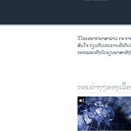
ວິທະຍາສາດ-ເທັກໂນໂລຈີ
ທຸລະກິດ
ພາສາອັງກິດ
ວີດີໂອ
ວີ​ໂອ​ເອພາກ​ພາສາ​ລາວ​ ກະຈາຍສຽ
ສົນ​ໃຈ ກ່ຽວກັບ​​ເຫດການ​​ທີ່​ເກ
ສຽງ
ຕະຫລອດ​ທັງ​ບົດຮຽນ​ພາສາ​ອັງກິ
ລາຍການກະຈາຍສຽງ
ລາຍງານ
ຕອນຕ່າງໆຂອງເລື້ອ