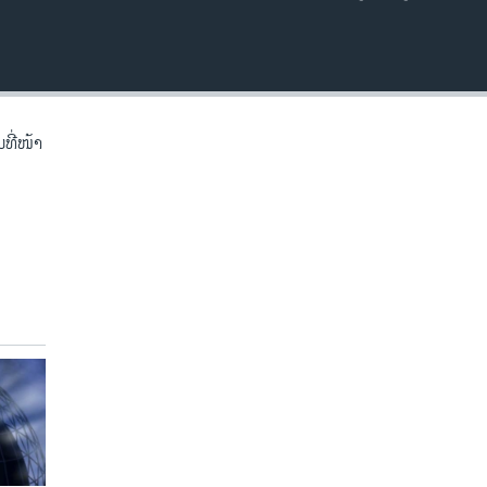
EMBED
ີ່​ໜ້າ​