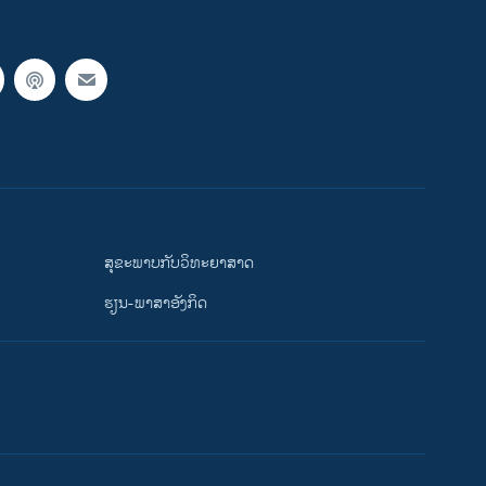
ສຸຂະພາບກັບວິທະຍາສາດ
ຮຽນ-ພາສາອັງກິດ