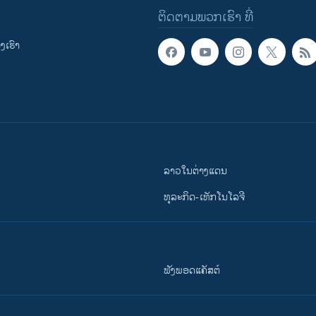
ຕິດຕາມພວກເຮົາ ທີ່
ເຮົາ
ລາວໃນຕ່າງແດນ
ທຸລະກິດ-ເທັກໂນໂລຈີ
ຟັງພອດແຄັສຕ໌