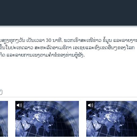
ງ​ທຸກໆ​ວັນ ​ເປັນ​ເວລາ 30 ນາທີ. ພວກ​ເຮົາ​ສະ​ເໜີຂ່າວ ຂໍ້​ມູນ ​ແລະ​ລາຍ​ງານ​ທ
ີດ​ຂຶ້ນ​ໃນ​ປະ​ເທດ​ລາວ ສະຫະລັດ​ອ​າ​ເມ​ຣິ​ກາ ​ເອ​ເຊຍ​ແລະ​ຂົງເຂດ​ອື່ນໆ​ຂອງ​ໂລກ
ດ ​ແລະ​ລາຍການ​ເພງ​ຕາມ​ຄຳ​ຂໍ​ຂອງ​ທ່ານ​ຜູ້​ຟັງ.
ງ