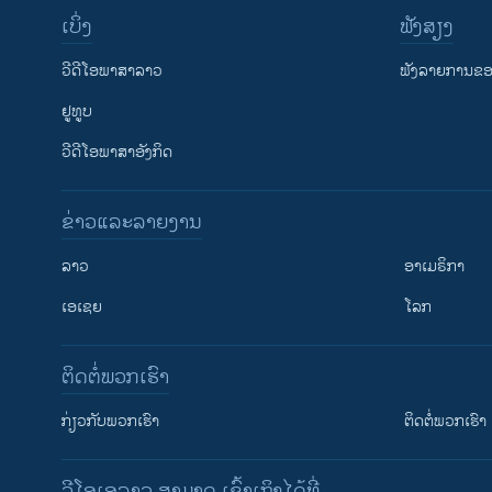
ເບິ່ງ
ຟັງສຽງ
ວີດີໂອພາສາລາວ
ຟັງລາຍການຂອງ
ຢູທູບ
ວີດີໂອພາສາອັງກິດ
ຂ່າວແລະລາຍງານ
ລາວ
ອາເມຣິກາ
ເອເຊຍ
ໂລກ
ຕິດຕໍ່ພວກເຮົາ
ກ່ຽວກັບພວກເຮົາ
ຕິດຕໍ່ພວກເຮົາ