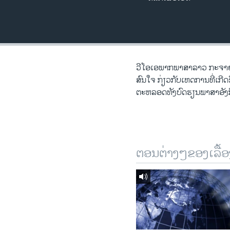
ວິທະຍາສາດ-ເທັກໂນໂລຈີ
ທຸລະກິດ
ພາສາອັງກິດ
ວີດີໂອ
ວີ​ໂອ​ເອພາກ​ພາສາ​ລາວ​ ກະຈາຍສຽ
ສົນ​ໃຈ ກ່ຽວກັບ​​ເຫດການ​​ທີ່​ເກ
ສຽງ
ຕະຫລອດ​ທັງ​ບົດຮຽນ​ພາສາ​ອັງກິ
ລາຍການກະຈາຍສຽງ
ລາຍງານ
ຕອນຕ່າງໆຂອງເລື້ອ