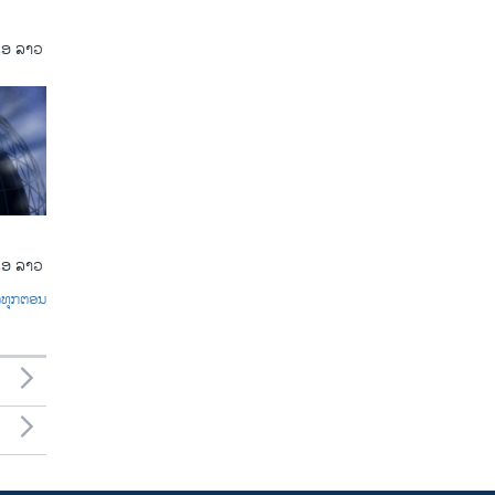
ເອ ລາວ
ເອ ລາວ
ົດທຸກຕອນ