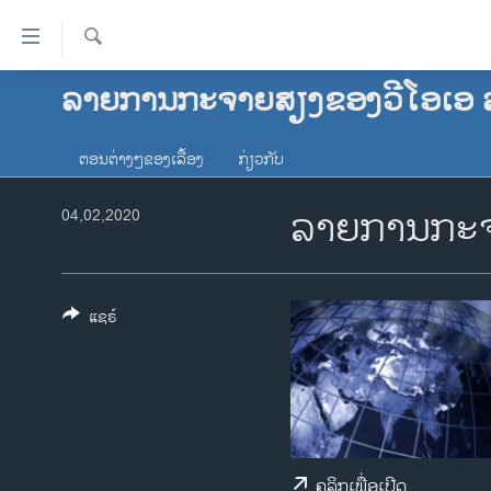
ລິ້ງ
ສຳຫລັບ
ເຂົ້າ
ຄົ້ນຫາ
ລາຍການກະຈາຍສຽງຂອງວີໂອເອ 
ໂຮມເພຈ
ຫາ
ລາວ
ຂ້າມ
ຕອນຕ່າງໆຂອງເລື້ອງ
ກ່ຽວກັບ
ຂ້າມ
ອາເມຣິກາ
ຂ້າມ
ລາຍການກະຈ
ການເລືອກຕັ້ງ ປະທານາທີບໍດີ ສະຫະລັດ
04,02,2020
ໄປ
2024
ຫາ
ຂ່າວ​ຈີນ
ຊອກ
ຄົ້ນ
ໂລກ
ແຊຣ໌
ເອເຊຍ
ອິດສະຫຼະພາບດ້ານການຂ່າວ
ຊີວິດຊາວລາວ
ຊຸມຊົນຊາວລາວ
ຄລິກເພື່ອເປີດ