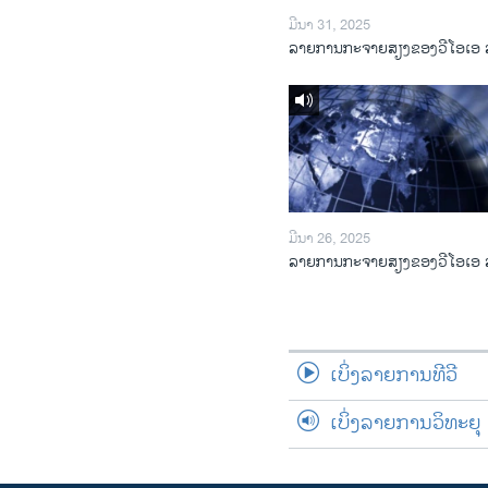
ມີນາ 31, 2025
ລາຍການກະຈາຍສຽງຂອງວີໂອເອ 
ມີນາ 26, 2025
ລາຍການກະຈາຍສຽງຂອງວີໂອເອ 
ເບິ່ງລາຍການທີວີ
ເບິ່ງລາຍການວິທະຍຸ