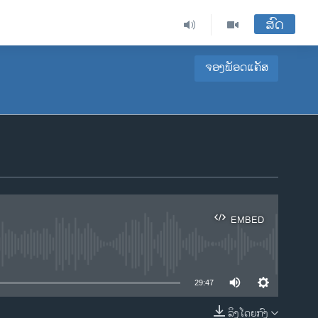
ສົດ
ຈອງພັອດແຄັສ
EMBED
ble
29:47
ລິງໂດຍກົງ