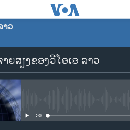
ລາວ
ຈອງພັອດແຄັສ
າຍສຽງຂອງວີໂອເອ ລາວ
Apple Podcasts
Spotify
YouTube
No media source currently availa
0:00
ຈອງ