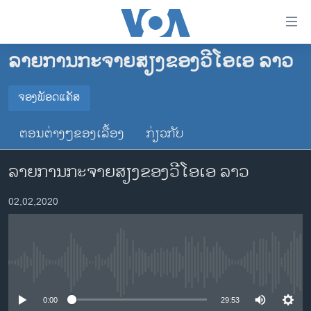
ລິ້ງ
ສຳຫລັບ
ເຂົ້າ
ລາຍການກະຈາຍສຽງຂອງວີໂອເອ ລາວ
ຫາ
ໂຮມເພຈ
ຂ້າມ
ລາວ
ຈອງພັອດແຄັສ
ຂ້າມ
ຈອງພັອດແຄັສ
ອາເມຣິກາ
ຂ້າມ
ຕອນຕ່າງໆຂອງເລື້ອງ
ກ່ຽວກັບ
ໄປ
ການເລືອກຕັ້ງ ປະທານາທີບໍດີ ສະຫະລັດ 2024
Spotify
ຫາ
ລາຍການກະຈາຍສຽງຂອງວີໂອເອ ລາວ
ຂ່າວ​ຈີນ
ຊອກ
ຄົ້ນ
ໂລກ
YouTube
02,02,2020
ເອເຊຍ
ຈອງ
ອິດສະຫຼະພາບດ້ານການຂ່າວ
No media source currently available
ຊີວິດຊາວລາວ
ຊຸມຊົນຊາວລາວ
0:00
29:53