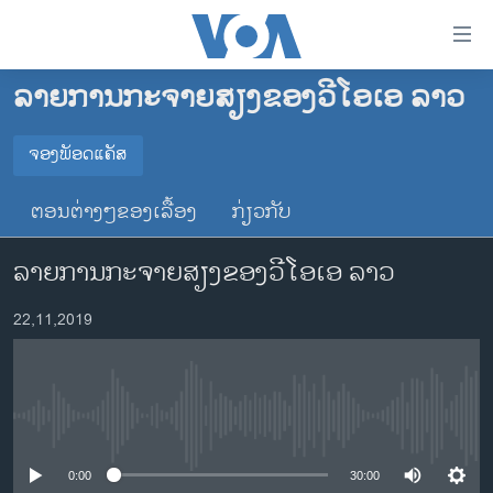
ລິ້ງ
ສຳຫລັບ
ເຂົ້າ
ລາຍການກະຈາຍສຽງຂອງວີໂອເອ ລາວ
ຫາ
ໂຮມເພຈ
ຂ້າມ
ລາວ
ຈອງພັອດແຄັສ
ຂ້າມ
ຈອງພັອດແຄັສ
ອາເມຣິກາ
ຂ້າມ
ຕອນຕ່າງໆຂອງເລື້ອງ
ກ່ຽວກັບ
ໄປ
ການເລືອກຕັ້ງ ປະທານາທີບໍດີ ສະຫະລັດ 2024
Spotify
ຫາ
ລາຍການກະຈາຍສຽງຂອງວີໂອເອ ລາວ
ຂ່າວ​ຈີນ
ຊອກ
ຄົ້ນ
ໂລກ
YouTube
22,11,2019
ເອເຊຍ
ຈອງ
ອິດສະຫຼະພາບດ້ານການຂ່າວ
No media source currently available
ຊີວິດຊາວລາວ
ຊຸມຊົນຊາວລາວ
0:00
30:00