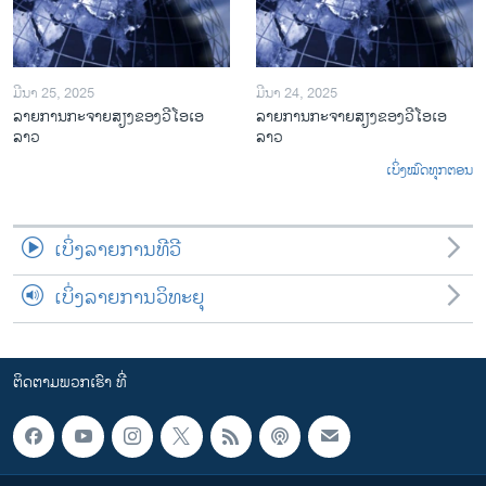
ມີນາ 25, 2025
ມີນາ 24, 2025
ລາຍການກະຈາຍສຽງຂອງວີໂອເອ
ລາຍການກະຈາຍສຽງຂອງວີໂອເອ
ລາວ
ລາວ
ເບິ່ງໝົດທຸກຕອນ
ເບິ່ງລາຍການທີວີ
ເບິ່ງລາຍການວິທະຍຸ
ຕິດຕາມພວກເຮົາ ທີ່