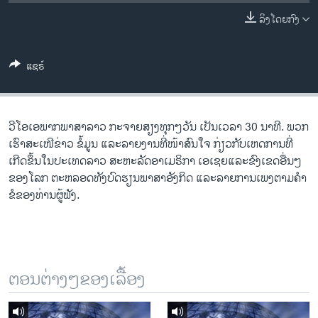
ວິທະຍາສາດ-ເທັກໂນໂລຈີ
ລິງໂດຍກົງ
ທຸລະກິດ
ພາສາອັງກິດ
ແຊຣ໌
ວີດີໂອ
ສຽງ
ວີ​ໂອ​ເອພາກ​ພາສາ​ລາວ​ ກະຈາຍສຽງ​ທຸກໆ​ວັນ ​ເປັນ​ເວລາ 30 ນາທີ. ພວກ​
ລາຍການກະຈາຍສຽງ
ເຮົາ​ສະ​ເໜີຂ່າວ ຂໍ້​ມູນ ​ແລະ​ລາຍ​ງານ​ທີ່​ໜ້າ​ສົນ​ໃຈ ກ່ຽວກັບ​​ເຫດການ​​ທີ່​
ຕິດຕາມພວກເຮົາ ທີ່
ເກີດ​ຂຶ້ນ​ໃນ​ປະ​ເທດ​ລາວ ສະຫະລັດ​ອ​າ​ເມ​ຣິ​ກາ ​ເອ​ເຊຍ​ແລະ​ຂົງເຂດ​ອື່ນໆ​
ລາຍງານ
ຂອງ​ໂລກ ຕະຫລອດ​ທັງ​ບົດຮຽນ​ພາສາ​ອັງກິດ ​ແລະ​ລາຍການ​ເພງ​ຕາມ​ຄຳ​
ຂໍ​ຂອງ​ທ່ານ​ຜູ້​ຟັງ.
ພາສາຕ່າງໆ
ຕອນຕ່າງໆຂອງເລື້ອງ