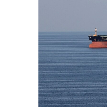
ວິທະຍາສາດ-ເທັກໂນໂລຈີ
ທຸລະກິດ
ພາສາອັງກິດ
ວີດີໂອ
ສຽງ
ລາຍການກະຈາຍສຽງ
ລາຍງານ