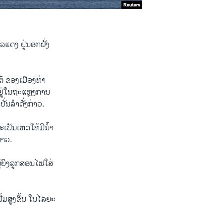
ເລ​ແດງ ຢູ່ນອກ​ຝັ່ງ​
ຕ້ ຂອງ​ເມືອງ​ທ່າ​
ູ່​ໃນ​ຖະ​ແຫຼງການ​
ປັ່ນ​ລຳ​ດັ່ງ​ກ່າວ.
ເປັນ​ເຫດ​ໃຫ້​ມີ​ນ້ຳ​
ກ່າວ.
​ຍິງ​ລູກ​ສອນ​ໄຟ​ໃສ່​
້ມສູງ​ຂຶ້ນ​ ໃນ​ໄລ​ຍະ​