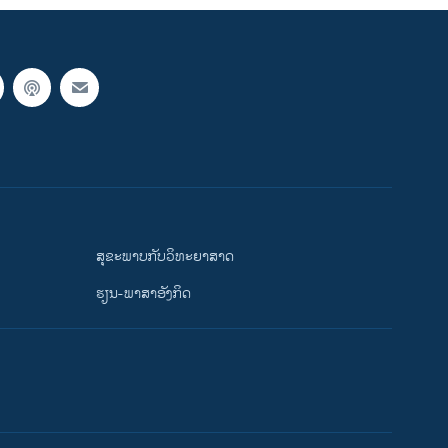
ສຸຂະພາບກັບວິທະຍາສາດ
ຮຽນ-ພາສາອັງກິດ