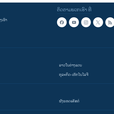
ຕິດຕາມພວກເຮົາ ທີ່
ເຮົາ
ລາວໃນຕ່າງແດນ
ທຸລະກິດ-ເທັກໂນໂລຈີ
ຟັງພອດແຄັສຕ໌