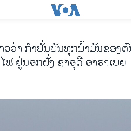
່າວ​ວ່າ ກຳ​ປັ່ນ​ບັນ​ທຸກ​ນ້ຳ​ມັນ​ຂອງ​ຕົ
ໄຟ ຢູ່ນອກ​ຝັ່ງ ຊາ​ອຸ​ດີ ອາ​ຣາ​ເບຍ