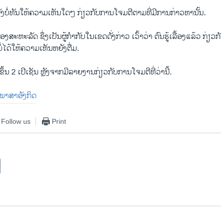
ັງ​ບໍ່​ທັນ​ໃຫ້​ຄວາມ​ເຫັນ​ໃດໆ ກ່ຽວ​ກັບ​ການ​ໂຈມ​ຕີ​ຕາມ​ທີ່​ມີ​ການ​ກ່າວ​ຫານັ້ນ.
ງ​ສະ​ຫະ​ລັດ ຊຶ່ງ​ເປັນ​ຜູ້​ກຳ​ກັບ​ໃນ​ເຂດ​ດັ່ງ​ກ່າວ ເວົ້າ​ວ່າ ຕົນ​ຮູ້​ເລື້ອງ​ແລ້ວ ກ່ຽວ
ບໍ່​ໄດ້​ໃຫ້​ຄວາມ​ເຫັນ​ຫຍັງ​ຕື່ມ.
​ຂຶ້ນ 2 ເປີ​ເຊັນ ຫຼັງ​ຈາກ​ມີ​ລາຍ​ງານ​ກ່ຽວ​ກັບ​ການ​ໂຈມ​ຕີ​ທີ່​ວ່ານີ້.
ນ​ພາ​ສາ​ອັງ​ກິດ
Follow us
Print