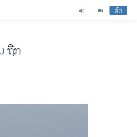
ສົດ
ນ ຖືກ​