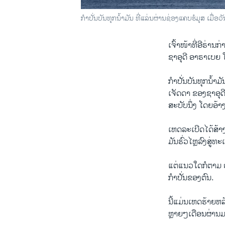
ກຳ​ປັ່ນ​ບັນ​ທຸກ​ນ້ຳ​ມັນ ທີ່​ແລ່ນ​ຜ່ານ​ຊ່ອງ​ແຄບ​ຮໍ​ມຸ​ສ ເມື່
ເຈົ້າ​ໜ້າ​ທີ່​ອີ​ຣ່ານ
ຊາ​ອຸ​ດີ ອາ​ຣາ​ເບຍ ໃນ
ກຳ​ປັ່ນ​ບັນ​ທຸກ​ນ້ຳ​
ເຈັດ​ດາ ຂອງ​ຊາ​ອຸ​
ສະ​ບັບ​ນຶ່ງ ໂດຍ​ອ້າງ​ຄ
ເຫດລະ​ເບີດ​ໄດ້​ສ້າງ​
ມັນ​ຮົ່ວ​ໄຫຼ​ລົງ​ສູ່​
ແຕ່​ແນວ​ໃດ​ກໍ​ຕາມ ອົ
ກຳ​ປັ່ນ​ຂອງ​ຕົນ.
ນີ້​ແມ່ນ​ເຫດ​ຮ້າຍ​ຫລ
ຫຼາຍໆ​ເດືອນ​ຜ່ານ​ມາ