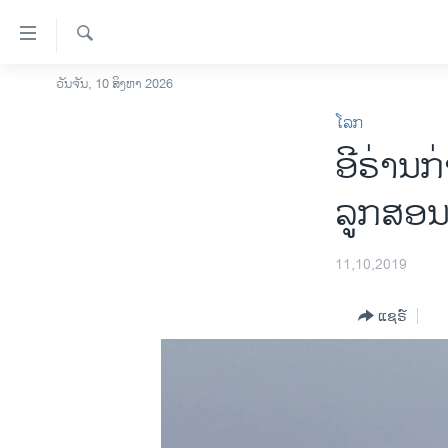
ລິ້ງ
ສຳຫລັບ
ເຂົ້າ
ຄົ້ນຫາ
ວັນຈັນ, 10 ສິງຫາ 2026
ໂຮມເພຈ
ຫາ
ໂລກ
ລາວ
ຂ້າມ
ອີ​ຣ່ານ​ກ
ຂ້າມ
ອາເມຣິກາ
ຂ້າມ
ການເລືອກຕັ້ງ ປະທານາທີບໍດີ ສະຫະລັດ
ລູກ​ສອນ​
ໄປ
2024
ຫາ
ຂ່າວ​ຈີນ
ຊອກ
11,10,2019
ຄົ້ນ
ໂລກ
ແຊຣ໌
ເອເຊຍ
ອິດສະຫຼະພາບດ້ານການຂ່າວ
ຊີວິດຊາວລາວ
ຊຸມຊົນຊາວລາວ