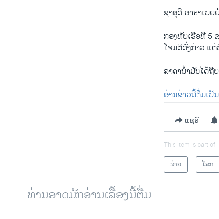
ຊາ​ອຸ​ດີ ອາ​ຣາ​ເບຍ​ຍ
ກອງ​ທັບ​ເຮືອ​ທີ 5 ຂອ
ໂຈມ​ຕີ​ດັ່ງ​ກ່າວ ແຕ່​
ລາ​ຄາ​ນ້ຳ​ມັນ​ໄດ້​ຖີບ
ອ່ານ​ຂ່າວນີ້​ຕື່ມ​ເປັ
ແຊຣ໌
This item is part of
ຂ່າວ
ໂລກ
ທ່ານອາດມັກອ່ານເລື້ອງນີ້ຕື່ມ