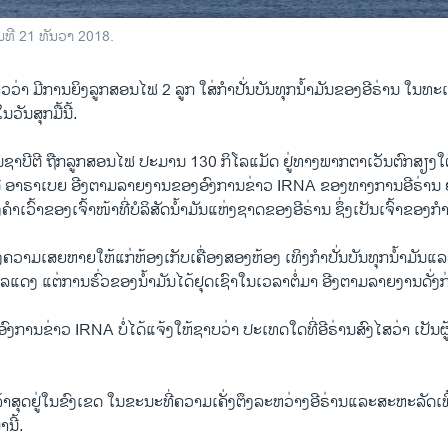
ອ​ວັນ​ທີ 21 ທັນ​ວາ 2018.
​ກ່າວ​ວ່າ ມີ​ການ​ຍິງ​ລູກ​ສອນ​ໄຟ 2 ລູກ ໃສ່​ກຳ​ປັ່ນບັນ​ທຸກ​ນ້ຳ​ມັນ​ຂອງ​ອີ​ຣ່ານ ​ໃນ​ທະ​
​ວັນ​ສຸກມື້ນີ້​.
ມັນ​ຊາ​ບີ​ຕີ ຖືກ​ລູກ​ສອນ​ໄຟ ປະ​ມານ 130 ກິ​ໂລ​ແມັດ ຢູ່​ທາງ​ພາກ​ຕາ​ເວັນ​ຕົກ​ສຽງ​ໃ
ດີ ອາ​ຣາ​ເບຍ ອີງ​ຕາມ​ລາຍ​ງານ​ຂອງ​ອົງ​ການ​ຂ່າວ IRNA ຂອງ​ທາງ​ການ​ອີຣ່ານ ຢ
ຳ​ເວົ້າ​ຂອງ​ເຈົ້າ​ໜ້າ​ທີ່​ບໍ​ລິ​ສັດ​ນ້ຳ​ມັນ​ແຫ່ງ​ຊາດ​ຂອງ​ອີຣ່ານ ຊຶ່ງ​ເປັນ​ເຈົ້າ​ຂອງ​ກຳ​
ຄວາມ​ເສຍ​ຫາຍ​ໃຫ້​ແກ່​ຫ້ອງ​ເກັບ​ເຄື່ອງສອງ​ຫ້ອງ ເທິງ​ກຳ​ປັ່ນ​ບັນ​ທຸກ​ນ້ຳ​ມັນ​ແລະ​
ທະ​ເລ​ແດງ ແຕ່​ການ​ຮົ່ວ​ຂອງ​ນ້ຳ​ມັນ​ໄດ້ຢຸດເຊົາ​ໃນ​ເວ​ລາ​ຕໍ່​ມາ ອີງ​ຕາມ​ລາຍ​ງານ​ດັ່ງ​
ງ​ການ​ຂ່າວ IRNA ບໍ່​ໄດ້​ແຈ້ງ​ໃຫ້​ຊາບ​ວ່າ ປະ​ເທດ​ໃດ​ທີ່​ອີ​ຣ່ານ​ສົງ​ໄສວ່າ ເປັນ​ຜູ້
້າ​ສຸດ​ຢູ່​ໃນ​ຂົງ​ເຂດ ໃນ​ຂະ​ນະ​ທີ່ຄວາມ​ເຄັ່ງ​ຕຶງລະ​ຫວ່າງ​ອີ​ຣ່ານ​ແລະ​ສະ​ຫະ​ລັດເພີ
ນີ້.