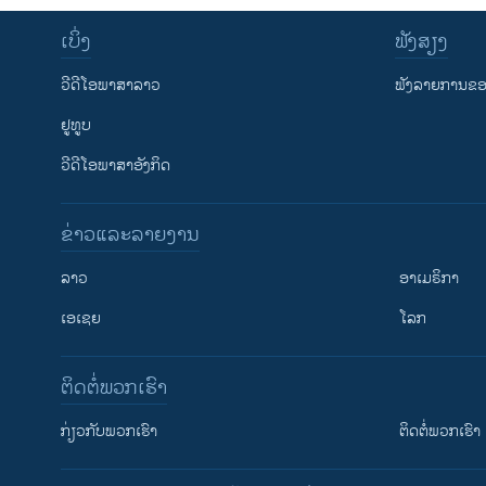
ເບິ່ງ
ຟັງສຽງ
ວີດີໂອພາສາລາວ
ຟັງລາຍການຂອງ
ຢູທູບ
ວີດີໂອພາສາອັງກິດ
ຂ່າວແລະລາຍງານ
ລາວ
ອາເມຣິກາ
ເອເຊຍ
ໂລກ
ຕິດຕໍ່ພວກເຮົາ
ກ່ຽວກັບພວກເຮົາ
ຕິດຕໍ່ພວກເຮົາ