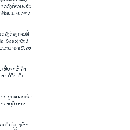
​ເທດ​ດັ່ງ​ກ່າວ​ປະ​ສົບ​
​ທີ່​ສະ​ເພາະ​ເຈາະ​
່​ຍັງ​ຕ້ອງ​ການ​ທີ່​
lal Saab) ນັກ​ວິ​
ະແນກ​ພາ​ສາ​ເປີ​ເຊຍ
ເພື່ອ​ຈະ​ສົ່ງ​ຄຳ​
​ບໍ່​ໃຫ້​ເພີ້ມ​
​ເບຍ ຢູ່​ນະ​ຄອນ​ເຈັດ​
ງ​ຊາ​ອຸ​ດີ ອາ​ຣາ​
​ຢືນ​ຢູ່​ຄຽງ​ຂ້າງ​