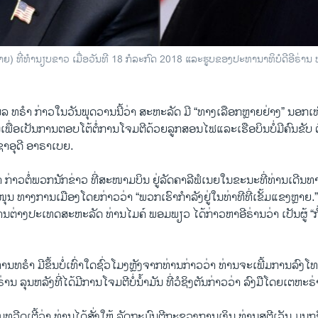
້າຍ) ທີ່​ທຳ​ນຽບ​ຂາວ ເມື່ອ​ວັນ​ທີ 18 ກໍ​ລະ​ກົດ 2018 ແລະ​ຮູບ​ຂອງ​ປະ​ທາ​​ນາ​ທິ​ບໍ​ດີອ​ີ​ຣ່ານ
ໍ​ໂນ​ລ ທ​ຣຳ ກ່າວ​ໃນ​ວັນ​ພຸດ​ວານນີ້​ວ່​າ ສະ​ຫະ​ລັດ ມີ “ທາງ​ເລືອກ​ຫຼາຍ​ຢ່າງ” ນອກ
່ອ​ເປັນ​ການຕອບ​ໂຕ້​ຕໍ່​ການ​ໂຈມ​ຕີ​ດ້ວຍ​ລູກ​ສອນ​ໄຟ​ແລະ​ເຮືອ​ບິນ​ບໍ່​ມີ​ຄົນ​ຂັບ ​ຕໍ
​ຊາ​ອຸ​ດີ ອາ​ຣາ​ເບຍ.
ຣຳ ກ່າວ​ຕໍ່​ພວກ​ນັກ​ຂ່າວ ທີ່​ສະ​ໜາມ​ບິນ ​ຢູ່​ລັດ​ຄາ​ລີ​ຟໍ​ເນຍ​ໃນຂະ​ນະທີ່ທ່ານ​ເດີນ​
ນ​ ທາງ​ການ​ເມືອງ​ໂດຍກ່າວ​ວ່າ “ພວກ​ເຮົາ​ກຳ​ລັງ​ຢູ່​ໃນ​ທ່າ​ທີ​ທີ່​ເຂັ້ມ​ແຂງຫຼາຍ.” ຢູ່
ານ​ຕ່າງ​ປະ​ເທດ​ສະ​ຫະ​ລັດ ທ່ານໄມ​ຄ໌ ພອມ​ພຽວ ໄດ້​ກ່າວຫາ​ອີ​ຣ່ານ​ວ່າ ເປັນ​ຜູ້​ “ກ
​ທ​ຣຳ ມີ​ຂຶ້ນ​ບໍ່​ເທົ່າ​ໃດ​ຊົ່ວ​ໂມງ​ຫຼັງ​ຈາກ​ທ່ານ​ກ່າວ​ວ່າ ທ່ານຈະ​ເພີ້ມ​ການ​ລົງ​
ຣ່ານ ລຸນ​ຫລັງທີ່​ໄດ້​ມີ​ການ​ໂຈມ​ຕີ​ບໍ່​ນ້ຳ​ມັນ ທີ່​ວໍ​ຊິງ​ຕັນ​ກ່າວ​ວ່າ ລົງ​ມື​ໂດຍເຕ​ຫະ​ຣ
​ທວີດ​ເຕີ້​ວ່າ ທ່ານ​ໄດ້​ສັ່ງ​ໃຫ້ ​ລັດ​ຖະ​ມົນ​ຕີ​ກະ​ຊວງ​ການ​ເງິນ ທ່ານ​ສ​ຕີ​ເວັນ ມ​ນຸກ​ຊ