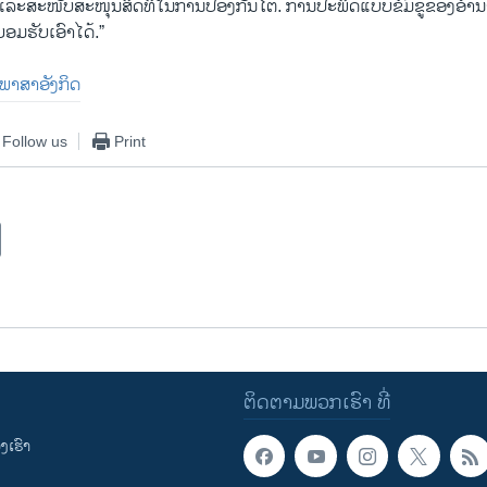
 ແລະ​ສະ​ໜັບ​ສະ​ໜຸນສິດ​ທິ​ໃນ​ການ​ປ້ອງ​ກັນ​ໂຕ. ການ​ປະ​ພຶດ​ແບບ​ຂົ່ມ​ຂູ່​ຂອງ​ອຳ​
່ຍອມ​ຮັບ​ເອົາ​ໄດ້.”
ນ​ພາ​ສາ​ອັງ​ກິດ
Follow us
Print
ຕິດຕາມພວກເຮົາ ທີ່
ເຮົາ