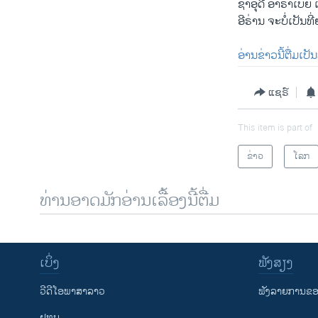
ຊາ​ອຸ​ດີ ອາ​ຣາ​ເບຍ
ອີຣ່ານ ຈະ​ບໍ່​ເປັນ​ທີ
ອ່ານ​ຂ່າວນີ້​ຕື່ມ​ເປັ
ແຊຣ໌
This item is part of
ຂ່າວ
ໂລກ
ທ່ານອາດມັກອ່ານເລື້ອງນີ້ຕື່ມ
ເບິ່ງ
ຟັງສຽງ
ວີດີໂອພາສາລາວ
ຟັງລາຍການຂອງ
ຢູທູບ