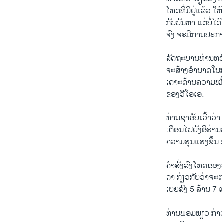
ໂທດ​ທີ່​ມີ​ຢູ່​ແລ້ວ ໃຫ
ກັບບັນ​ຫາ ແຕ່​ບໍ່​ໄ
ຈົງ ຈະ​ມີ​ການ​ປະ​ກ
ລັ​ດ​ຖະ​ບານທ່ານ​ທ​ຣຳ​
ຈະ​ສ້າງ​ອຳ​ນາດ​ໃນ​ກ
ເຄາະ​ດ້ານ​ຄວາມ​ໝັ້
ຂອງ​ວີ​ໂອ​ເອ.
ທ່ານ​ຊາ​ອັບ​ເວົ້າ​ວ່
ເຕືອນ​ໄປ​ຍັງ​ອີ​ຣ່າ
ຄວາມ​ຮຸນ​ແຮງ​ຂຶ້ນ ຂ
​ຄຳ​ສັ່ງ​ລົງ​ໂທດ​ຂອງ​
ດາ ກ່ຽວ​ກັບ​ວ່າ​ຈະ​ຕ
ເບຍລົງ 5 ລ້ານ 7 ແສນ
ທ່ານພອມ​ພຽວ ກ່າວຢູ່​