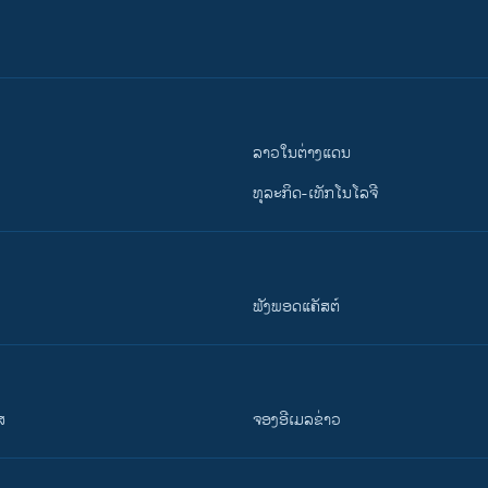
ລາວໃນຕ່າງແດນ
ທຸລະກິດ-ເທັກໂນໂລຈີ
ຟັງພອດແຄັສຕ໌
ສ
ຈອງອີເມລຂ່າວ