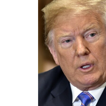
ວິທະຍາສາດ-ເທັກໂນໂລຈີ
ທຸລະກິດ
ພາສາອັງກິດ
ວີດີໂອ
ສຽງ
ລາຍການກະຈາຍສຽງ
ລາຍງານ