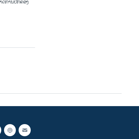
ນາດ​ການ​ປົກ​ຄອງ​