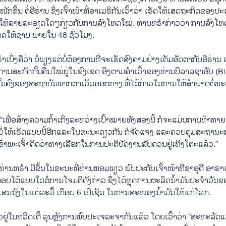
້​ໜັກ​ຂຶ້ນ​ ຕໍ່​ອີ​ຣ່ານ​ ຊຶ່ງ​ເຈົ້າ​ໜ້າ​ທີ່​ອາ​ເມ​ຣິ​ກັນເວົ້າ​ວ່າ ເຮັດ​ໃຫ້​ເສດ​ຖະ​ກິດ​ຂອງ​ປະ
ດ້​ໃຫ້​ລາຍ​ລະ​ອຽດ​ໃດໆ​ກ່ຽວ​ກັບ​ການ​ລົງ​ໂທດ​ໃໝ່. ທ່ານ​ທ​ຣຳ​ກ່າວວ່າ ການ​ລົງ​ໂທດ
າດ​ໃຫ້​ຊາບ ​ພາຍ​ໃນ 48 ຊົ່ວ​ໂມງ.
ເບິ່ງ​ຄື​ວ່າ ບໍ່ພຽງ​ແຕ່​ບໍ່ຕ້ອງ​ການທີ່ຈະ​ເຮັດ​ສົງ​ຄາມ​ຢ່າງ​ເຕັມ​ອັດ​ຕາ​ກັບ​ອີ​ຣ່ານ ແຕ
ານ​ສະ​ກັດ​ກັ້ນ​ຄືນໃໝ່ຢູ່​ໃນ​ຂົງ​ເຂດ ອີງ​ຕາມ​ຄຳ​ເວົ້າ​ຂອງ​ທ່ານບີ​ລາ​ລຊາ​ອັ​ບ (Bi
ນ​ຄົງຂອງ​ສະ​ຖາ​ບັນ​ພາກ​ຕາ​ເວັນ​ອອກ​ກາງ ທີ່​ໄດ້​ກ່າວໃນ​ການ​ໃຫ້​ສຳ​ພາດ​ຕໍ່ພ
າ “ເພື່ອ​ສ້າງ​ຄວາມ​ກ້ຳ​ເກິ່ງ​ລະ​ຫວ່າງ​ເປົ້າ​ໝາຍ​ທັງ​ສອງນີ້ ກໍ​ຈະ​ແມ່ນ​ການ​ທ້າ​ທາຍ. 
ນບໍ່​ໃຫ້​ເຮັດ​ແບບນີ້​ອີກແລະໃນ​ຂະ​ນະ​ດຽວ​ກັນ ກໍຈັດ​ແຈງ ​ແລະຄວບ​ຄຸມ​ສະ​ຖາ​ນະ​ກາ ນ
້າ​ພະ​ເຈົ້າ​ຄິດ​ວ່າທາງ​ເລືອກ​ໃນ​ການ​ປະ​ຕິ​ບັດ​ງານ​ລັບ​ຄວນ​ຢູ່​ເທິງ​ໂຕະ​ແລ້ວ.”
ທ່ານ​ທ​ຣຳ ມີ​ຂຶ້ນ​ໃນ​ຂະ​ນະ​ທີ່​ທ່ານພອມ​ພຽວ ​ພົບ​ປະ​ກັບ​ເຈົ້າ​ໜ້​າ​ທີ່​ຊາ​ອຸ​ດີ ອາ​ຣາ
ອບ​ໂຕ້​ແບບ​ໃດ​ຕໍ່ການ​ໂຈມ​ຕີ​ດັ່ງ​ກ່າວ ຊຶ່ງ​ໄດ້​ຫຼຸດ​ການ​ຜະ​ລິດ​ນ້ຳ​ມັນ​ປະ​ຈຳ​ວັນ​ຂອ
​ຖັງ​ໃນ​ແຕ່​ລະ​ມື້ ເກືອບ 6 ເປີ​ເຊັນ ​ໃນ​ການ​ສະ​ໜອງ​ນ້ຳ​ມັນ​ໃຫ້​ແກ່​ໂລກ.
ໃນ​ທວີດ​ເຕີ້​ ລຸນ​ຫຼັງ​ການ​ພົບ​ປະ​ເຈ​ລະ​ຈາ​ກັນ​ແລ້ວ ໂດຍ​ເວົ້າ​ວ່າ “ສະ​ຫະ​ລັດ​ແມ່ນ