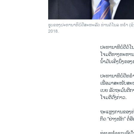
ຮູບ​ຂອງ​ປະ​ທາ​ນາ​ທິ​ບໍ​ດີ​ສະ​ຫະ​ລັດ ​ທ່ານ​ດໍ​ໂນ​ລ ທ​ຣຳ (ຊ
2018.
ປະ​ທາ​ນາ​ທິ​ບໍ​ດີ​ດ
ໂຈມ​ຕີ​ທາງ​ທະ​ຫານເພື
ນ້ຳ​ມັນເຄິ່ງ​ນຶ່ງ​ຂອງ
ປະ​ທາ​ນາ​ທິ​ບໍ​ດີ​ທ​
ເພື່ອມາ​ສະ​ໜັບ​ສະ​ໜຸ
ເບຍ ລັດ​ຖະ​ມົນ​ຕີ​ກ
ໂຈມ​ຕີ​ດັ່ງ​ກ່າວ.
ຖະ​ແຫຼງ​ການ​ຂອງ​ທ່ານ
ກິດ “ຢ່າງ​ໜັກ” ຕໍ່​ອີ​
​ທ່ານ​ທ​ຣຳ​ຂຽນ​ລົງ​ໃນ