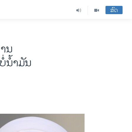
ສົດ
ຣ່ານ
່​ນ້ຳ​ມັນ