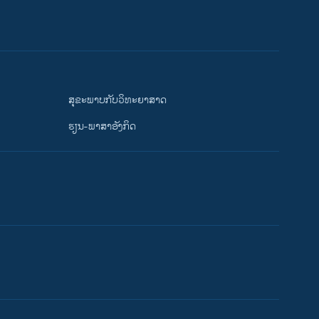
ສຸຂະພາບກັບວິທະຍາສາດ
ຮຽນ-ພາສາອັງກິດ