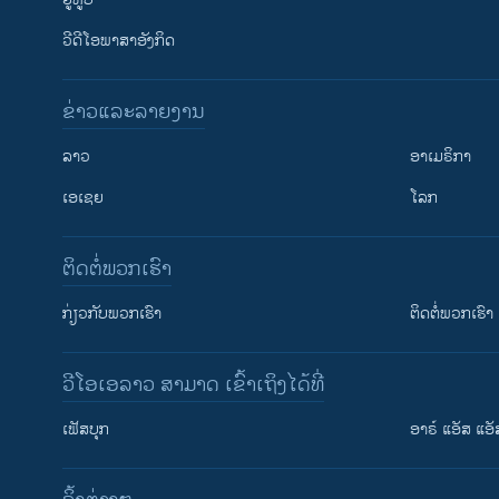
ວີດີໂອພາສາອັງກິດ
ຂ່າວແລະລາຍງານ
ລາວ
ອາເມຣິກາ
ເອເຊຍ
ໂລກ
ຕິດຕໍ່ພວກເຮົາ
ກ່ຽວກັບພວກເຮົາ
ຕິດຕໍ່ພວກເຮົາ
ວີໂອເອລາວ ສາມາດ ເຂົ້າເຖິງໄດ້ທີ່
ເຟັສບຸກ
ອາຣ໌ ແອັສ ແອັ