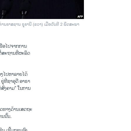
 ທ່ານ​ຮາ​ສ​ຊານ ຣູ​ຮາ​ນີ (ຂວາ) ເມື່ອ​ວັນ​ທີ 2 ພຶດ​ສະ​ພາ
​ເໜືອ​ໄປ​ຈາກ​ການ​
່​ສະ​ຖານ​ທີ່ຜະ​ລິດ​
ທາງ​ໄປ​ຫາ​ລາຍ​ໄດ້ ​
​ທີ່​ຊາ​ອຸ​ດີ ອາ​ຣາ​
ໍ່​ສົງ​ຄາມ” ໃນ​ການ​
ໂທດ​ທາງ​ດ້ານ​ເສດ​ຖະ​
່ານນັ້ນ.
ິນ​ ເພີ້ມ​ການ​ລົງ​