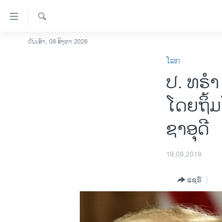
ລິ້ງ
ສຳຫລັບ
ເຂົ້າ
ຄົ້ນຫາ
ວັນເສົາ, 08 ສິງຫາ 2026
ໂຮມເພຈ
ຫາ
ໂລກ
ລາວ
ຂ້າມ
ປ. ທ​ຣຳ 
ຂ້າມ
ອາເມຣິກາ
ຂ້າມ
ການເລືອກຕັ້ງ ປະທານາທີບໍດີ ສະຫະລັດ
ໂດຍ​ຖິ້ມ​
ໄປ
2024
ຫາ
ຊາ​ອຸ​ດີ
ຂ່າວ​ຈີນ
ຊອກ
ຄົ້ນ
ໂລກ
19,09,2019
ເອເຊຍ
ອິດສະຫຼະພາບດ້ານການຂ່າວ
ແຊຣ໌
ຊີວິດຊາວລາວ
ຊຸມຊົນຊາວລາວ