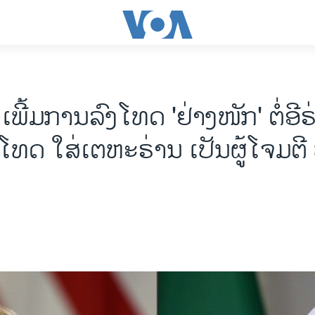
ເພີ້ມ​ການ​ລົງ​ໂທດ 'ຢ່າງ​ໜັກ' ຕໍ່​ອີ​
ໂທດ ໃສ່​ເຕ​ຫະ​ຣ່ານ ເປັນ​ຜູ້​ໂຈມ​ຕີ ບໍ