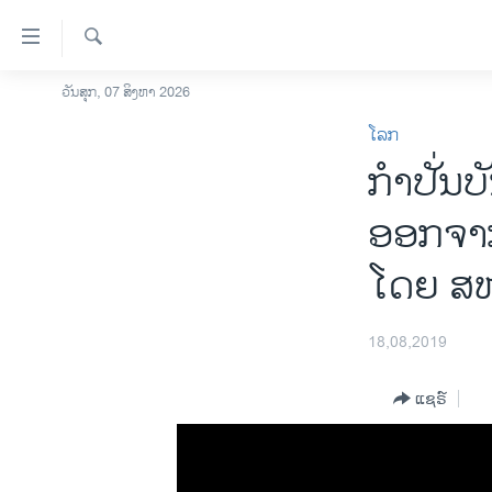
ລິ້ງ
ສຳຫລັບ
ເຂົ້າ
ຄົ້ນຫາ
ວັນສຸກ, 07 ສິງຫາ 2026
ໂຮມເພຈ
ຫາ
ໂລກ
ລາວ
ຂ້າມ
ກຳປັ່ນບ
ຂ້າມ
ອາເມຣິກາ
ຂ້າມ
ການເລືອກຕັ້ງ ປະທານາທີບໍດີ ສະຫະລັດ
ອອກຈາກ 
ໄປ
2024
ຫາ
ໂດຍ ສຫ
ຂ່າວ​ຈີນ
ຊອກ
ຄົ້ນ
ໂລກ
18,08,2019
ເອເຊຍ
ອິດສະຫຼະພາບດ້ານການຂ່າວ
ແຊຣ໌
ຊີວິດຊາວລາວ
ຊຸມຊົນຊາວລາວ