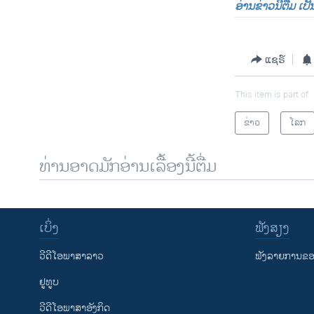
ອ່ານຂ່າວນີ້ຕື່ມ ເ
ແຊຣ໌
This item is part of
ຂ່າວ
ໂລກ
ທ່ານອາດມັກອ່ານເລື້ອງນີ້ຕື່ມ
ເບິ່ງ
ຟັງສຽງ
ວີດີໂອພາສາລາວ
ຟັງລາຍການຂອງ
ຢູທູບ
ວີດີໂອພາສາອັງກິດ