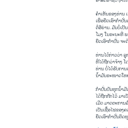
ອາສຕຣາຊິປ (Astr
ຄຳເຫັນຂອງທ່ານ ເດ
ເພື່ອຢຶດເອົາກຳປ
ຕໍ່ອີຣ່ານ. ມັນບໍ່ເ
ໂມງ ໃນຂະນະທີ່ ພວ
ຢຶດເອົາກຳປັ່ນ ຈ
ທ່ານໄດ້ກ່າວວ່າ 
ທີ່ໄດ້ຖືກວ່າຈ້າງ 
ທ່ານ ບໍ່ໄດ້ຮັບກາ
ນ້ຳມັນຂະໜາດໃຫຍ
ກຳປັ່ນບັນທຸກນ້ຳມ
ໄດ້ຖືກກັກໄວ້ ມາ
ເມີດ ມາດຕະການລ
ເປັນເຊື້ອໄຟຂອງຄ
ຢຶດເອົາກຳປັ່ນຕິດ