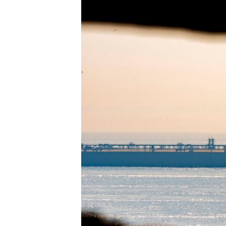
ວິທະຍາສາດ-ເທັກໂນໂລຈີ
ທຸລະກິດ
ພາສາອັງກິດ
ວີດີໂອ
ສຽງ
ລາຍການກະຈາຍສຽງ
ລາຍງານ