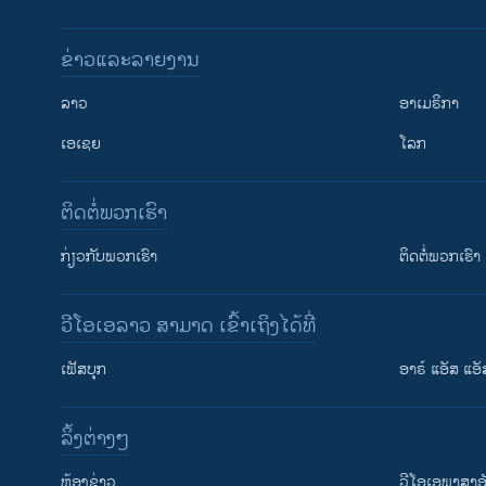
ຂ່າວແລະລາຍງານ
ລາວ
ອາເມຣິກາ
ເອເຊຍ
ໂລກ
ຕິດຕໍ່ພວກເຮົາ
ກ່ຽວກັບພວກເຮົາ
ຕິດຕໍ່ພວກເຮົາ
ວີໂອເອລາວ ສາມາດ ເຂົ້າເຖິງໄດ້ທີ່
ເຟັສບຸກ
ອາຣ໌ ແອັສ ແອັ
​ລິ້ງ​ຕ່າງໆ
ຕິດຕາມພວກເຮົາ ທີ່
​ຫ້ອງ​ຂ່າວ
ວີ​ໂອ​ເອ​ພາ​ສາ​ອ