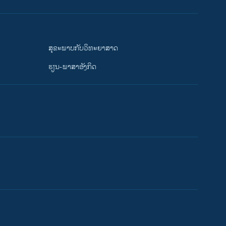
ສຸຂະພາບກັບວິທະຍາສາດ
ຮຽນ-ພາສາອັງກິດ