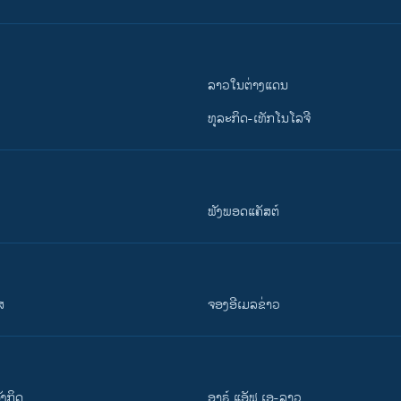
ລາວໃນຕ່າງແດນ
ທຸລະກິດ-ເທັກໂນໂລຈີ
ຟັງພອດແຄັສຕ໌
ສ
ຈອງອີເມລຂ່າວ
ັງ​ກິດ
ອາຣ໌ ແອັຟ ເອ-ລາວ