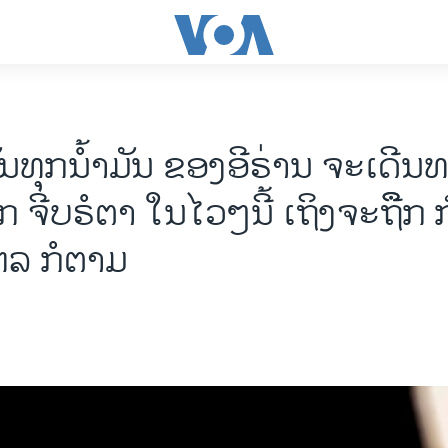
ັນທຸກນ້ຳມັນ ຂອງອີຣ່ານ ຈະເດີນ
ຈີບຣໍຕາ ໃນໄວໆນີ້ ເຖິງຈະຖືຶກ 
ລ ກໍຕາມ