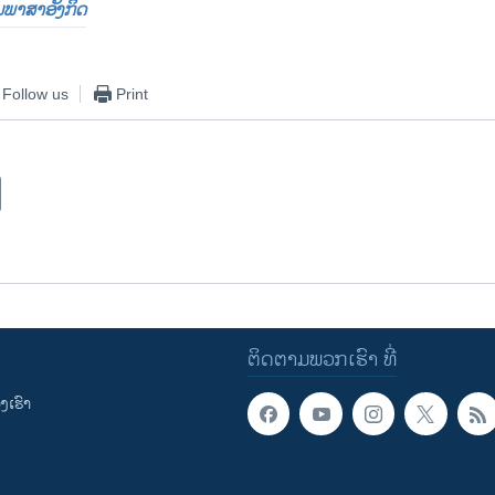
ປັນພາສາອັງກິດ
Follow us
Print
ຕິດຕາມພວກເຮົາ ທີ່
ເຮົາ