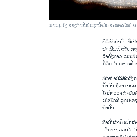
ພາບມຸມນຶ່ງ ຂອງກຳປັ່ນບັນທຸກນ້ຳມັນ ຂະໜາດໃຫຍ່ Gr
ບໍລິສັດກຳປັ່ນ ທີ
ປະເຊີນໜ້າກັນ ທາງ
ລຳດັ່ງກ່າວ ແມ່ນພ້
ມື້ອ່ື່ນ ໃນຂະນະທີ່
ຫົວໜ້າບໍລິສັດດັ່
ນ້ຳມັນ ຊື່ວ່າ ເກ
ໄດ້ກ່າວວ່າ ກຳປັ່ນ
ເມື່ອໃດທີ່ ລູກເຮື
ກຳປັ່ນ.
ກຳປັ່ນລຳນີ້ ແມ່ນ
ເດີນທາງອອກໄປ” 