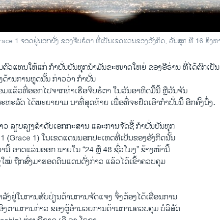
ace 1 ຈອດຢູ່ນອກຝັ່ງ ຂອງຈີບຣໍຕາ ທີ່ເປັນເຂດແດນຂອງອັງກິດ, ວັນສຸກ ທີ 16 ສິງຫ
່ເປັນຕົວແທນໃຫ້ແກ່ ກຳປັ່ນບັນທຸກນຳມັນຂະໜາດໃຫຍ່ ຂອງອີຣ່ານ ທີ່ໄດ້ຕົກເປັ
ດ້ານການທູດນັ້ນ ກ່າວວ່າ ກຳປັ່ນ
ອມແລ້ວທີ່ອອກໄປຈາກທ່າເຮືອຈີບຣໍຕາ ໃນວັນອາທິດມື້ນີ້ ຫຼືວັນຈັນ
 ສະຫະລັດ ໄດ້ພະຍາຍາມ ນາທີ່ສຸດທ້າຍ ເພື່ອທີ່ຈະຢຶດເອົາກຳປັ່ນນີ້ ອີກຄັ້ງນຶ່ງ.
ງກ່າວ ລຽບລຽງລຳດັບເອກກະສານ ແລະການຈັດຊື້ ກຳປັ່ນບັນທຸກ
ຣສ 1 (Grace 1) ໃນເຂດແດນນອກປະເທດທີ່ເປັນຂອງອັງກິດນັ້ນ
ລຳນີ້ ອາດແລ່ນອອກ ພາຍໃນ “24 ຫຼື 48 ຊົ່ວໂມງ” ຂ້າງໜ້ານີ້
ອຈຸໃໝ່ ຖືກສົ່ງມາຮອດດິນແດນດັ່ງກ່າວ ແລ້ວໄດ້ເຂົ້າຄວບຄຸມ
ກຳລັງຢູ່ໃນການສັບປ່ຽນດ້ານການຈັດແຈງ ຈຶ່ງຕ້ອງໄດ້ເລື່ອນການ
ອີງຕາມການກ່າວ ຂອງຜູ້ອຳນວຍການດ້ານການຄວບຄຸມ ບໍລິສັດ