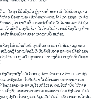
aship) ທ່ານຣີຊາດ ເດີ ລາ ໂຣຊາ.
ີ ລາ ໂຣຊາ ມີຂຶ້ນນຶ່ງວັນ ຫຼັງຈາກທີ່ ສະຫະລັດ ໄດ້ຮັບອະນຸຍາດ
ັ່ນດັ່ງກ່າວ ຍ້ອນການລະເມີດຕໍ່ມາດຕະການລົງໂທດ ຂອງສະຫະລັດ
ປັນທີ່ຈະແຈ້ງວ່າ ຖ້າອັນນັ້ນ ອາດເກີດຂຶ້ນໄດ້ ໃນໄລຍະເວລາ 24 ຊົ່ວ
ກເຈົ້າໜ້າທີ່ ຂອງຈີບຣໍຕາ ໄດ້ກ່າວໄປວ່າ ການຂໍຮ້ອງໃດໆ ທີ່ຈະ
ະຕ້ອງຖືກສົ່ງມາຍັງສານຂອງເຂດແດນນີ້ເສຍກ່ອນ.
ລູກເຮືອຈຸໃໝ່ ແມ່ນຄົນສັນຊາດອິນເດຍ ແລະຄົນສັນຊາດຢູເຄຣນ
ໂດຍບັນດາຜູ້ຈັດການກຳປັ່ນທີ່ເປັນຄົນອິນເດຍ ແລະວ່າ ບໍລິສັດຂອງ
ນແຈ້ງໃຫ້ຊາບ ກ່ຽວກັບ ຈຸດໝາຍປາຍທາງຕໍ່ໄປ ຂອງກຳປັ່ນບັນທຸກ
່.
ັນ ຊຶ່ງບັນທຸກຖັງນ້ຳມັນດິບຂອງອີຣ່ານຈຳນວນ 2 ລ້ານ 1 ແສນຖັງ
ເປັນເວລານຶ່ງເດືອນ ໃນຈີບຣໍຕາ ໃນຂໍ້ກ່າວຫາ ພະຍາຍາມຈະລະ
ົງໂທດຂອງສະຫະພາບຢູໂຣບຕໍ່ຊີເຣຍ. ການຢຶດກຳປັ່ນ ໄດ້ກາຍ
ວາມເຄັ່ງຕຶງ ລະຫວ່າງລອນດອນ ແລະເຕຫະຣ່ານ ຊຶ່ງອີຣ່ານ ກໍໄດ້
ທຸງຂອງອັງກິດ ໃນຊ່ອງແຄບຮໍມູຊ ທີ່ປາກົດວ່າ ເປັນການຕອບໂຕ້ຄືນ.