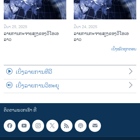
ມີນາ 25, 2025
ມີນາ 24, 2025
ລາຍການກະຈາຍສຽງຂອງວີໂອເອ
ລາຍການກະຈາຍສຽງຂອງວີໂອເອ
ລາວ
ລາວ
ເບິ່ງໝົດທຸກຕອນ
ເບິ່ງລາຍການທີວີ
ເບິ່ງລາຍການວິທະຍຸ
ຕິດຕາມພວກເຮົາ ທີ່