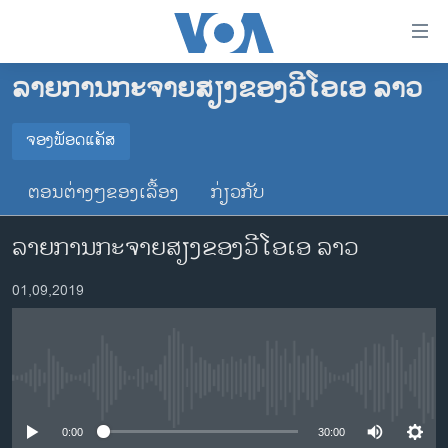
ລິ້ງ
ສຳຫລັບ
ເຂົ້າ
ລາຍການກະຈາຍສຽງຂອງວີໂອເອ ລາວ
ຫາ
ໂຮມເພຈ
ຂ້າມ
ລາວ
ຈອງພັອດແຄັສ
ຂ້າມ
ຈອງພັອດແຄັສ
ອາເມຣິກາ
ຂ້າມ
ຕອນຕ່າງໆຂອງເລື້ອງ
ກ່ຽວກັບ
ໄປ
ການເລືອກຕັ້ງ ປະທານາທີບໍດີ ສະຫະລັດ 2024
Spotify
ຫາ
ລາຍການກະຈາຍສຽງຂອງວີໂອເອ ລາວ
ຂ່າວ​ຈີນ
ຊອກ
ຄົ້ນ
ໂລກ
YouTube
01,09,2019
ເອເຊຍ
ຈອງ
ອິດສະຫຼະພາບດ້ານການຂ່າວ
No media source currently available
ຊີວິດຊາວລາວ
ຊຸມຊົນຊາວລາວ
0:00
30:00