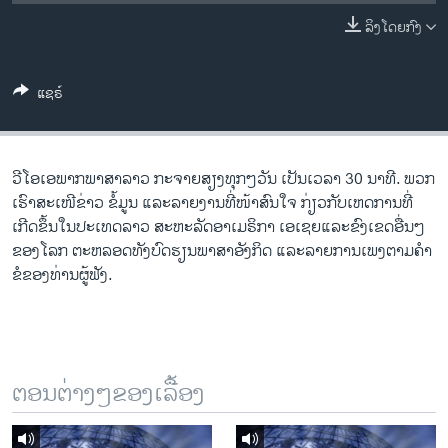
ວິທະຍາສາດ-ເທັກໂນໂລຈີ
ລິງໂດຍກົງ
ທຸລະກິດ
ພາສາອັງກິດ
ແຊຣ໌
ວີດີໂອ
ສຽງ
ວີ​ໂອ​ເອພາກ​ພາສາ​ລາວ​ ກະຈາຍສຽງ​ທຸກໆ​ວັນ ​ເປັນ​ເວລາ 30 ນາທີ. ພວກ​
ລາຍການກະຈາຍສຽງ
ເຮົາ​ສະ​ເໜີຂ່າວ ຂໍ້​ມູນ ​ແລະ​ລາຍ​ງານ​ທີ່​ໜ້າ​ສົນ​ໃຈ ກ່ຽວກັບ​​ເຫດການ​​ທີ່​
ຕິດຕາມພວກເຮົາ ທີ່
ເກີດ​ຂຶ້ນ​ໃນ​ປະ​ເທດ​ລາວ ສະຫະລັດ​ອ​າ​ເມ​ຣິ​ກາ ​ເອ​ເຊຍ​ແລະ​ຂົງເຂດ​ອື່ນໆ​
ລາຍງານ
ຂອງ​ໂລກ ຕະຫລອດ​ທັງ​ບົດຮຽນ​ພາສາ​ອັງກິດ ​ແລະ​ລາຍການ​ເພງ​ຕາມ​ຄຳ​
ຂໍ​ຂອງ​ທ່ານ​ຜູ້​ຟັງ.
ພາສາຕ່າງໆ
ຕອນຕ່າງໆຂອງເລື້ອງ