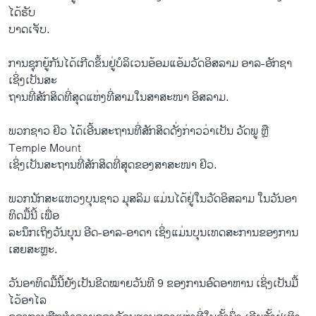
ໄດ້ຮັບ
ບາດເຈັບ.
ການ​ຊຸກ​ຍູ້​ກັນ​ໄດ້​ເກີດ​ຂຶ້ນ​ຢູ່​ບໍ​ລິ​ເວນ​ອ້ອມ​ແອ້ມ​ວັດ​ອິ​ສ​ລາມ ອາ​ລ-ອັກ​ຊາ
ເຊິ່ງ​ເປັນ​ສະ​
ຖານທີ່ສັກສິດທີ່ສຸດແຫ່ງທີ່ສາມໃນສາສະໜາ ອິສລາມ.
ພ​ວກ​ຊາ​ວ ຢິວ ໄດ້​ເອີ້ນ​ສະ​ຖານ​ທີ່​ສັກ​ສິດ​ດັ່ງ​ກ່າວ​ວ່າ​ເປັນ ວັດ​ພູ ຫຼື
Temple Mount
ເຊິ່ງເປັນສະຖານທີ່ສັກສິດທີ່ສຸດຂອງສາສະໜາ ຢິວ.
ພວກ​ນັກ​ສະ​ແຫວງ​ບຸນ​ຊາວ ມຸ​ສ​ລິມ ແມ່ນ​ໄດ້​ຢູ່​ໃນ​ວັດ​ອິ​ສ​ລາມ ໃນ​ວັນ​ອາ​
ທິດມື້ນີ້ ເພື່ອ
ລະນຶກເຖິງວັນບຸນ ອີດ-ອາລ-ອາດາ ເຊິ່ງແມ່ນບຸນເທດສະການຂອງການ
ເສຍສະຫຼະ.
ວັນ​ອາ​ທິດມື້ນີ້​ຍັງ​ເປັນ​ຂີດ​ໝາຍ​ວັນ​ທີ 9 ຂອງ​ການ​ອົດ​ອາ​ຫານ ເຊິ່ງ​ເປັນ​ມື້​
ໄວ້​ອາ​ໄລ​