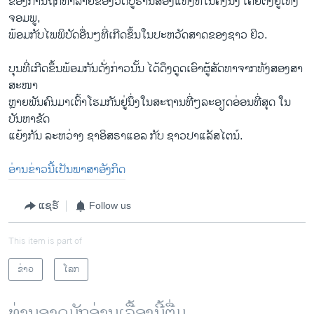
ຂອງການຖືກທຳລາຍຂອງວັດບູຮານສອງແຫ່ງທີ່ໃນຄັ້ງນຶ່ງ ເຄີຍຕັ້ງຢູ່ເທິງ
ຈອມພູ,
ພ້ອມກັບໄພພິບັດອື່ນໆທີ່ເກີດຂຶ້ນໃນປະຫວັດສາດຂອງຊາວ ຢິວ.
ບຸນ​ທີ່​ເກີດ​ຂຶ້ນ​ພ້ອມ​ກັນ​ດັ່ງ​ກ່າວ​ນັ້ນ ໄດ້​ດຶງ​ດູດ​ເອົາ​ຜູ້​ສັດ​ທາ​ຈາກ​ທັງ​ສອງ​ສາ​
ສະ​ໜາ
ຫຼາຍພັນຄົນມາເຕົ້າໂຮມກັນຢູ່ນຶ່ງໃນສະຖານທີ່ໆລະອຽດອ່ອນທີ່ສຸດ ໃນ
ບັນຫາຂັດ
ແຍ້ງກັນ ລະຫວ່າງ ຊາອິສຣາແອລ ກັບ ຊາວປາແລັສໄຕນ໌.
ອ່ານ​ຂ່າວນີ້​ເປັນ​ພາ​ສາ​ອັງ​ກິດ
ແຊຣ໌
Follow us
This item is part of
ຂ່າວ
ໂລກ
ທ່ານອາດມັກອ່ານເລື້ອງນີ້ຕື່ມ