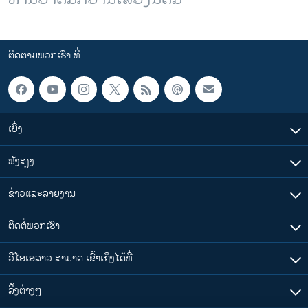
ຕິດຕາມພວກເຮົາ ທີ່
ເບິ່ງ
ຟັງສຽງ
ຂ່າວແລະລາຍງານ
ຕິດຕໍ່ພວກເຮົາ
ວີໂອເອລາວ ສາມາດ ເຂົ້າເຖິງໄດ້ທີ່
​ລິ້ງ​ຕ່າງໆ