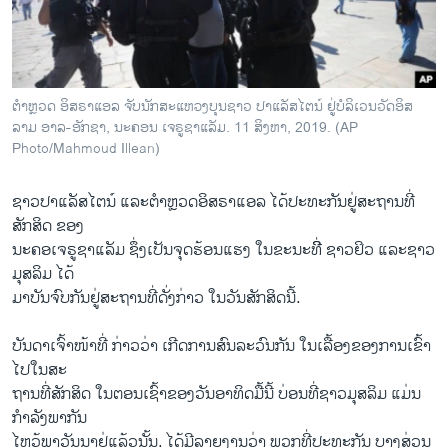
ວິທະຍາສາດ-ເທັກໂນໂລຈີ
ທຸລະກິດ
ພາສາອັງກິດ
ຕຳຫຼວດ ອິ​ສ​ຣາ​ແອ​ລ ຈັບ​ນັກ​ສະ​ແຫວງ​ບຸນ​ຊາວ ປາ​ແລັ​ສ​ໄຕ​ນ໌ ຢູ່​ບໍ​ລິ​ເວນວັດ​ອິ​ສ​
ວີດີໂອ
ລາມ ອາ​ລ-ອັກ​ຊາ, ນະ​ຄອນ ເຈ​ຣູ​ຊາ​ແລັມ. 11 ສິງ​ຫາ, 2019. (AP
Photo/Mahmoud Illean)
ສຽງ
ຊາວປາແລັສໄຕນ໌ ແລະຕຳຫຼວດອິສຣາແອລ ໄດ້ປະທະກັນຢູ່ສະຖານທີ່
ລາຍການກະຈາຍສຽງ
ຕິດຕາມພວກເຮົາ ທີ່
ສັກສິດ ຂອງ
ລາຍງານ
ນະຄອເຈຣູຊາແລັມ ຊຶ່ງເປັນຈຸດຮ້ອນແຮງ ໃນຂະນະທີີ່ ຊາວຢິວ ແລະຊາວ
ມຸສລິມ ໄດ້
ມາບັນຈົບກັນຢູ່ສະຖານທີ່ດັ່ງກ່າວ ໃນວັນສັກສິດນີ້.
ພາສາຕ່າງໆ
ບັນດາເຈົ້າໜ້າທີ່ ກ່າວວ່າ ເກີດການສົນລະວົນກັນ ໃນເລື້ອງຂອງການເຂົ້າ
ໄປໃນສະ
ຖານທີ່ສັກສິດ ໃນຕອນເຊົ້າຂອງວັນອາທິດມື້ນີ້ ບ່ອນທີ່ຊາວມຸສລິມ ແມ່ນ
ກຳລັງພາກັນ
ໄຫວ້ພາວັນນາຢູ່ແລ້ວນັ້ນ. ໄດ້ມີລາຍງານວ່າ ພວກທີ່ປະທະກັນ ບາງສ່ວນ