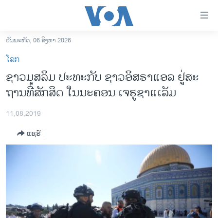
ລິ້ງ
ສຳຫລັບ
ເຂົ້າ
ວັນພະຫັດ, 06 ສິງຫາ 2026
ຫາ
ໂຮມເພຈ
ໂລກ
ຂ້າມ
ລາວ
ຊາວມຸ​ສ​ລິມ ປະ​ທະ​ກັບ ຊາວອິ​ສ​ຣາ​ແອ​ລ ຢູ່​ສະ​
ຂ້າມ
ອາເມຣິກາ
ຖານ​ທີ່​ສັກ​ສິດ​ ໃນ​ນະ​ຄອນ ເຈ​ຣູ​ຊາແເລັມ
ຂ້າມ
ໄປ
ການເລືອກຕັ້ງ ປະທານາທີບໍດີ ສະຫະລັດ 2024
ຫາ
11,08,2019
ຂ່າວ​ຈີນ
ຊອກ
ແຊຣ໌
ຄົ້ນ
ໂລກ
ເອເຊຍ
ອິດສະຫຼະພາບດ້ານການຂ່າວ
ຊີວິດຊາວລາວ
ຊຸມຊົນຊາວລາວ