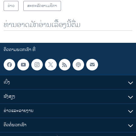
ຂ່າວ
ສະຫະລັດອາເມຣິກາ
ທ່ານອາດມັກອ່ານເລື້ອງນີ້ຕື່ມ
ຕິດຕາມພວກເຮົາ ທີ່
ເບິ່ງ
ຟັງສຽງ
ຂ່າວແລະລາຍງານ
ຕິດຕໍ່ພວກເຮົາ