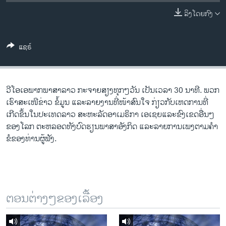
ວິທະຍາສາດ-ເທັກໂນໂລຈີ
ລິງໂດຍກົງ
ທຸລະກິດ
ພາສາອັງກິດ
ແຊຣ໌
ວີດີໂອ
ສຽງ
ວີ​ໂອ​ເອພາກ​ພາສາ​ລາວ​ ກະຈາຍສຽງ​ທຸກໆ​ວັນ ​ເປັນ​ເວລາ 30 ນາທີ. ພວກ​
ລາຍການກະຈາຍສຽງ
ເຮົາ​ສະ​ເໜີຂ່າວ ຂໍ້​ມູນ ​ແລະ​ລາຍ​ງານ​ທີ່​ໜ້າ​ສົນ​ໃຈ ກ່ຽວກັບ​​ເຫດການ​​ທີ່​
ຕິດຕາມພວກເຮົາ ທີ່
ເກີດ​ຂຶ້ນ​ໃນ​ປະ​ເທດ​ລາວ ສະຫະລັດ​ອ​າ​ເມ​ຣິ​ກາ ​ເອ​ເຊຍ​ແລະ​ຂົງເຂດ​ອື່ນໆ​
ລາຍງານ
ຂອງ​ໂລກ ຕະຫລອດ​ທັງ​ບົດຮຽນ​ພາສາ​ອັງກິດ ​ແລະ​ລາຍການ​ເພງ​ຕາມ​ຄຳ​
ຂໍ​ຂອງ​ທ່ານ​ຜູ້​ຟັງ.
ພາສາຕ່າງໆ
ຕອນຕ່າງໆຂອງເລື້ອງ