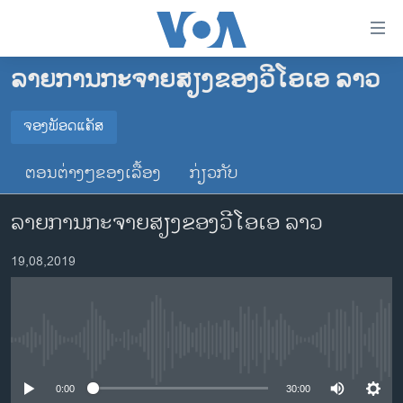
ລິ້ງ
ສຳຫລັບ
ເຂົ້າ
ລາຍການກະຈາຍສຽງຂອງວີໂອເອ ລາວ
ຫາ
ໂຮມເພຈ
ຂ້າມ
ລາວ
ຈອງພັອດແຄັສ
ຂ້າມ
ຈອງພັອດແຄັສ
ອາເມຣິກາ
ຂ້າມ
ຕອນຕ່າງໆຂອງເລື້ອງ
ກ່ຽວກັບ
ໄປ
ການເລືອກຕັ້ງ ປະທານາທີບໍດີ ສະຫະລັດ 2024
Spotify
ຫາ
ລາຍການກະຈາຍສຽງຂອງວີໂອເອ ລາວ
ຂ່າວ​ຈີນ
ຊອກ
ຄົ້ນ
ໂລກ
YouTube
19,08,2019
ເອເຊຍ
ຈອງ
ອິດສະຫຼະພາບດ້ານການຂ່າວ
No media source currently available
ຊີວິດຊາວລາວ
ຊຸມຊົນຊາວລາວ
0:00
30:00