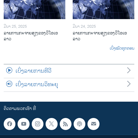
ມີນາ 25, 2025
ມີນາ 24, 2025
ລາຍການກະຈາຍສຽງຂອງວີໂອເອ
ລາຍການກະຈາຍສຽງຂອງວີໂອເອ
ລາວ
ລາວ
ເບິ່ງໝົດທຸກຕອນ
ເບິ່ງລາຍການທີວີ
ເບິ່ງລາຍການວິທະຍຸ
ຕິດຕາມພວກເຮົາ ທີ່