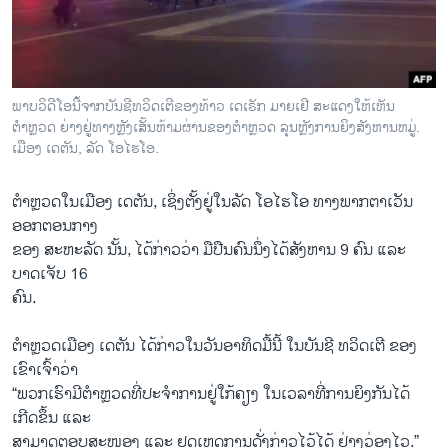
ວິທະຍາສາດ-ເທັກໂນໂລຈີ
ທຸລະກິດ
ພາສາອັງກິດ
ພາບ​ວິ​ດີ​ໂອນີ້​ຈາກ​ບັນ​ຊີ​ທວິດ​ເຕີ​ຂອງ​ທ້າວ ເດ​ເຣັກ ມາຍ​ເຢີ ສະ​ແດງ​ໃຫ້​ເຫັນ​
ວີດີໂອ
ຕຳຫຼວດ ຍ່າງ​ຢູ່​ທາງຫຼັງ​ເສັ້ນ​ຫ້າມ​ຜ່ານ​ຂອງ​ຕຳຫຼວດ ລຸນຫຼັງ​ການ​ຍິງ​ສັ​ງຫານ​ຫມູ່.
ເມືອງ ເດ​ຕັນ, ລັດ ໂອ​ໄຮ​ໂອ.
ສຽງ
ຕຳຫຼວດ​ໃນ​ເມືອງ ເດ​ຕັນ, ເຊິ່ງ​ຕັ້ງ​ຢູ່​ໃນ​ລັດ ໂອ​ໄຮ​ໂອ ທາງ​ພາກ​ຕາ​ເວັນ​
ລາຍການກະຈາຍສຽງ
ຕິດຕາມພວກເຮົາ ທີ່
ອອກ​ຕອນ​ກາງ
ລາຍງານ
ຂອງ ສະຫະລັດ ນັ້ນ, ໄດ້ກ່າວວ່າ ມືປືນຄົນນຶ່ງໄດ້ສັງຫານ 9 ຄົນ ແລະ
ບາດເຈັບ 16
ຄົນ.
ພາສາຕ່າງໆ
ຕຳຫຼວດ​ເມືອງ ເດ​ຕັນ ໄດ້​ກ່າວ​ໃນ​ວັນ​ອາ​ທິດມື້ນີ້ ​ໃນບັນ​ຊີ ​ທວິດ​ເຕີ ​ຂອງ​
ເຂົາ​ເຈົ້າວ່າ
“ພວກເຮົາມີຕຳຫຼວດທີ່ປະຈຳການຢູ່ໃກ້ຄຽງ ໃນເວລາທີ່ການຍິງກັນໄດ້
ເກີດຂຶ້ນ ແລະ
ສາມາດຕອບສະໜອງ ແລະ ຢຸດເຫດການດັ່ງກ່າວໄວ້ໄດ້ ຢ່າງວ່ອງໄວ.”