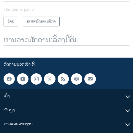
This item is part of
ຂ່າວ
ສະຫະລັດອາເມຣິກາ
ທ່ານອາດມັກອ່ານເລື້ອງນີ້ຕື່ມ
ຕິດຕາມພວກເຮົາ ທີ່
ເບິ່ງ
ຟັງສຽງ
ຂ່າວແລະລາຍງານ