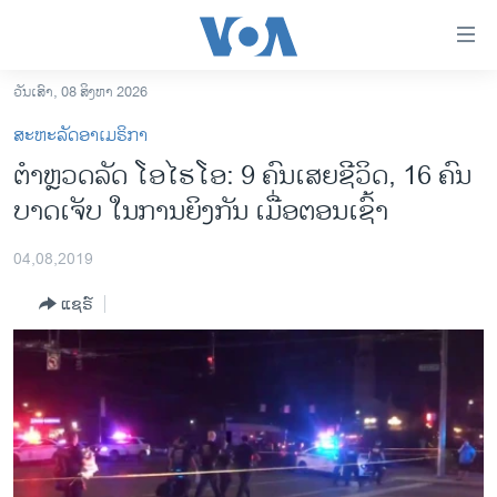
ລິ້ງ
ສຳຫລັບ
ເຂົ້າ
ວັນເສົາ, 08 ສິງຫາ 2026
ຫາ
ໂຮມເພຈ
ສະຫະລັດອາເມຣິກາ
ຂ້າມ
ລາວ
ຕຳຫຼວດລັດ ໂອ​ໄຮ​ໂອ: 9 ຄົນ​ເສຍ​ຊີ​ວິດ, 16 ຄົນ
ຂ້າມ
ອາເມຣິກາ
ບາດ​ເຈັບ ໃນ​ການ​​ຍິງ​ກັນ ​ເມື່ອ​ຕອນ​ເຊົ້າ
ຂ້າມ
ໄປ
ການເລືອກຕັ້ງ ປະທານາທີບໍດີ ສະຫະລັດ 2024
ຫາ
04,08,2019
ຂ່າວ​ຈີນ
ຊອກ
ແຊຣ໌
ຄົ້ນ
ໂລກ
ເອເຊຍ
ອິດສະຫຼະພາບດ້ານການຂ່າວ
ຊີວິດຊາວລາວ
ຊຸມຊົນຊາວລາວ