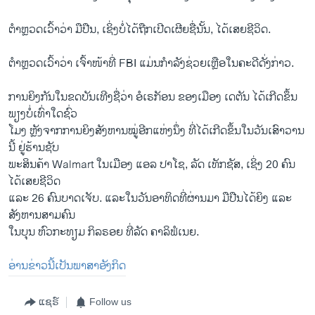
ຕຳຫຼວດ​ເວົ້າ​ວ່າ ມື​ປືນ, ເຊິ່ງບໍ່​ໄດ້​ຖືກ​ເປີດ​ເຜີຍ​ຊື່​ນັ້ນ, ໄດ້​ເສຍ​ຊີ​ວິດ.
ຕຳຫຼວດ​ເວົ້າ​ວ່າ ເຈົ້າໜ້າທີ່ FBI ແມ່ນ​ກຳ​ລັງ​ຊ່ວຍ​ເຫຼືອ​ໃນ​ຄະ​ດີ​ດັ່ງ​ກ່າວ.
ການ​ຍິງ​ກັນ​ໃນ​ຂດບັນ​ເທີງຊື່ວ່າ ອໍ​ເຣ​ກັອນ ຂອງ​ເມືອງ ເດ​ຕັນ ໄດ້​ເກີດ​ຂຶ້ນ​
ພຽງ​ບໍ່​ເທົ່າ​ໃດ​ຊົ່ວ
ໂມງ ຫຼັງຈາກການຍິງສັງຫານໝູ່ອີກແຫ່ງນຶ່ງ ທີ່ໄດ້ເກີດຂຶ້ນໃນວັນເສົາວານ
ນີ້ ຢູ່ຮ້ານຊັບ
ພະສິນຄ້າ Walmart ໃນເມືອງ ແອລ ປາໂຊ, ລັດ ເທັກຊັສ, ເຊິ່ງ 20 ຄົນ
ໄດ້ເສຍຊີວິດ
ແລະ 26 ຄົນບາດເຈັບ. ແລະໃນວັນອາທິດທີ່ຜ່ານມາ ມືປືນໄດ້ຍິງ ແລະ
ສັງຫານສາມຄົນ
ໃນບຸນ ຫົວກະທຽມ ກິລຣອຍ ທີ່ລັດ ຄາລິຟໍເນຍ.
ອ່ານ​ຂ່າວນີ້​ເປັນ​ພາ​ສາ​ອັງ​ກິດ
ແຊຣ໌
Follow us