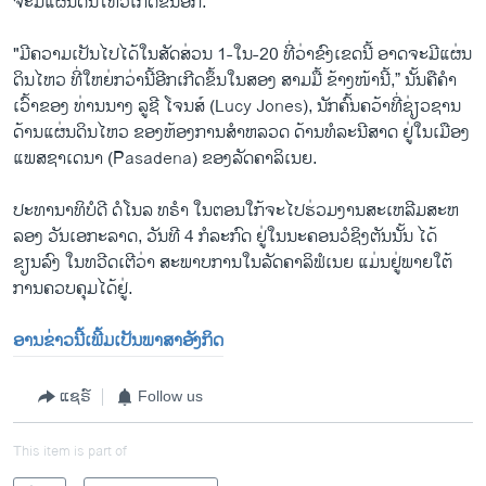
ຈະ​ມີ​ແຜ່ນ​ດິນ​ໄຫວເກີດ​ຂຶ້ນ​ອີກ.
"ມີ​ຄວາມ​ເປັນ​ໄປ​ໄດ້ໃນ​ສັດ​ສ່ວນ 1-ໃນ-20 ທີ່​ວ່າ​ຂົງ​ເຂດນີ້ ອາດ​ຈະ​ມີ​ແຜ່ນ​
ດິນ​ໄຫວ​ ທີ່​ໃຫຍ່ກວ່ານີ້​ອີກ​ເກີດ​ຂຶ້ນ​ໃນສອງ ສາມມື້ ຂ້າງ​ໜ້ານີ້,” ນັ້ນ​ຄື​ຄຳ​
ເວົ້າ​ຂອງ ທ່ານ​ນາງ ລູ​ຊີ ໂຈນ​ສ໌ (Lucy Jones), ນັກ​ຄົ້ນ​ຄວ້າ​ທີ່​ຊ່ຽວ​ຊານ
ດ້ານ​ແຜ່ນ​ດິນ​ໄຫວ ຂອງ​ຫ້ອງ​ການ​ສຳ​ຫລວດ ​ດ້ານທໍ​ລະ​ນີ​ສາດ ຢູ່ໃນ​ເມືອງ
ແພ​ສ​ຊາ​ເດ​ນາ (Pasadena) ຂອງ​ລັດ​ຄາ​ລິ​ເນຍ.
ປະ​ທາ​ນາ​ທິ​ບໍ​ດີ ດໍ​ໂນ​ລ ທ​ຣຳ ໃນ​ຕອນ​ໃກ້​ຈະ​ໄປ​ຮ່ວມ​ງານ​ສະ​ເຫລີມສະ​ຫ
ລອງ ວັນ​ເອ​ກະ​ລາດ, ວັນທີ 4 ກໍ​ລະ​ກົດ ຢູ່​ໃນ​ນະ​ຄອນ​ວໍ​ຊິງ​ຕັນນັ້ນ ໄດ້​
ຂຽນ​ລົງ ໃນ​ທວີດ​ເຕີ​ວ່າ ສະ​ພາບ​ການ​ໃນ​ລັດ​ຄາ​ລິ​ຟໍ​ເນຍ ​ແມ່ນຢູ່ພາຍ​ໃຕ້​
ການ​ຄວບ​ຄຸມ​ໄດ້ຢູ່.
ອານ​ຂ່າວນີ້​ເພີ້ມ​ເປັນ​ພາ​ສາ​ອັງ​ກິດ
ແຊຣ໌
Follow us
This item is part of