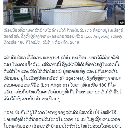
ວິທະຍາສາດ-ເທັກໂນໂລຈີ
ທຸລະກິດ
ພາສາອັງກິດ
ເຮື​ອນ​ນ້ອຍທີ່​ສາ​ມາດຍົກ​ຍ້າຍ​ໃສ່ລົດໄປ​ໄດ້ ​ຖືກແຜ່ນ​ດິນ​ໄຫວ ທຳ​ລາຍ​ຢູ່​ໃນ​ເມືອງຣີ​
ວີດີໂອ
ສ​ແຄ​ຣັສ​ທ໌, ຊຶ່ງ​ຕັ້ງ​ຢູ່​ຫ່າງ​ຈາກ​ນະ​ຄອນລອ​ສ​ແອນ​ເຈີ​ລິ​ສ (Los Angeles) ໄປ​ທາງ​
ທິດ​ເໜືອ 180 ກິ​ໂລ​ແມັດ, ວັນ​ທີ 4 ກໍ​ລະ​ກົດ, 2019
ສຽງ
ແຜ່ນ​ດິນ​ໄຫວ ທີ່​ມີ​ຄວາມ​ແຮງ 6.4 ໄດ້​ສັ່ນ​ສະ​ເທືອນ ພາກ​ໃ​ຕ້​ລັດ​ຄາ​ລິ​ຟໍ​
ລາຍການກະຈາຍສຽງ
ຕິດຕາມພວກເຮົາ ທີ່
ເນຍ ໃນ​ຕອນ​ເຊົ້າວັນ​ພະ​ຫັດ​ວານນີ້ ຊຶ່ງ​ເຮັດ​ໃຫ້​ຄົນ​ທີ່​ອາ​ໄສ​ຢູ່​ໃນ​ເຂດນັ້ນ
ລາຍງານ
ຕື່ນ​ຕົກ​ໃຈ ແລະ​ເຮັດ​ໃຫ້​ເກີດ​ໄຟ​ໄໝ້ ຢູ່ຫລາຍ​ແຫ່ງ ແລະມີຄົນ​ບາດ​ເຈັບ​
ເລັກ​ນ້ອຍ ຢູ່​ໃນ​ເມືອງຣີ​ສ​ແຄ​ຣັສ​ທ໌ (Ridgecrest), ຊຶ່ງ​ຕັ້ງ​ຢູ່​ຫ່າງ​ຈາກ​ນະ​
ຄອນລອ​ສ​ແອນ​ເຈີ​ລິ​ສ (Los Angeles) ໄປ​ທາງ​ທິດ​ເໜືອ 180 ກິ​ໂລ​
ພາສາຕ່າງໆ
ແມັດ. ແຜ່ນ​ດິນ​ໄຫວ​ໃນ​ລະ​ດັບ​ຄ່ອຍໆທີ່​ເກີດ​ຂຶ້ນ​ຕາມ​ພາຍ​ຫລັງກໍ​ຍັງ​ສືບ​ຕໍ່​
ເຮັດ​ໃຫ້​ຂົງ​ເຂດນັ້ນ ສັ່ນ​ສະ​ເທືອນ​ຢູ່.
ຫລາຍ​ພັນ​ຄົນ​ທີ່​ຢູ່​ໃກ້​ເຂດ​ໃຈ​ກາງຂອງ​ແຜ່ນ​ດິນ​ໄຫວນັ້ນ ບໍ່​ມີ​ໄຟຟ້າ​ໃຊ້
ພາຍ​ຫລັງ​ທີ່​ໄດ້​ເກີດແຜ່ນ​ດິນ​ໄຫວໃນເວ​ລາ 10:33 ໂມງ​ເຊົ້າ​ ຕາມ​ເວ​ລາ​
ໃນ​ທ້ອງ​ຖິ່ນແລະ ​ເຮືອນ​ຫ​ລັງ​ນຶ່ງ​ແມ່ນໄດ້ຖືກ​ໄຟ​ໄໝ້​ໄປ​ສ່ວນ​ໃດ​ສ່ວນ​ນຶ່ງ.