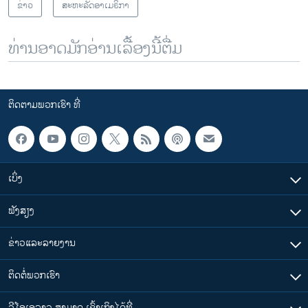
ຂ່າວ
ສະຫະລັດອາເມຣິກາ
ທ່ານອາດມັກອ່ານເລື້ອງນີ້ຕື່ມ
ຕິດຕາມພວກເຮົາ ທີ່
ເບິ່ງ
ຟັງສຽງ
ຂ່າວແລະລາຍງານ
ຕິດຕໍ່ພວກເຮົາ
ວີໂອເອລາວ ສາມາດ ເຂົ້າເຖິງໄດ້ທີ່