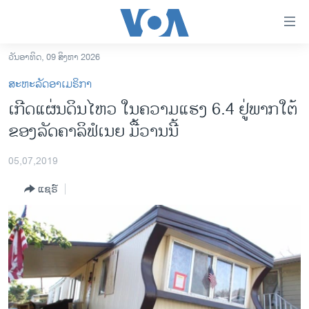
ລິ້ງ
ສຳຫລັບ
ເຂົ້າ
ວັນອາທິດ, 09 ສິງຫາ 2026
ຫາ
ໂຮມເພຈ
ສະຫະລັດອາເມຣິກາ
ຂ້າມ
ລາວ
ເກີດແຜ່ນ​ດິນ​ໄຫວ ໃນ​ຄວາມ​ແຮງ 6.4 ຢູ່​ພາກ​ໃຕ້​
ຂ້າມ
ອາເມຣິກາ
ຂອງ​ລັດຄາ​ລິ​ຟໍ​ເນຍ ມື້​ວານນີ້
ຂ້າມ
ໄປ
ການເລືອກຕັ້ງ ປະທານາທີບໍດີ ສະຫະລັດ 2024
ຫາ
05,07,2019
ຂ່າວ​ຈີນ
ຊອກ
ແຊຣ໌
ຄົ້ນ
ໂລກ
ເອເຊຍ
ອິດສະຫຼະພາບດ້ານການຂ່າວ
ຊີວິດຊາວລາວ
ຊຸມຊົນຊາວລາວ