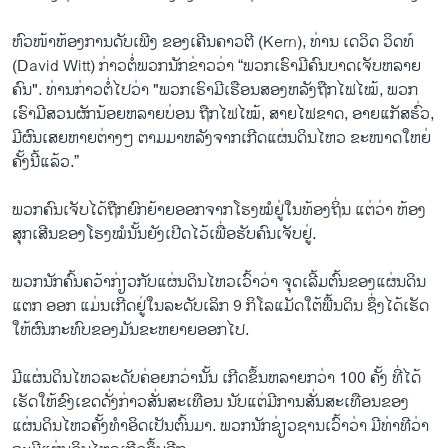
ຫົວ​ໜ້າ​ຫ້ອງ​ການ​ດັບ​ເພີງ ຂອງເຄີນຄາວ​ຕີ (Kern), ທ່ານ ເດ​ວິດ ວິດ​ທ໌
(David Witt) ກ່າວ​ຕໍ່​ພວກ​ນັກ​ຂ່າວ​ວ່າ “ພວກ​ເຮົາ​ມີ​ຄົນ​ບາດ​ເຈັບ​ຫລາຍ​
ຄົນ". ທ່ານ​ກ່າວ​ຕໍ່​ໄປ​ວ່າ "ພວກ​ເຮົາ​ມີ​ເຮືອນ​ສອງ​ຫລັງ​ຖືກ​ໄຟ​ໄໝ້, ພວກ​
ເຮົາ​ມີສວນ​ຜັກ​ນ້ອຍຫລາຍ​ບ່ອນ ​ຖືກ​ໄຟ​ໄໝ້, ສາຍ​ໄຟ​ຂາດ, ອາຍ​ແກັ​ສ​ຮົ່ວ,
ມີ​ຜົນ​ເສຍ​ຫາຍ​ຕ່າງໆ ​ຕາມ​ມາຫລັງ​ຈາກ​ເກີດແຜ່ນ​ດິນ​ໄຫວ ຂະ​ໜາດໃຫຍ່
ຄັ້ງນີ້​ແລ້ວ.”
ພວກ​ຄົນ​ເຈັບ​ໄດ້​ຖືກ​ຍົກ​ຍ້າຍອອກ​ຈາກ​ໂຮງໝໍ​ຢູ່​ໃນ​ທ້ອງ​ຖິ່ນ ແຕ່​ວ່າ ຫ້ອງ​
ສຸກ​ເສີນ​ຂອງ​ໂຮງ​ໝໍ​ນັ້ນ​ຍັງ​ເປີດ​ໄວ້​ເພື່ອ​ຮັບ​ຄົນ​ເຈັບ​ຢູ່.
ພວກນັກ​ຄົ້ນ​ຄວ້າ​ກ່ຽວ​ກັບ​ແຜ່ນ​ດິນ​ໄຫວ​ເວົ້າ​ວ່າ ຈຸດ​ເລີ້ມ​ຕົ້ນ​ຂອງ​ແຜ່ນ​ດິນ​
ແຕກ ອອກ ແມ່ນ​ເກີດ​ຢູ່ໃນ​ລະ​ດັບເລິກ 9 ກິ​ໂລ​ແມັດໃຕ້​ພື້ນ​ດິນ ຊຶ່ງ​ໄດ້ເຮັດ​
ໃຫ້ຜົນ​ກະ​ທົບຂອງ​ມັນຂະ​ຫຍາຍ​ອອກໄປ.
ມີ​ແຜ່ນ​ດິນ​ໄຫວ​ລະ​ດັບ​ຄ່ອຍກວ່ານັ້ນ ເກີດ​ຂຶ້ນ​ຫລາຍກວ່າ 100 ຄັ້ງ ທີ່​ໄດ້​
ເຮັດ​ໃຫ້​ຂົງ​ເຂດດັ່ງ​ກ່າວສັ່ນ​ສະ​ເທືອນ ນັບ​ແຕ່ມີ​ການ​ສັ່ນ​ສະ​ເທືອນ​ຂອງ​
ແຜ່ນ​ດິນ​ໄຫວ​ຄັ້ງ​ທຳ​ອິດເປັນ​ຕົ້ນ​ມາ. ພວກ​ນັກ​ຊ່ຽວ​ຊານເວົ້າ​ວ່າ ມີ​ທ່າ​ທີ​ວ່າ ​