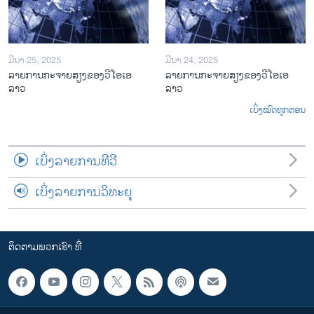
ມີນາ 25, 2025
ມີນາ 24, 2025
ລາຍການກະຈາຍສຽງຂອງວີໂອເອ
ລາຍການກະຈາຍສຽງຂອງວີໂອເອ
ລາວ
ລາວ
ເບິ່ງໝົດທຸກຕອນ
ເບິ່ງລາຍການທີວີ
ເບິ່ງລາຍການວິທະຍຸ
ຕິດຕາມພວກເຮົາ ທີ່