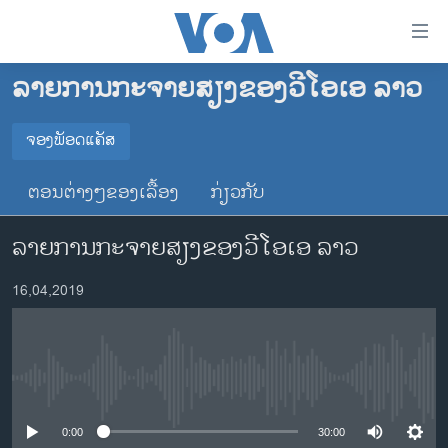
ລິ້ງ
ສຳຫລັບ
ເຂົ້າ
ລາຍການກະຈາຍສຽງຂອງວີໂອເອ ລາວ
ຫາ
ໂຮມເພຈ
ຂ້າມ
ລາວ
ຈອງພັອດແຄັສ
ຂ້າມ
ຈອງພັອດແຄັສ
ອາເມຣິກາ
ຂ້າມ
ຕອນຕ່າງໆຂອງເລື້ອງ
ກ່ຽວກັບ
ໄປ
ການເລືອກຕັ້ງ ປະທານາທີບໍດີ ສະຫະລັດ 2024
Spotify
ຫາ
ລາຍການກະຈາຍສຽງຂອງວີໂອເອ ລາວ
ຂ່າວ​ຈີນ
ຊອກ
ຄົ້ນ
ໂລກ
YouTube
16,04,2019
ເອເຊຍ
ຈອງ
ອິດສະຫຼະພາບດ້ານການຂ່າວ
No media source currently available
ຊີວິດຊາວລາວ
ຊຸມຊົນຊາວລາວ
0:00
30:00