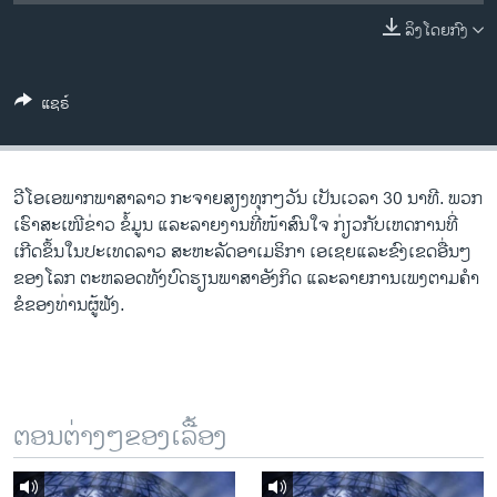
ວິທະຍາສາດ-ເທັກໂນໂລຈີ
ລິງໂດຍກົງ
ທຸລະກິດ
ພາສາອັງກິດ
ແຊຣ໌
ວີດີໂອ
ສຽງ
ວີ​ໂອ​ເອພາກ​ພາສາ​ລາວ​ ກະຈາຍສຽງ​ທຸກໆ​ວັນ ​ເປັນ​ເວລາ 30 ນາທີ. ພວກ​
ລາຍການກະຈາຍສຽງ
ເຮົາ​ສະ​ເໜີຂ່າວ ຂໍ້​ມູນ ​ແລະ​ລາຍ​ງານ​ທີ່​ໜ້າ​ສົນ​ໃຈ ກ່ຽວກັບ​​ເຫດການ​​ທີ່​
ຕິດຕາມພວກເຮົາ ທີ່
ເກີດ​ຂຶ້ນ​ໃນ​ປະ​ເທດ​ລາວ ສະຫະລັດ​ອ​າ​ເມ​ຣິ​ກາ ​ເອ​ເຊຍ​ແລະ​ຂົງເຂດ​ອື່ນໆ​
ລາຍງານ
ຂອງ​ໂລກ ຕະຫລອດ​ທັງ​ບົດຮຽນ​ພາສາ​ອັງກິດ ​ແລະ​ລາຍການ​ເພງ​ຕາມ​ຄຳ​
ຂໍ​ຂອງ​ທ່ານ​ຜູ້​ຟັງ.
ພາສາຕ່າງໆ
ຕອນຕ່າງໆຂອງເລື້ອງ