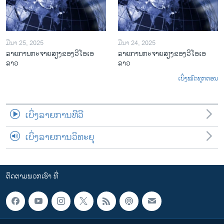
ມີນາ 25, 2025
ມີນາ 24, 2025
ລາຍການກະຈາຍສຽງຂອງວີໂອເອ
ລາຍການກະຈາຍສຽງຂອງວີໂອເອ
ລາວ
ລາວ
ເບິ່ງໝົດທຸກຕອນ
ເບິ່ງລາຍການທີວີ
ເບິ່ງລາຍການວິທະຍຸ
ຕິດຕາມພວກເຮົາ ທີ່