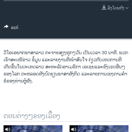
ວິທະຍາສາດ-ເທັກໂນໂລຈີ
ລິງໂດຍກົງ
ທຸລະກິດ
ພາສາອັງກິດ
ແຊຣ໌
ວີດີໂອ
ສຽງ
ວີ​ໂອ​ເອພາກ​ພາສາ​ລາວ​ ກະຈາຍສຽງ​ທຸກໆ​ວັນ ​ເປັນ​ເວລາ 30 ນາທີ. ພວກ​
ລາຍການກະຈາຍສຽງ
ເຮົາ​ສະ​ເໜີຂ່າວ ຂໍ້​ມູນ ​ແລະ​ລາຍ​ງານ​ທີ່​ໜ້າ​ສົນ​ໃຈ ກ່ຽວກັບ​​ເຫດການ​​ທີ່​
ຕິດຕາມພວກເຮົາ ທີ່
ເກີດ​ຂຶ້ນ​ໃນ​ປະ​ເທດ​ລາວ ສະຫະລັດ​ອ​າ​ເມ​ຣິ​ກາ ​ເອ​ເຊຍ​ແລະ​ຂົງເຂດ​ອື່ນໆ​
ລາຍງານ
ຂອງ​ໂລກ ຕະຫລອດ​ທັງ​ບົດຮຽນ​ພາສາ​ອັງກິດ ​ແລະ​ລາຍການ​ເພງ​ຕາມ​ຄຳ​
ຂໍ​ຂອງ​ທ່ານ​ຜູ້​ຟັງ.
ພາສາຕ່າງໆ
ຕອນຕ່າງໆຂອງເລື້ອງ