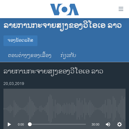
ລິ້ງ
ສຳຫລັບ
ເຂົ້າ
ລາຍການກະຈາຍສຽງຂອງວີໂອເອ ລາວ
ຫາ
ໂຮມເພຈ
ຂ້າມ
ລາວ
ຈອງພັອດແຄັສ
ຂ້າມ
ຈອງພັອດແຄັສ
ອາເມຣິກາ
ຂ້າມ
ຕອນຕ່າງໆຂອງເລື້ອງ
ກ່ຽວກັບ
ໄປ
ການເລືອກຕັ້ງ ປະທານາທີບໍດີ ສະຫະລັດ 2024
Spotify
ຫາ
ລາຍການກະຈາຍສຽງຂອງວີໂອເອ ລາວ
ຂ່າວ​ຈີນ
ຊອກ
ຄົ້ນ
ໂລກ
YouTube
20,03,2019
ເອເຊຍ
ຈອງ
ອິດສະຫຼະພາບດ້ານການຂ່າວ
No media source currently available
ຊີວິດຊາວລາວ
ຊຸມຊົນຊາວລາວ
0:00
30:00