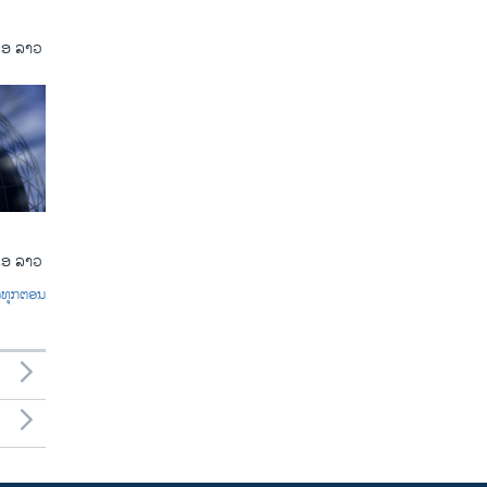
ເອ ລາວ
ເອ ລາວ
ົດທຸກຕອນ