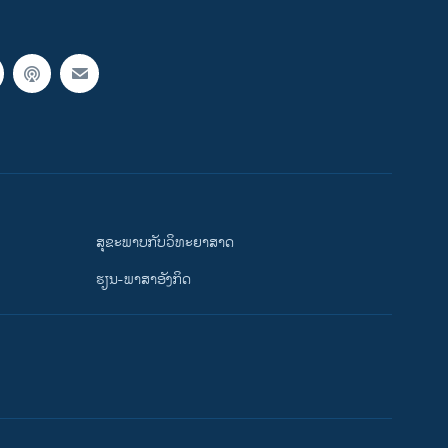
ສຸຂະພາບກັບວິທະຍາສາດ
ຮຽນ-ພາສາອັງກິດ