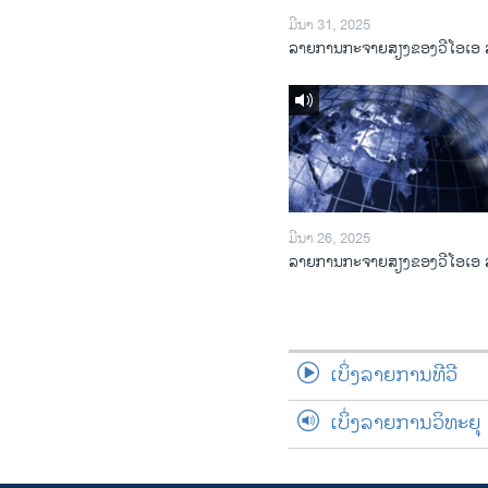
ມີນາ 31, 2025
ລາຍການກະຈາຍສຽງຂອງວີໂອເອ 
ມີນາ 26, 2025
ລາຍການກະຈາຍສຽງຂອງວີໂອເອ 
ເບິ່ງລາຍການທີວີ
ເບິ່ງລາຍການວິທະຍຸ