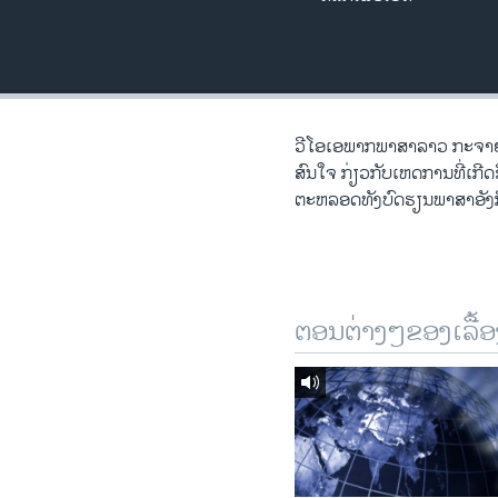
ວິທະຍາສາດ-ເທັກໂນໂລຈີ
ທຸລະກິດ
ພາສາອັງກິດ
ວີດີໂອ
ວີ​ໂອ​ເອພາກ​ພາສາ​ລາວ​ ກະຈາຍສຽ
ສົນ​ໃຈ ກ່ຽວກັບ​​ເຫດການ​​ທີ່​ເກ
ສຽງ
ຕະຫລອດ​ທັງ​ບົດຮຽນ​ພາສາ​ອັງກິ
ລາຍການກະຈາຍສຽງ
ລາຍງານ
ຕອນຕ່າງໆຂອງເລື້ອ