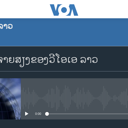
ລາວ
ຈອງພັອດແຄັສ
າຍສຽງຂອງວີໂອເອ ລາວ
Apple Podcasts
Spotify
YouTube
No media source currently availa
0:00
ຈອງ