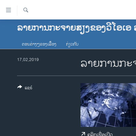
ລິ້ງ
ສຳຫລັບ
ເຂົ້າ
ຄົ້ນຫາ
ລາຍການກະຈາຍສຽງຂອງວີໂອເອ 
ໂຮມເພຈ
ຫາ
ລາວ
ຂ້າມ
ຕອນຕ່າງໆຂອງເລື້ອງ
ກ່ຽວກັບ
ຂ້າມ
ອາເມຣິກາ
ຂ້າມ
ລາຍການກະຈ
ການເລືອກຕັ້ງ ປະທານາທີບໍດີ ສະຫະລັດ
17,02,2019
ໄປ
2024
ຫາ
ຂ່າວ​ຈີນ
ຊອກ
ຄົ້ນ
ໂລກ
ແຊຣ໌
ເອເຊຍ
ອິດສະຫຼະພາບດ້ານການຂ່າວ
ຊີວິດຊາວລາວ
ຊຸມຊົນຊາວລາວ
ຄລິກເພື່ອເປີດ