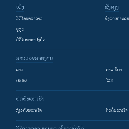
ເບິ່ງ
ຟັງສຽງ
ວີດີໂອພາສາລາວ
ຟັງລາຍການຂອງ
ຢູທູບ
ວີດີໂອພາສາອັງກິດ
ຂ່າວແລະລາຍງານ
ລາວ
ອາເມຣິກາ
ເອເຊຍ
ໂລກ
ຕິດຕໍ່ພວກເຮົາ
ກ່ຽວກັບພວກເຮົາ
ຕິດຕໍ່ພວກເຮົາ