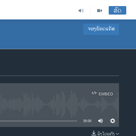
ສົດ
ຈອງພັອດແຄັສ
EMBED
ble
30:00
ລິງໂດຍກົງ