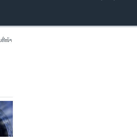
EMBED
ີ່​ໜ້າ​