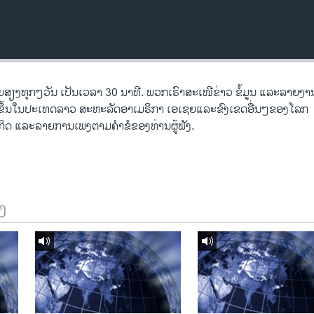
ງ​ທຸກໆ​ວັນ ​ເປັນ​ເວລາ 30 ນາທີ. ພວກ​ເຮົາ​ສະ​ເໜີຂ່າວ ຂໍ້​ມູນ ​ແລະ​ລາຍ​ງານ​ທ
ີດ​ຂຶ້ນ​ໃນ​ປະ​ເທດ​ລາວ ສະຫະລັດ​ອ​າ​ເມ​ຣິ​ກາ ​ເອ​ເຊຍ​ແລະ​ຂົງເຂດ​ອື່ນໆ​ຂອງ​ໂລກ
ດ ​ແລະ​ລາຍການ​ເພງ​ຕາມ​ຄຳ​ຂໍ​ຂອງ​ທ່ານ​ຜູ້​ຟັງ.
ງ