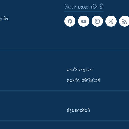
ຕິດຕາມພວກເຮົາ ທີ່
ເຮົາ
ລາວໃນຕ່າງແດນ
ທຸລະກິດ-ເທັກໂນໂລຈີ
ຟັງພອດແຄັສຕ໌