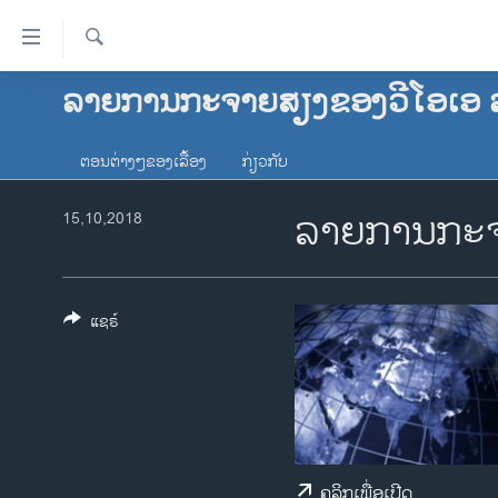
ລິ້ງ
ສຳຫລັບ
ເຂົ້າ
ຄົ້ນຫາ
ລາຍການກະຈາຍສຽງຂອງວີໂອເອ 
ໂຮມເພຈ
ຫາ
ລາວ
ຂ້າມ
ຕອນຕ່າງໆຂອງເລື້ອງ
ກ່ຽວກັບ
ຂ້າມ
ອາເມຣິກາ
ຂ້າມ
ລາຍການກະຈ
ການເລືອກຕັ້ງ ປະທານາທີບໍດີ ສະຫະລັດ
15,10,2018
ໄປ
2024
ຫາ
ຂ່າວ​ຈີນ
ຊອກ
ຄົ້ນ
ໂລກ
ແຊຣ໌
ເອເຊຍ
ອິດສະຫຼະພາບດ້ານການຂ່າວ
ຊີວິດຊາວລາວ
ຊຸມຊົນຊາວລາວ
ຄລິກເພື່ອເປີດ