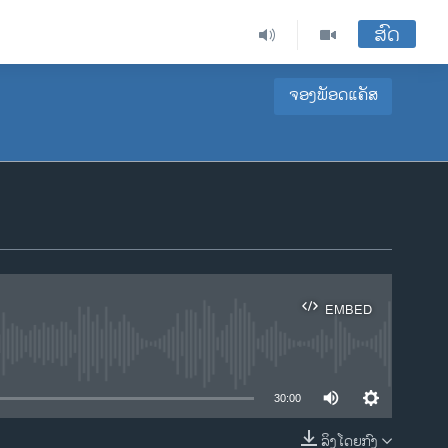
ສົດ
ຈອງພັອດແຄັສ
EMBED
ble
30:00
ລິງໂດຍກົງ