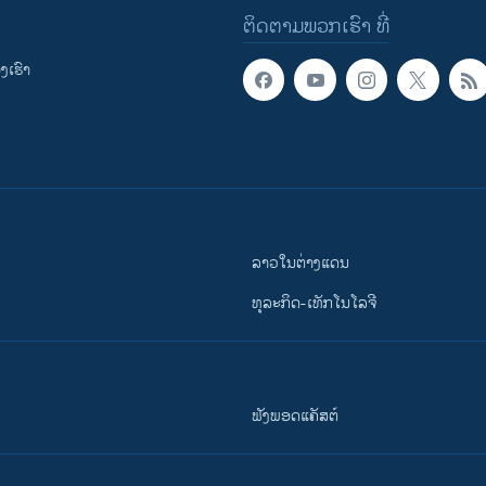
ຕິດຕາມພວກເຮົາ ທີ່
ເຮົາ
ລາວໃນຕ່າງແດນ
ທຸລະກິດ-ເທັກໂນໂລຈີ
ຟັງພອດແຄັສຕ໌