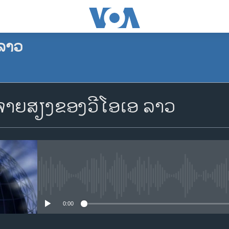
ລາວ
ຈອງພັອດແຄັສ
າຍສຽງຂອງວີໂອເອ ລາວ
Apple Podcasts
Spotify
YouTube
No media source currently availa
0:00
ຈອງ