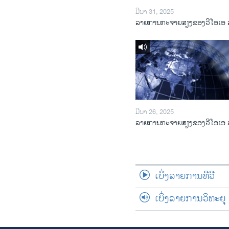
ມີນາ 31, 2025
ລາຍການກະຈາຍສຽງຂອງວີໂອເອ 
ມີນາ 26, 2025
ລາຍການກະຈາຍສຽງຂອງວີໂອເອ 
ເບິ່ງລາຍການທີວີ
ເບິ່ງລາຍການວິທະຍຸ