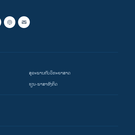
ສຸຂະພາບກັບວິທະຍາສາດ
ຮຽນ-ພາສາອັງກິດ