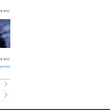
ເອ ລາວ
ເອ ລາວ
ົດທຸກຕອນ