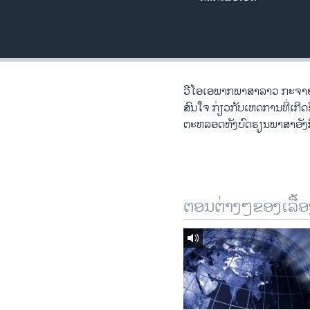
ວິທະຍາສາດ-ເທັກໂນໂລຈີ
ທຸລະກິດ
ພາສາອັງກິດ
ວີດີໂອ
ວີ​ໂອ​ເອພາກ​ພາສາ​ລາວ​ ກະຈາຍສຽ
ສົນ​ໃຈ ກ່ຽວກັບ​​ເຫດການ​​ທີ່​ເກ
ສຽງ
ຕະຫລອດ​ທັງ​ບົດຮຽນ​ພາສາ​ອັງກິ
ລາຍການກະຈາຍສຽງ
ລາຍງານ
ຕອນຕ່າງໆຂອງເລື້ອ