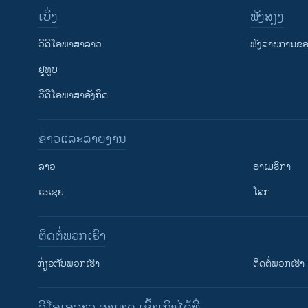
ເບິ່ງ
ຟັງສຽງ
ວີດີໂອພາສາລາວ
ຟັງລາຍການຂອງ
ຢູທູບ
ວີດີໂອພາສາອັງກິດ
ຂ່າວແລະລາຍງານ
ລາວ
ອາເມຣິກາ
ເອເຊຍ
ໂລກ
ຕິດຕໍ່ພວກເຮົາ
ກ່ຽວກັບພວກເຮົາ
ຕິດຕໍ່ພວກເຮົາ