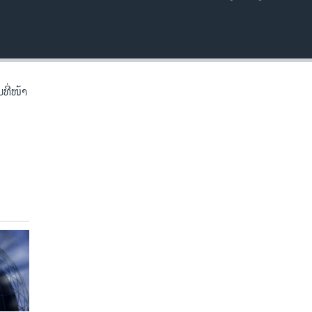
EMBED
ີ່​ໜ້າ​