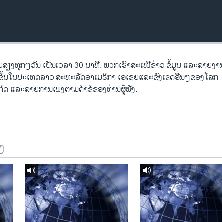
ງ​ທຸກໆ​ວັນ ​ເປັນ​ເວລາ 30 ນາທີ. ພວກ​ເຮົາ​ສະ​ເໜີຂ່າວ ຂໍ້​ມູນ ​ແລະ​ລາຍ​ງານ​ທ
ີດ​ຂຶ້ນ​ໃນ​ປະ​ເທດ​ລາວ ສະຫະລັດ​ອ​າ​ເມ​ຣິ​ກາ ​ເອ​ເຊຍ​ແລະ​ຂົງເຂດ​ອື່ນໆ​ຂອງ​ໂລກ
ດ ​ແລະ​ລາຍການ​ເພງ​ຕາມ​ຄຳ​ຂໍ​ຂອງ​ທ່ານ​ຜູ້​ຟັງ.
ງ