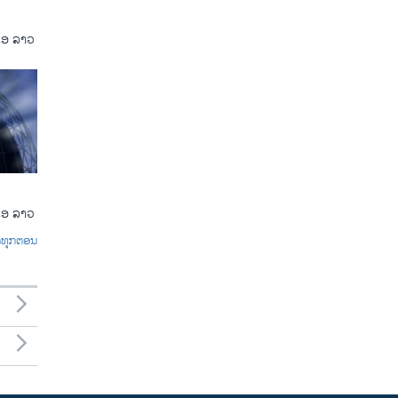
ເອ ລາວ
ເອ ລາວ
ົດທຸກຕອນ