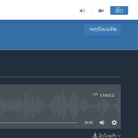
ສົດ
ຈອງພັອດແຄັສ
EMBED
ble
30:00
ລິງໂດຍກົງ