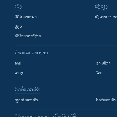
ເບິ່ງ
ຟັງສຽງ
ວີດີໂອພາສາລາວ
ຟັງລາຍການຂອງ
ຢູທູບ
ວີດີໂອພາສາອັງກິດ
ຂ່າວແລະລາຍງານ
ລາວ
ອາເມຣິກາ
ເອເຊຍ
ໂລກ
ຕິດຕໍ່ພວກເຮົາ
ກ່ຽວກັບພວກເຮົາ
ຕິດຕໍ່ພວກເຮົາ