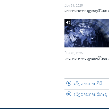
ມີນາ 31, 2025
ລາຍການກະຈາຍສຽງຂອງວີໂອເອ 
ມີນາ 26, 2025
ລາຍການກະຈາຍສຽງຂອງວີໂອເອ 
ເບິ່ງລາຍການທີວີ
ເບິ່ງລາຍການວິທະຍຸ