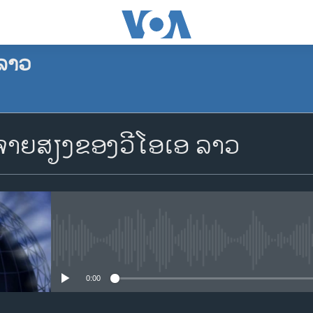
ລາວ
ຈອງພັອດແຄັສ
າຍສຽງຂອງວີໂອເອ ລາວ
Apple Podcasts
Spotify
YouTube
No media source currently availa
0:00
ຈອງ