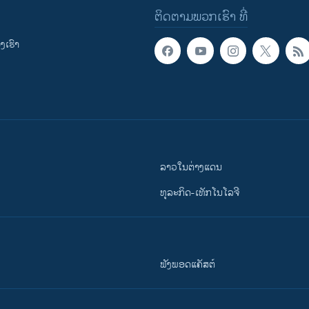
ຕິດຕາມພວກເຮົາ ທີ່
ເຮົາ
ລາວໃນຕ່າງແດນ
ທຸລະກິດ-ເທັກໂນໂລຈີ
ຟັງພອດແຄັສຕ໌