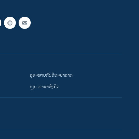
ສຸຂະພາບກັບວິທະຍາສາດ
ຮຽນ-ພາສາອັງກິດ