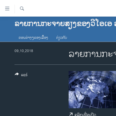
ລິ້ງ
ສຳຫລັບ
ເຂົ້າ
ຄົ້ນຫາ
ລາຍການກະຈາຍສຽງຂອງວີໂອເອ 
ໂຮມເພຈ
ຫາ
ລາວ
ຂ້າມ
ຕອນຕ່າງໆຂອງເລື້ອງ
ກ່ຽວກັບ
ຂ້າມ
ອາເມຣິກາ
ຂ້າມ
ລາຍການກະຈ
ການເລືອກຕັ້ງ ປະທານາທີບໍດີ ສະຫະລັດ
09,10,2018
ໄປ
2024
ຫາ
ຂ່າວ​ຈີນ
ຊອກ
ຄົ້ນ
ໂລກ
ແຊຣ໌
ເອເຊຍ
ອິດສະຫຼະພາບດ້ານການຂ່າວ
ຊີວິດຊາວລາວ
ຊຸມຊົນຊາວລາວ
ຄລິກເພື່ອເປີດ