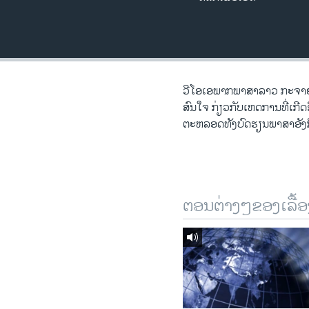
ວິທະຍາສາດ-ເທັກໂນໂລຈີ
ທຸລະກິດ
ພາສາອັງກິດ
ວີດີໂອ
ວີ​ໂອ​ເອພາກ​ພາສາ​ລາວ​ ກະຈາຍສຽ
ສົນ​ໃຈ ກ່ຽວກັບ​​ເຫດການ​​ທີ່​ເກ
ສຽງ
ຕະຫລອດ​ທັງ​ບົດຮຽນ​ພາສາ​ອັງກິ
ລາຍການກະຈາຍສຽງ
ລາຍງານ
ຕອນຕ່າງໆຂອງເລື້ອ