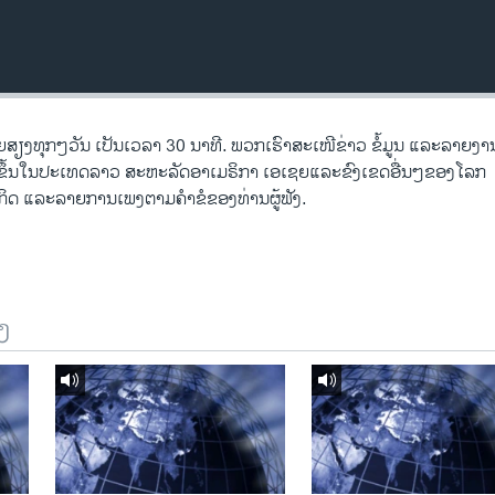
ງ​ທຸກໆ​ວັນ ​ເປັນ​ເວລາ 30 ນາທີ. ພວກ​ເຮົາ​ສະ​ເໜີຂ່າວ ຂໍ້​ມູນ ​ແລະ​ລາຍ​ງານ​ທ
ີດ​ຂຶ້ນ​ໃນ​ປະ​ເທດ​ລາວ ສະຫະລັດ​ອ​າ​ເມ​ຣິ​ກາ ​ເອ​ເຊຍ​ແລະ​ຂົງເຂດ​ອື່ນໆ​ຂອງ​ໂລກ
ດ ​ແລະ​ລາຍການ​ເພງ​ຕາມ​ຄຳ​ຂໍ​ຂອງ​ທ່ານ​ຜູ້​ຟັງ.
ງ