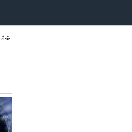
EMBED
ີ່​ໜ້າ​