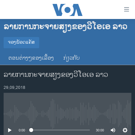
ລິ້ງ
ສຳຫລັບ
ເຂົ້າ
ລາຍການກະຈາຍສຽງຂອງວີໂອເອ ລາວ
ຫາ
ໂຮມເພຈ
ຂ້າມ
ລາວ
ຈອງພັອດແຄັສ
ຂ້າມ
ຈອງພັອດແຄັສ
ອາເມຣິກາ
ຂ້າມ
ຕອນຕ່າງໆຂອງເລື້ອງ
ກ່ຽວກັບ
ໄປ
ການເລືອກຕັ້ງ ປະທານາທີບໍດີ ສະຫະລັດ 2024
Spotify
ຫາ
ລາຍການກະຈາຍສຽງຂອງວີໂອເອ ລາວ
ຂ່າວ​ຈີນ
ຊອກ
ຄົ້ນ
ໂລກ
YouTube
29,09,2018
ເອເຊຍ
ຈອງ
ອິດສະຫຼະພາບດ້ານການຂ່າວ
No media source currently available
ຊີວິດຊາວລາວ
ຊຸມຊົນຊາວລາວ
0:00
30:00