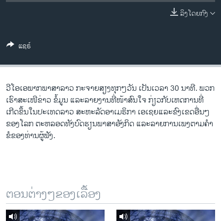
ວິທະຍາສາດ-ເທັກໂນໂລຈີ
ລິງໂດຍກົງ
ທຸລະກິດ
ພາສາອັງກິດ
ແຊຣ໌
ວີດີໂອ
ສຽງ
ວີ​ໂອ​ເອພາກ​ພາສາ​ລາວ​ ກະຈາຍສຽງ​ທຸກໆ​ວັນ ​ເປັນ​ເວລາ 30 ນາທີ. ພວກ​
ລາຍການກະຈາຍສຽງ
ເຮົາ​ສະ​ເໜີຂ່າວ ຂໍ້​ມູນ ​ແລະ​ລາຍ​ງານ​ທີ່​ໜ້າ​ສົນ​ໃຈ ກ່ຽວກັບ​​ເຫດການ​​ທີ່​
ຕິດຕາມພວກເຮົາ ທີ່
ເກີດ​ຂຶ້ນ​ໃນ​ປະ​ເທດ​ລາວ ສະຫະລັດ​ອ​າ​ເມ​ຣິ​ກາ ​ເອ​ເຊຍ​ແລະ​ຂົງເຂດ​ອື່ນໆ​
ລາຍງານ
ຂອງ​ໂລກ ຕະຫລອດ​ທັງ​ບົດຮຽນ​ພາສາ​ອັງກິດ ​ແລະ​ລາຍການ​ເພງ​ຕາມ​ຄຳ​
ຂໍ​ຂອງ​ທ່ານ​ຜູ້​ຟັງ.
ພາສາຕ່າງໆ
ຕອນຕ່າງໆຂອງເລື້ອງ