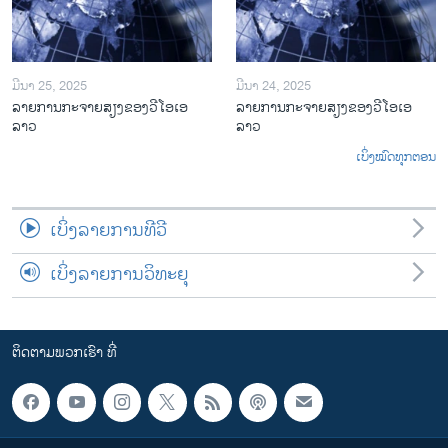
ມີນາ 25, 2025
ມີນາ 24, 2025
ລາຍການກະຈາຍສຽງຂອງວີໂອເອ
ລາຍການກະຈາຍສຽງຂອງວີໂອເອ
ລາວ
ລາວ
ເບິ່ງໝົດທຸກຕອນ
ເບິ່ງລາຍການທີວີ
ເບິ່ງລາຍການວິທະຍຸ
ຕິດຕາມພວກເຮົາ ທີ່