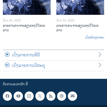
ມີນາ 25, 2025
ມີນາ 24, 2025
ລາຍການກະຈາຍສຽງຂອງວີໂອເອ
ລາຍການກະຈາຍສຽງຂອງວີໂອເອ
ລາວ
ລາວ
ເບິ່ງໝົດທຸກຕອນ
ເບິ່ງລາຍການທີວີ
ເບິ່ງລາຍການວິທະຍຸ
ຕິດຕາມພວກເຮົາ ທີ່