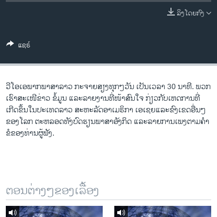
ວິທະຍາສາດ-ເທັກໂນໂລຈີ
ລິງໂດຍກົງ
ທຸລະກິດ
ພາສາອັງກິດ
ແຊຣ໌
ວີດີໂອ
ສຽງ
ວີ​ໂອ​ເອພາກ​ພາສາ​ລາວ​ ກະຈາຍສຽງ​ທຸກໆ​ວັນ ​ເປັນ​ເວລາ 30 ນາທີ. ພວກ​
ລາຍການກະຈາຍສຽງ
ເຮົາ​ສະ​ເໜີຂ່າວ ຂໍ້​ມູນ ​ແລະ​ລາຍ​ງານ​ທີ່​ໜ້າ​ສົນ​ໃຈ ກ່ຽວກັບ​​ເຫດການ​​ທີ່​
ຕິດຕາມພວກເຮົາ ທີ່
ເກີດ​ຂຶ້ນ​ໃນ​ປະ​ເທດ​ລາວ ສະຫະລັດ​ອ​າ​ເມ​ຣິ​ກາ ​ເອ​ເຊຍ​ແລະ​ຂົງເຂດ​ອື່ນໆ​
ລາຍງານ
ຂອງ​ໂລກ ຕະຫລອດ​ທັງ​ບົດຮຽນ​ພາສາ​ອັງກິດ ​ແລະ​ລາຍການ​ເພງ​ຕາມ​ຄຳ​
ຂໍ​ຂອງ​ທ່ານ​ຜູ້​ຟັງ.
ພາສາຕ່າງໆ
ຕອນຕ່າງໆຂອງເລື້ອງ