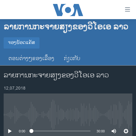
ລິ້ງ
ສຳຫລັບ
ເຂົ້າ
ລາຍການກະຈາຍສຽງຂອງວີໂອເອ ລາວ
ຫາ
ໂຮມເພຈ
ຂ້າມ
ລາວ
ຈອງພັອດແຄັສ
ຂ້າມ
ຈອງພັອດແຄັສ
ອາເມຣິກາ
ຂ້າມ
ຕອນຕ່າງໆຂອງເລື້ອງ
ກ່ຽວກັບ
ໄປ
ການເລືອກຕັ້ງ ປະທານາທີບໍດີ ສະຫະລັດ 2024
Spotify
ຫາ
ລາຍການກະຈາຍສຽງຂອງວີໂອເອ ລາວ
ຂ່າວ​ຈີນ
ຊອກ
ຄົ້ນ
ໂລກ
YouTube
12,07,2018
ເອເຊຍ
ຈອງ
ອິດສະຫຼະພາບດ້ານການຂ່າວ
No media source currently available
ຊີວິດຊາວລາວ
ຊຸມຊົນຊາວລາວ
0:00
30:00