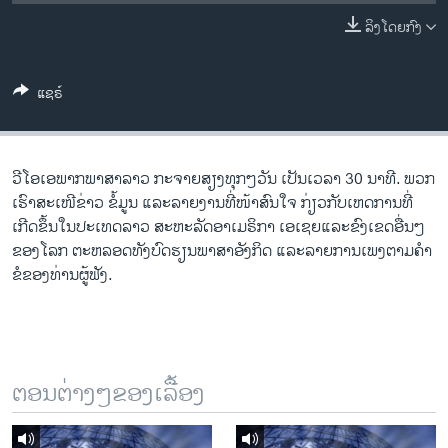
ວິທະຍາສາດ-ເທັກໂນໂລຈີ
ລິງໂດຍກົງ
ທຸລະກິດ
ພາສາອັງກິດ
ແຊຣ໌
ວີດີໂອ
ສຽງ
ວີ​ໂອ​ເອພາກ​ພາສາ​ລາວ​ ກະຈາຍສຽງ​ທຸກໆ​ວັນ ​ເປັນ​ເວລາ 30 ນາທີ. ພວກ​
ລາຍການກະຈາຍສຽງ
ເຮົາ​ສະ​ເໜີຂ່າວ ຂໍ້​ມູນ ​ແລະ​ລາຍ​ງານ​ທີ່​ໜ້າ​ສົນ​ໃຈ ກ່ຽວກັບ​​ເຫດການ​​ທີ່​
ຕິດຕາມພວກເຮົາ ທີ່
ເກີດ​ຂຶ້ນ​ໃນ​ປະ​ເທດ​ລາວ ສະຫະລັດ​ອ​າ​ເມ​ຣິ​ກາ ​ເອ​ເຊຍ​ແລະ​ຂົງເຂດ​ອື່ນໆ​
ລາຍງານ
ຂອງ​ໂລກ ຕະຫລອດ​ທັງ​ບົດຮຽນ​ພາສາ​ອັງກິດ ​ແລະ​ລາຍການ​ເພງ​ຕາມ​ຄຳ​
ຂໍ​ຂອງ​ທ່ານ​ຜູ້​ຟັງ.
ພາສາຕ່າງໆ
ຕອນຕ່າງໆຂອງເລື້ອງ