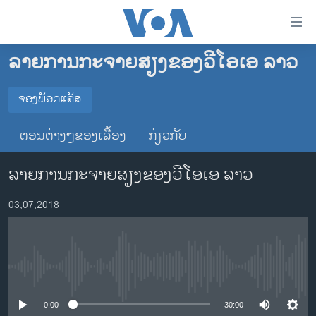
ລິ້ງ
ສຳຫລັບ
ເຂົ້າ
ລາຍການກະຈາຍສຽງຂອງວີໂອເອ ລາວ
ຫາ
ໂຮມເພຈ
ຂ້າມ
ລາວ
ຈອງພັອດແຄັສ
ຂ້າມ
ຈອງພັອດແຄັສ
ອາເມຣິກາ
ຂ້າມ
ຕອນຕ່າງໆຂອງເລື້ອງ
ກ່ຽວກັບ
ໄປ
ການເລືອກຕັ້ງ ປະທານາທີບໍດີ ສະຫະລັດ 2024
Spotify
ຫາ
ລາຍການກະຈາຍສຽງຂອງວີໂອເອ ລາວ
ຂ່າວ​ຈີນ
ຊອກ
ຄົ້ນ
ໂລກ
YouTube
03,07,2018
ເອເຊຍ
ຈອງ
ອິດສະຫຼະພາບດ້ານການຂ່າວ
No media source currently available
ຊີວິດຊາວລາວ
ຊຸມຊົນຊາວລາວ
0:00
30:00