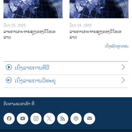
ມີນາ 25, 2025
ມີນາ 24, 2025
ລາຍການກະຈາຍສຽງຂອງວີໂອເອ
ລາຍການກະຈາຍສຽງຂອງວີໂອເອ
ລາວ
ລາວ
ເບິ່ງໝົດທຸກຕອນ
ເບິ່ງລາຍການທີວີ
ເບິ່ງລາຍການວິທະຍຸ
ຕິດຕາມພວກເຮົາ ທີ່