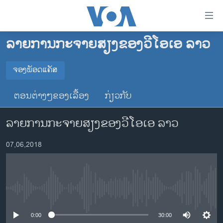
ລິ້ງ
ສຳຫລັບ
ເຂົ້າ
ລາຍການກະຈາຍສຽງຂອງວີໂອເອ ລາວ
ຫາ
ໂຮມເພຈ
ຂ້າມ
ລາວ
ຈອງພັອດແຄັສ
ຂ້າມ
ຈອງພັອດແຄັສ
ອາເມຣິກາ
ຂ້າມ
ຕອນຕ່າງໆຂອງເລື້ອງ
ກ່ຽວກັບ
ໄປ
ການເລືອກຕັ້ງ ປະທານາທີບໍດີ ສະຫະລັດ 2024
Spotify
ຫາ
ລາຍການກະຈາຍສຽງຂອງວີໂອເອ ລາວ
ຂ່າວ​ຈີນ
ຊອກ
ຄົ້ນ
ໂລກ
YouTube
07,06,2018
ເອເຊຍ
ຈອງ
ອິດສະຫຼະພາບດ້ານການຂ່າວ
No media source currently available
ຊີວິດຊາວລາວ
ຊຸມຊົນຊາວລາວ
0:00
30:00