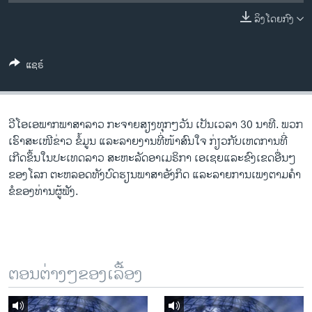
ວິທະຍາສາດ-ເທັກໂນໂລຈີ
ລິງໂດຍກົງ
ທຸລະກິດ
ພາສາອັງກິດ
ແຊຣ໌
ວີດີໂອ
ສຽງ
ວີ​ໂອ​ເອພາກ​ພາສາ​ລາວ​ ກະຈາຍສຽງ​ທຸກໆ​ວັນ ​ເປັນ​ເວລາ 30 ນາທີ. ພວກ​
ລາຍການກະຈາຍສຽງ
ເຮົາ​ສະ​ເໜີຂ່າວ ຂໍ້​ມູນ ​ແລະ​ລາຍ​ງານ​ທີ່​ໜ້າ​ສົນ​ໃຈ ກ່ຽວກັບ​​ເຫດການ​​ທີ່​
ຕິດຕາມພວກເຮົາ ທີ່
ເກີດ​ຂຶ້ນ​ໃນ​ປະ​ເທດ​ລາວ ສະຫະລັດ​ອ​າ​ເມ​ຣິ​ກາ ​ເອ​ເຊຍ​ແລະ​ຂົງເຂດ​ອື່ນໆ​
ລາຍງານ
ຂອງ​ໂລກ ຕະຫລອດ​ທັງ​ບົດຮຽນ​ພາສາ​ອັງກິດ ​ແລະ​ລາຍການ​ເພງ​ຕາມ​ຄຳ​
ຂໍ​ຂອງ​ທ່ານ​ຜູ້​ຟັງ.
ພາສາຕ່າງໆ
ຕອນຕ່າງໆຂອງເລື້ອງ