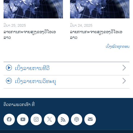
ມີນາ 25, 2025
ມີນາ 24, 2025
ລາຍການກະຈາຍສຽງຂອງວີໂອເອ
ລາຍການກະຈາຍສຽງຂອງວີໂອເອ
ລາວ
ລາວ
ເບິ່ງໝົດທຸກຕອນ
ເບິ່ງລາຍການທີວີ
ເບິ່ງລາຍການວິທະຍຸ
ຕິດຕາມພວກເຮົາ ທີ່