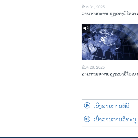
ມີນາ 31, 2025
ລາຍການກະຈາຍສຽງຂອງວີໂອເອ 
ມີນາ 26, 2025
ລາຍການກະຈາຍສຽງຂອງວີໂອເອ 
ເບິ່ງລາຍການທີວີ
ເບິ່ງລາຍການວິທະຍຸ