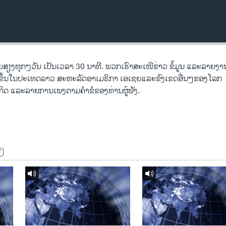
ງ​ທຸກໆ​ວັນ ​ເປັນ​ເວລາ 30 ນາທີ. ພວກ​ເຮົາ​ສະ​ເໜີຂ່າວ ຂໍ້​ມູນ ​ແລະ​ລາຍ​ງານ​ທ
ີດ​ຂຶ້ນ​ໃນ​ປະ​ເທດ​ລາວ ສະຫະລັດ​ອ​າ​ເມ​ຣິ​ກາ ​ເອ​ເຊຍ​ແລະ​ຂົງເຂດ​ອື່ນໆ​ຂອງ​ໂລກ
ດ ​ແລະ​ລາຍການ​ເພງ​ຕາມ​ຄຳ​ຂໍ​ຂອງ​ທ່ານ​ຜູ້​ຟັງ.
ງ