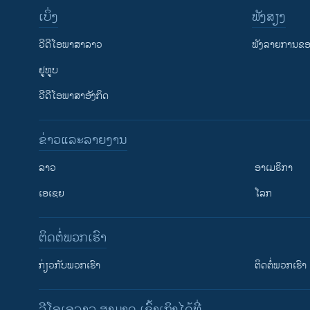
ເບິ່ງ
ຟັງສຽງ
ວີດີໂອພາສາລາວ
ຟັງລາຍການຂອງ
ຢູທູບ
ວີດີໂອພາສາອັງກິດ
ຂ່າວແລະລາຍງານ
ລາວ
ອາເມຣິກາ
ເອເຊຍ
ໂລກ
ຕິດຕໍ່ພວກເຮົາ
ກ່ຽວກັບພວກເຮົາ
ຕິດຕໍ່ພວກເຮົາ