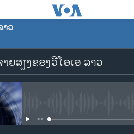
ລາວ
ຈອງພັອດແຄັສ
າຍສຽງຂອງວີໂອເອ ລາວ
Apple Podcasts
Spotify
YouTube
No media source currently availa
0:00
ຈອງ