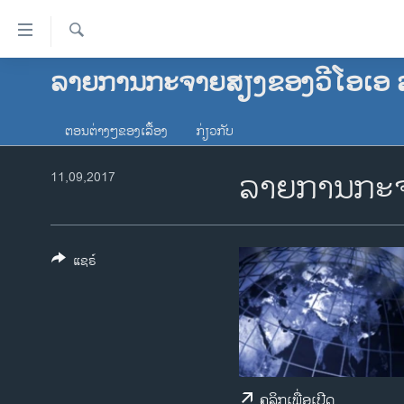
ລິ້ງ
ສຳຫລັບ
ເຂົ້າ
ຄົ້ນຫາ
ລາຍການກະຈາຍສຽງຂອງວີໂອເອ 
ໂຮມເພຈ
ຫາ
ລາວ
ຂ້າມ
ຕອນຕ່າງໆຂອງເລື້ອງ
ກ່ຽວກັບ
ຂ້າມ
ອາເມຣິກາ
ຂ້າມ
ລາຍການກະຈ
ການເລືອກຕັ້ງ ປະທານາທີບໍດີ ສະຫະລັດ
11,09,2017
ໄປ
2024
ຫາ
ຂ່າວ​ຈີນ
ຊອກ
ຄົ້ນ
ໂລກ
ແຊຣ໌
ເອເຊຍ
ອິດສະຫຼະພາບດ້ານການຂ່າວ
ຊີວິດຊາວລາວ
ຊຸມຊົນຊາວລາວ
ຄລິກເພື່ອເປີດ