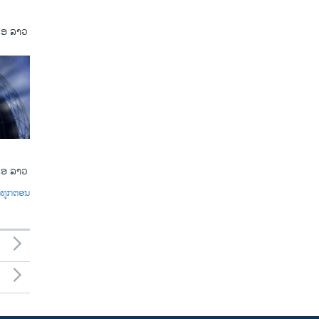
ເອ ລາວ
ເອ ລາວ
ົດທຸກຕອນ