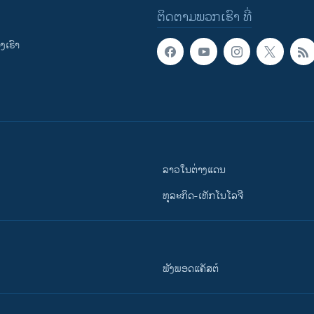
ຕິດຕາມພວກເຮົາ ທີ່
ເຮົາ
ລາວໃນຕ່າງແດນ
ທຸລະກິດ-ເທັກໂນໂລຈີ
ຟັງພອດແຄັສຕ໌