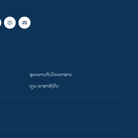
ສຸຂະພາບກັບວິທະຍາສາດ
ຮຽນ-ພາສາອັງກິດ