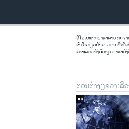
ວິທະຍາສາດ-ເທັກໂນໂລຈີ
ທຸລະກິດ
ພາສາອັງກິດ
ວີດີໂອ
ວີ​ໂອ​ເອພາກ​ພາສາ​ລາວ​ ກະຈາຍສຽ
ສົນ​ໃຈ ກ່ຽວກັບ​​ເຫດການ​​ທີ່​ເກ
ສຽງ
ຕະຫລອດ​ທັງ​ບົດຮຽນ​ພາສາ​ອັງກິ
ລາຍການກະຈາຍສຽງ
ລາຍງານ
ຕອນຕ່າງໆຂອງເລື້ອ