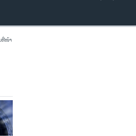
EMBED
ີ່​ໜ້າ​