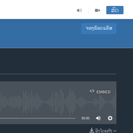
ສົດ
ຈອງພັອດແຄັສ
EMBED
ble
30:00
ລິງໂດຍກົງ