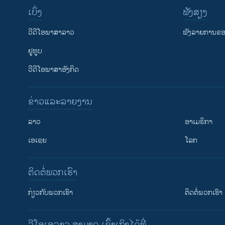
ເບິ່ງ
ຟັງສຽງ
ວີດີໂອພາສາລາວ
ຟັງລາຍການຂອງ
ຢູທູບ
ວີດີໂອພາສາອັງກິດ
ຂ່າວແລະລາຍງານ
ລາວ
ອາເມຣິກາ
ເອເຊຍ
ໂລກ
ຕິດຕໍ່ພວກເຮົາ
ກ່ຽວກັບພວກເຮົາ
ຕິດຕໍ່ພວກເຮົາ