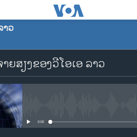
ລາວ
ຈອງພັອດແຄັສ
າຍສຽງຂອງວີໂອເອ ລາວ
Apple Podcasts
Spotify
YouTube
No media source currently availa
0:00
ຈອງ