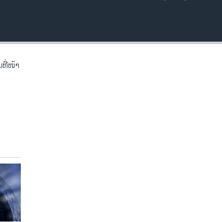
EMBED
ີ່​ໜ້າ​