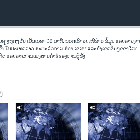
ງ​ທຸກໆ​ວັນ ​ເປັນ​ເວລາ 30 ນາທີ. ພວກ​ເຮົາ​ສະ​ເໜີຂ່າວ ຂໍ້​ມູນ ​ແລະ​ລາຍ​ງານ​ທ
ີດ​ຂຶ້ນ​ໃນ​ປະ​ເທດ​ລາວ ສະຫະລັດ​ອ​າ​ເມ​ຣິ​ກາ ​ເອ​ເຊຍ​ແລະ​ຂົງເຂດ​ອື່ນໆ​ຂອງ​ໂລກ
ດ ​ແລະ​ລາຍການ​ເພງ​ຕາມ​ຄຳ​ຂໍ​ຂອງ​ທ່ານ​ຜູ້​ຟັງ.
ງ