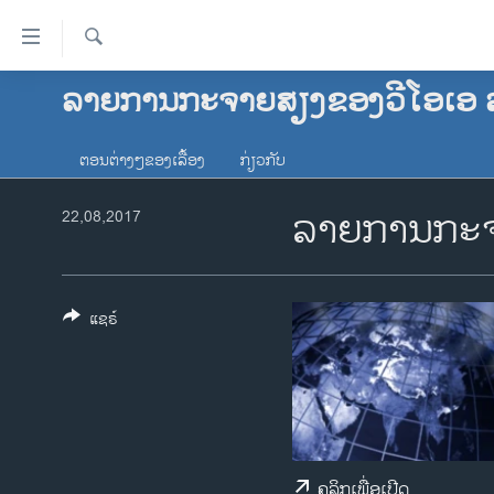
ລິ້ງ
ສຳຫລັບ
ເຂົ້າ
ຄົ້ນຫາ
ລາຍການກະຈາຍສຽງຂອງວີໂອເອ 
ໂຮມເພຈ
ຫາ
ລາວ
ຂ້າມ
ຕອນຕ່າງໆຂອງເລື້ອງ
ກ່ຽວກັບ
ຂ້າມ
ອາເມຣິກາ
ຂ້າມ
ລາຍການກະຈ
ການເລືອກຕັ້ງ ປະທານາທີບໍດີ ສະຫະລັດ
22,08,2017
ໄປ
2024
ຫາ
ຂ່າວ​ຈີນ
ຊອກ
ຄົ້ນ
ໂລກ
ແຊຣ໌
ເອເຊຍ
ອິດສະຫຼະພາບດ້ານການຂ່າວ
ຊີວິດຊາວລາວ
ຊຸມຊົນຊາວລາວ
ຄລິກເພື່ອເປີດ