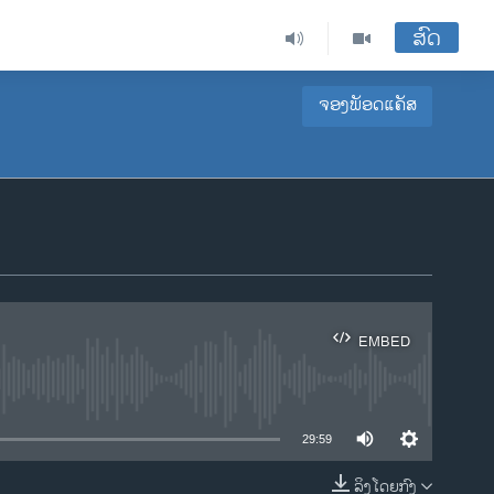
ສົດ
ຈອງພັອດແຄັສ
EMBED
ble
29:59
ລິງໂດຍກົງ