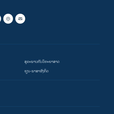
ສຸຂະພາບກັບວິທະຍາສາດ
ຮຽນ-ພາສາອັງກິດ