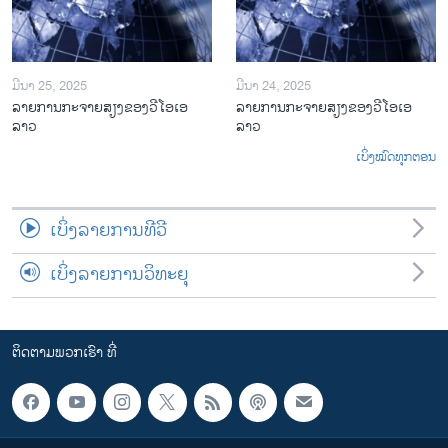
ມີນາ 25, 2025
ມີນາ 24, 2025
ລາຍການກະຈາຍສຽງຂອງວີໂອເອ
ລາຍການກະຈາຍສຽງຂອງວີໂອເອ
ລາວ
ລາວ
ເບິ່ງໝົດທຸກຕອນ
ເບິ່ງລາຍການທີວີ
ເບິ່ງລາຍການວິທະຍຸ
ຕິດຕາມພວກເຮົາ ທີ່