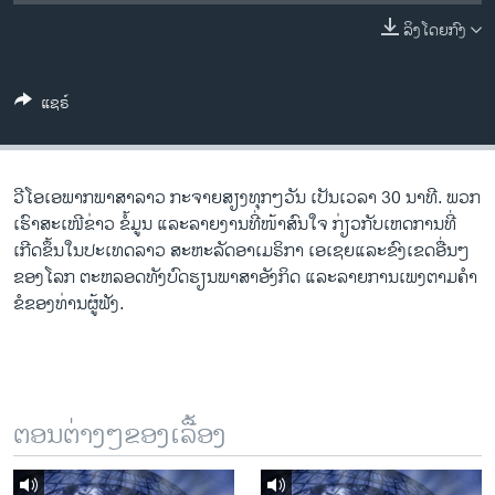
ວິທະຍາສາດ-ເທັກໂນໂລຈີ
ລິງໂດຍກົງ
ທຸລະກິດ
ພາສາອັງກິດ
ແຊຣ໌
ວີດີໂອ
ສຽງ
ວີ​ໂອ​ເອພາກ​ພາສາ​ລາວ​ ກະຈາຍສຽງ​ທຸກໆ​ວັນ ​ເປັນ​ເວລາ 30 ນາທີ. ພວກ​
ລາຍການກະຈາຍສຽງ
ເຮົາ​ສະ​ເໜີຂ່າວ ຂໍ້​ມູນ ​ແລະ​ລາຍ​ງານ​ທີ່​ໜ້າ​ສົນ​ໃຈ ກ່ຽວກັບ​​ເຫດການ​​ທີ່​
ຕິດຕາມພວກເຮົາ ທີ່
ເກີດ​ຂຶ້ນ​ໃນ​ປະ​ເທດ​ລາວ ສະຫະລັດ​ອ​າ​ເມ​ຣິ​ກາ ​ເອ​ເຊຍ​ແລະ​ຂົງເຂດ​ອື່ນໆ​
ລາຍງານ
ຂອງ​ໂລກ ຕະຫລອດ​ທັງ​ບົດຮຽນ​ພາສາ​ອັງກິດ ​ແລະ​ລາຍການ​ເພງ​ຕາມ​ຄຳ​
ຂໍ​ຂອງ​ທ່ານ​ຜູ້​ຟັງ.
ພາສາຕ່າງໆ
ຕອນຕ່າງໆຂອງເລື້ອງ