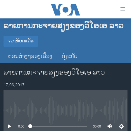
ລິ້ງ
ສຳຫລັບ
ເຂົ້າ
ລາຍການກະຈາຍສຽງຂອງວີໂອເອ ລາວ
ຫາ
ໂຮມເພຈ
ຂ້າມ
ລາວ
ຈອງພັອດແຄັສ
ຂ້າມ
ຈອງພັອດແຄັສ
ອາເມຣິກາ
ຂ້າມ
ຕອນຕ່າງໆຂອງເລື້ອງ
ກ່ຽວກັບ
ໄປ
ການເລືອກຕັ້ງ ປະທານາທີບໍດີ ສະຫະລັດ 2024
Spotify
ຫາ
ລາຍການກະຈາຍສຽງຂອງວີໂອເອ ລາວ
ຂ່າວ​ຈີນ
ຊອກ
ຄົ້ນ
ໂລກ
YouTube
17,06,2017
ເອເຊຍ
ຈອງ
ອິດສະຫຼະພາບດ້ານການຂ່າວ
No media source currently available
ຊີວິດຊາວລາວ
ຊຸມຊົນຊາວລາວ
0:00
30:00